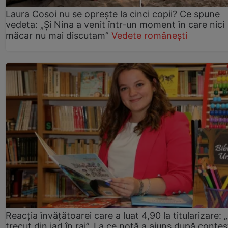
Laura Cosoi nu se oprește la cinci copii? Ce spune
vedeta: „Și Nina a venit într-un moment în care nici
măcar nu mai discutam”
Vedete românești
Reacția învățătoarei care a luat 4,90 la titularizare:
trecut din iad în rai”. La ce notă a ajuns după contes