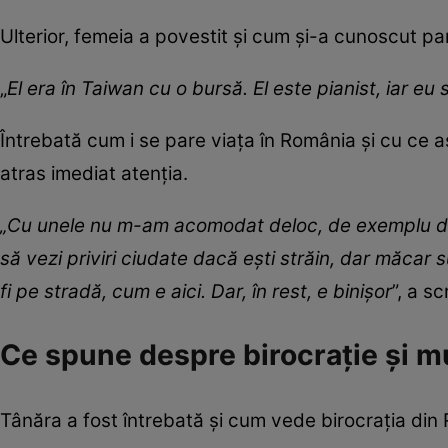
Ulterior, femeia a povestit și cum și-a cunoscut p
„
El era în Taiwan cu o bursă. El este pianist, iar eu 
Întrebată cum i se pare viața în România și cu ce 
atras imediat atenția.
„Cu unele nu m-am acomodat deloc, de exemplu disc
să vezi priviri ciudate dacă ești străin, dar măcar
fi pe stradă, cum e aici. Dar, în rest, e binișor
”, a s
Ce spune despre birocrație și 
Tânăra a fost întrebată și cum vede birocrația di