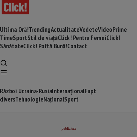
Ultima Oră!
Trending
Actualitate
Vedete
Video
Prime
Time
Sport
Stil de viață
Click! Pentru Femei
Click!
Sănătate
Click! Poftă Bună!
Contact
Război Ucraina-Rusia
Internațional
Fapt
divers
Tehnologie
Național
Sport