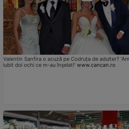
Valentin Sanfira o acuză pe Codruța de adulter? 'A
iubit doi ochi ce m-au înșelat!'
www.cancan.ro