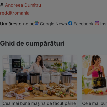
Andreea Dumitru
reddit
romania
Urmărește-ne pe
Google News
Facebook
In
Ghid de cumpărături
Cea mai bună mașină de făcut pâine
Cele mai bu