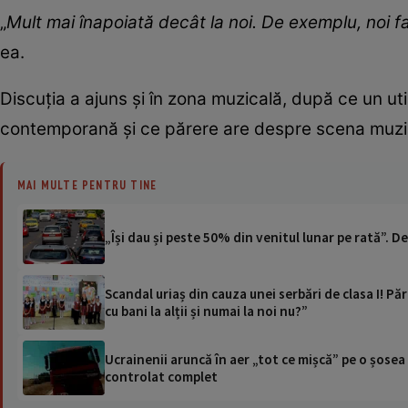
„
Mult mai înapoiată decât la noi. De exemplu, noi f
ea.
Discuția a ajuns și în zona muzicală, după ce un ut
contemporană și ce părere are despre scena muzi
MAI MULTE PENTRU TINE
„Își dau și peste 50% din venitul lunar pe rată”.
Scandal uriaș din cauza unei serbări de clasa I! Pă
cu bani la alții și numai la noi nu?”
Ucrainenii aruncă în aer „tot ce mișcă” pe o șose
controlat complet