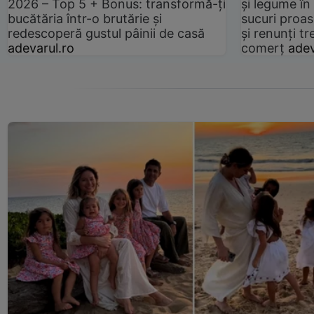
2026 – Top 5 + Bonus: transformă-ți
și legume în
bucătăria într-o brutărie și
sucuri proas
redescoperă gustul pâinii de casă
și renunți tr
adevarul.ro
comerț
adev