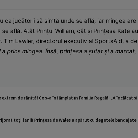
tru ca jucătorii să simtă unde se află, iar mingea are
e află. Atât Prințul William, cât și Prințesa Kate a
y. Tim Lawler, directorul executiv al SportsAid, a d
ul a prins mingea. Însă, prințesa a șutat și a marcat
extrem de rănită! Ce s-a întâmplat în Familia Regală: „A încălcat s
ijorat toți fanii! Prințesa de Wales a apărut cu degetele bandajate