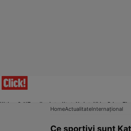
Ultima Oră!
Trending
Actualitate
Vedete
Video
Prime Ti
Home
Actualitate
Internațional
Ce sportivi sunt Kat