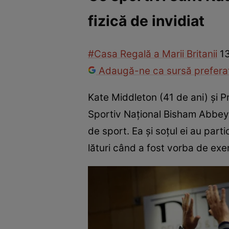
fizică de invidiat
Război Ucraina-Rusia
Internațional
Fapt divers
Tehnolog
#Casa Regală a Marii Britanii
1
Adaugă-ne ca sursă preferat
Kate Middleton (41 de ani) și Pri
Sportiv Național Bisham Abbey 
de sport. Ea și soțul ei au part
lături când a fost vorba de exerc