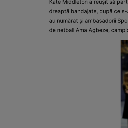
Kate Middleton a reușit să part
dreaptă bandajate, după ce s-a l
au numărat și ambasadorii Spor
de netball Ama Agbeze, campi