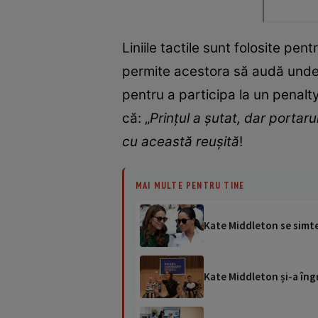
Liniile tactile sunt folosite pen
permite acestora să audă unde s
pentru a participa la un penalt
că: „
Prințul a șutat, dar portar
cu această reușită
!
MAI MULTE PENTRU TINE
Kate Middleton se simte 
Kate Middleton și-a îngr