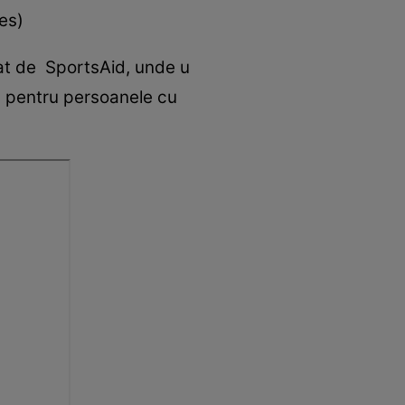
ges)
izat de SportsAid, unde u
ic pentru persoanele cu