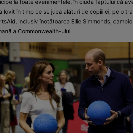
icipe la toate evenimentele, în ciuda faptului că a
ovit în timp ce se juca alături de copiii ei, pe o tr
tsAid, inclusiv înotătoarea Ellie Simmonds, campio
oană a Commonwealth-ului.