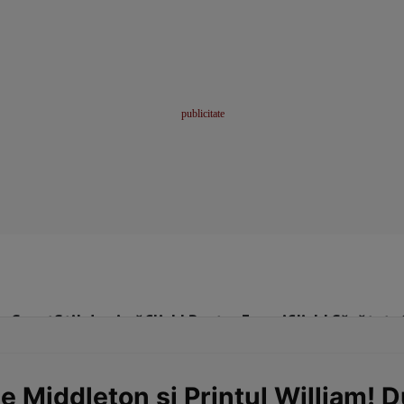
me
Sport
Stil de viață
Click! Pentru Femei
Click! Sănătate
e Middleton și Prințul William! 