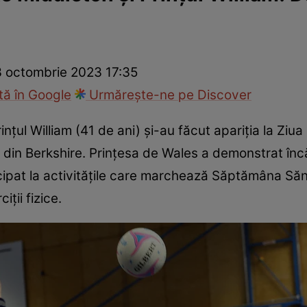
ie
Național
Sport
3 octombrie 2023 17:35
ă în Google
Urmărește-ne pe Discover
nțul William (41 de ani) și-au făcut apariția la Ziua
din Berkshire. Prințesa de Wales a demonstrat înc
icipat la activitățile care marchează Săptămâna Sănă
iții fizice.