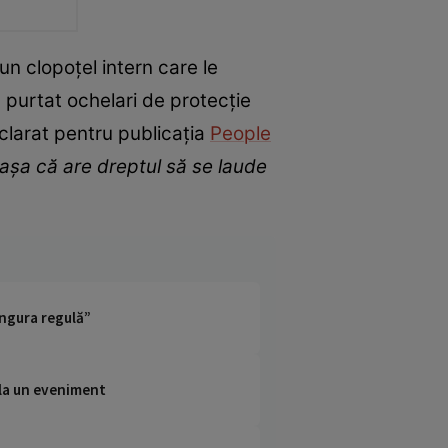
 un clopoțel intern care le
u purtat ochelari de protecție
eclarat pentru publicația
People
, așa că are dreptul să se laude
ingura regulă”
 la un eveniment