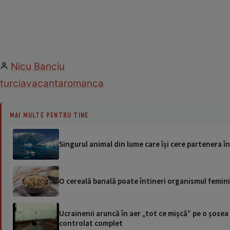
Nicu Banciu
turcia
vacanta
romanca
MAI MULTE PENTRU TINE
Singurul animal din lume care își cere partenera î
O cereală banală poate întineri organismul feminin
Ucrainenii aruncă în aer „tot ce mișcă” pe o șose
controlat complet