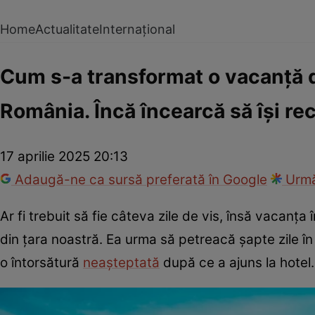
Home
Actualitate
Internațional
Cum s-a transformat o vacanță d
România. Încă încearcă să își re
17 aprilie 2025 20:13
Adaugă-ne ca sursă preferată în Google
Urmă
Ar fi trebuit să fie câteva zile de vis, însă vacanț
din țara noastră. Ea urma să petreacă șapte zile în o
o întorsătură
neașteptată
după ce a ajuns la hotel.