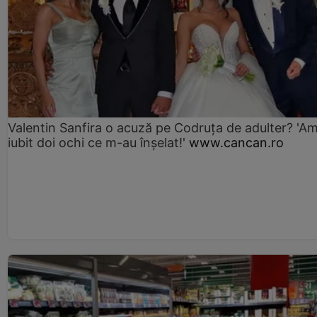
Valentin Sanfira o acuză pe Codruța de adulter? 'A
iubit doi ochi ce m-au înșelat!'
www.cancan.ro