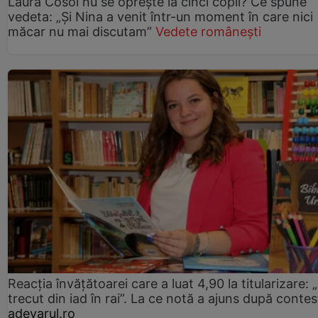
Laura Cosoi nu se oprește la cinci copii? Ce spune
vedeta: „Și Nina a venit într-un moment în care nici
măcar nu mai discutam”
Vedete românești
Reacția învățătoarei care a luat 4,90 la titularizare:
trecut din iad în rai”. La ce notă a ajuns după contes
adevarul.ro