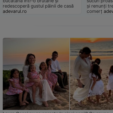
bucătăria într-o brutărie și
sucuri proas
redescoperă gustul pâinii de casă
și renunți tr
adevarul.ro
comerț
adev