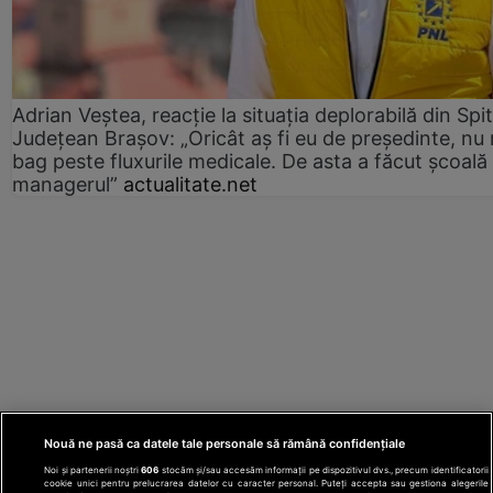
Adrian Veștea, reacție la situația deplorabilă din Spit
Județean Brașov: „Oricât aș fi eu de președinte, nu
bag peste fluxurile medicale. De asta a făcut școală
managerul”
actualitate.net
Nouă ne pasă ca datele tale personale să rămână confidențiale
Noi și partenerii noștri
606
stocăm și/sau accesăm informații pe dispozitivul dvs., precum identificatorii
cookie unici pentru prelucrarea datelor cu caracter personal. Puteți accepta sau gestiona alegerile