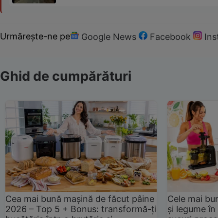
Urmărește-ne pe
Google News
Facebook
In
Ghid de cumpărături
Cea mai bună mașină de făcut pâine
Cele mai bu
2026 – Top 5 + Bonus: transformă-ți
și legume în