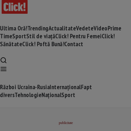
Ultima Oră!
Trending
Actualitate
Vedete
Video
Prime
Time
Sport
Stil de viață
Click! Pentru Femei
Click!
Sănătate
Click! Poftă Bună!
Contact
Război Ucraina-Rusia
Internațional
Fapt
divers
Tehnologie
Național
Sport