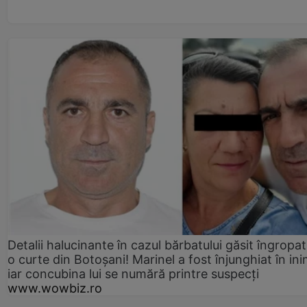
Detalii halucinante în cazul bărbatului găsit îngropat
o curte din Botoșani! Marinel a fost înjunghiat în ini
iar concubina lui se numără printre suspecți
www.wowbiz.ro