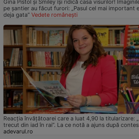
Gina Pistol și Smiley își ridică casa visurilor! Imaginil
pe șantier au făcut furori: „Pasul cel mai important 
deja gata”
Vedete românești
Reacția învățătoarei care a luat 4,90 la titularizare:
trecut din iad în rai”. La ce notă a ajuns după contes
adevarul.ro