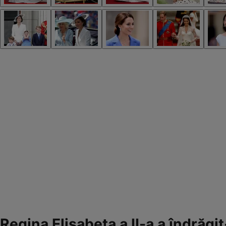
Regina Elisabeta a II-a a îndrăg