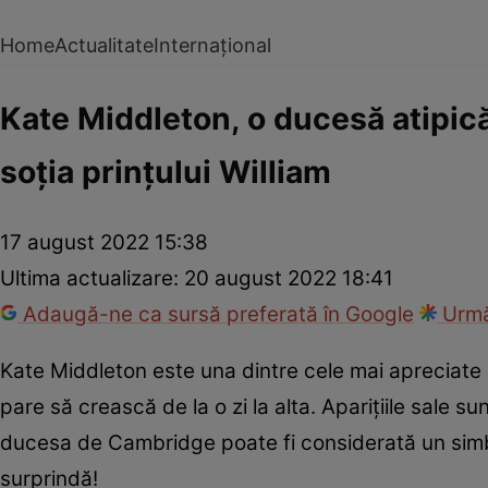
Home
Actualitate
Internațional
Kate Middleton, o ducesă atipică!
soția prințului William
17 august 2022 15:38
Ultima actualizare:
20 august 2022 18:41
Adaugă-ne ca sursă preferată în Google
Urmă
Kate Middleton este una dintre cele mai apreciate p
pare să crească de la o zi la alta. Aparițiile sale s
ducesa de Cambridge poate fi considerată un simbol
surprindă!