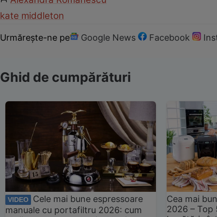
kate middleton
Urmărește-ne pe
Google News
Facebook
In
Ghid de cumpărături
Cele mai bune espressoare
Cea mai bun
VIDEO
2026 – Top 
manuale cu portafiltru 2026: cum