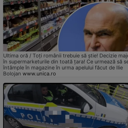
Ultima oră / Toți românii trebuie să știe! Decizie maj
în supermarketurile din toată țara! Ce urmează să s
întâmple în magazine în urma apelului făcut de Ilie
Bolojan
www.unica.ro