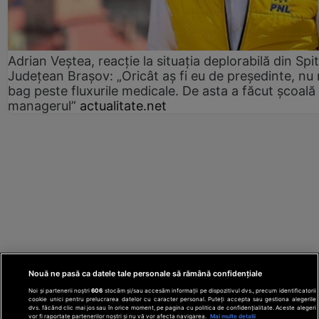
Adrian Veștea, reacție la situația deplorabilă din Spit
Județean Brașov: „Oricât aș fi eu de președinte, nu
bag peste fluxurile medicale. De asta a făcut școală
managerul”
actualitate.net
Nouă ne pasă ca datele tale personale să rămână confidențiale
Noi și partenerii noștri
606
stocăm și/sau accesăm informații pe dispozitivul dvs., precum identificatorii
cookie unici pentru prelucrarea datelor cu caracter personal. Puteți accepta sau gestiona alegerile
dvs. făcând clic mai jos sau în orice moment, pe pagina cu politica de confidențialitate. Aceste alegeri
vor fi raportate partenerilor noștri și nu vă vor afecta navigarea.
Mai multe detalii