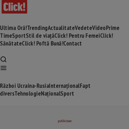
Ultima Oră!
Trending
Actualitate
Vedete
Video
Prime
Time
Sport
Stil de viață
Click! Pentru Femei
Click!
Sănătate
Click! Poftă Bună!
Contact
Război Ucraina-Rusia
Internațional
Fapt
divers
Tehnologie
Național
Sport