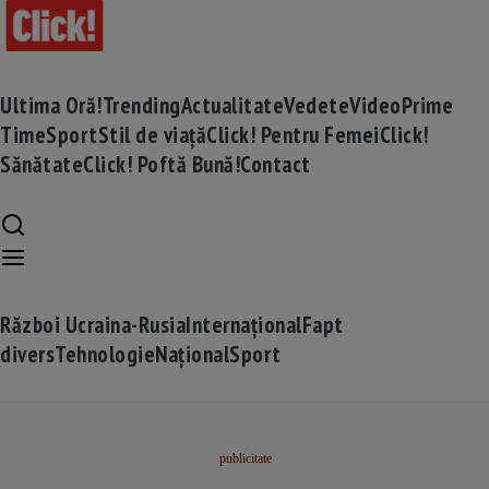
Ultima Oră!
Trending
Actualitate
Vedete
Video
Prime
Time
Sport
Stil de viață
Click! Pentru Femei
Click!
Sănătate
Click! Poftă Bună!
Contact
Război Ucraina-Rusia
Internațional
Fapt
divers
Tehnologie
Național
Sport