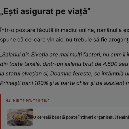
„Ești asigurat pe viață”
Într-o postare făcută în mediul online, românul a e
spune că cei care vin aici nu trebuie să fie aroganț
„Salariul din Elveția are mai mulţi factori, nu cum îl
din toate taxele, dintr-un salariu brut de 4.500 sau
la statul elvețian și, Doamne ferește, se întâmplă u
Primești bani 100% și ai parte chiar și de asistent
MAI MULTE PENTRU TINE
O cereală banală poate întineri organismul feminin