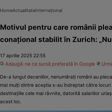
Home
Actualitate
Internațional
Motivul pentru care românii ple
conațional stabilit în Zurich: „Nu
17 aprilie 2025 22:55
Adaugă-ne ca sursă preferată în Google
Urmă
De-a lungul deceniilor, nenumărați români au plecat 
mai mulți dintre aceștia s-au îndreptat către locur
destinațiile cele mai râvnite, datorită salariilor ur
acest loc.