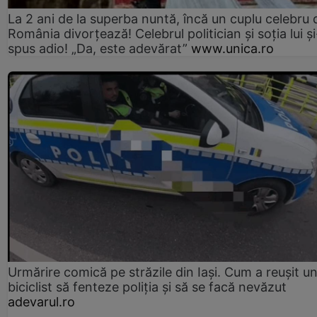
La 2 ani de la superba nuntă, încă un cuplu celebru 
România divorțează! Celebrul politician și soția lui ș
spus adio! „Da, este adevărat”
www.unica.ro
Urmărire comică pe străzile din Iași. Cum a reușit u
biciclist să fenteze poliția și să se facă nevăzut
adevarul.ro