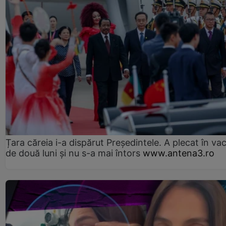
Țara căreia i-a dispărut Președintele. A plecat în va
de două luni și nu s-a mai întors
www.antena3.ro