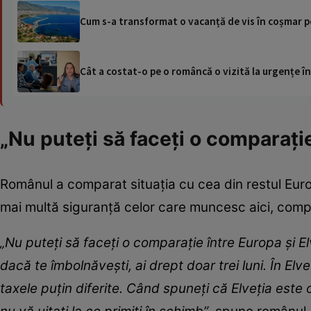
Cum s-a transformat o vacanță de vis în coșmar pe
Cât a costat-o pe o româncă o vizită la urgențe în
„Nu puteți să faceți o comparație
Românul a comparat situația cu cea din restul Europ
mai multă siguranță celor care muncesc aici, compa
„Nu puteți să faceți o comparație între Europa și Elv
dacă te îmbolnăvești, ai drept doar trei luni. În Elve
taxele puțin diferite. Când spuneți că Elveția este 