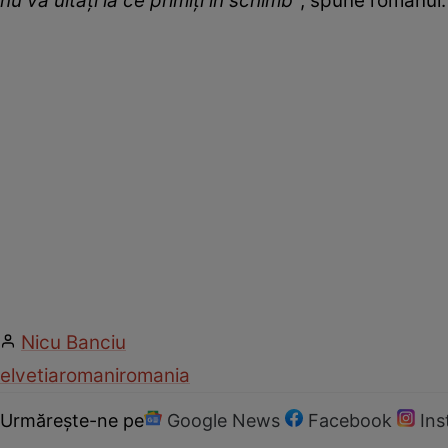
nu vă uitați la ce primiţi în schimb”
, spune românul.
Nicu Banciu
elvetia
romani
romania
Urmărește-ne pe
Google News
Facebook
In