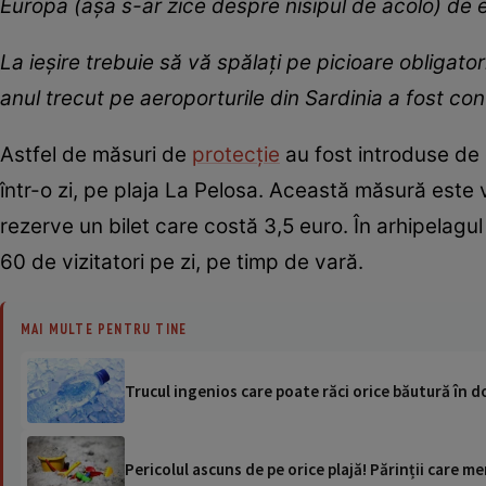
Europa (așa s-ar zice despre nisipul de acolo) de 
La ieșire trebuie să vă spălați pe picioare obligato
anul trecut pe aeroporturile din Sardinia a fost con
Astfel de măsuri de
protecție
au fost introduse de 
într-o zi, pe plaja La Pelosa. Această măsură este v
rezerve un bilet care costă 3,5 euro. În arhipelag
60 de vizitatori pe zi, pe timp de vară.
MAI MULTE PENTRU TINE
Trucul ingenios care poate răci orice băutură în d
Pericolul ascuns de pe orice plajă! Părinții care me