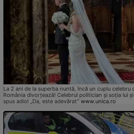
La 2 ani de la superba nuntă, încă un cuplu celebru 
România divorțează! Celebrul politician și soția lui ș
spus adio! „Da, este adevărat”
www.unica.ro