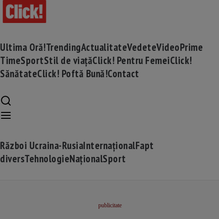
Ultima Oră!
Trending
Actualitate
Vedete
Video
Prime
Time
Sport
Stil de viață
Click! Pentru Femei
Click!
Sănătate
Click! Poftă Bună!
Contact
Război Ucraina-Rusia
Internațional
Fapt
divers
Tehnologie
Național
Sport