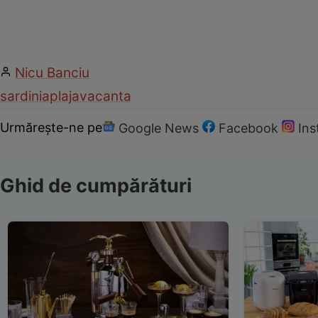
Nicu Banciu
sardinia
plaja
vacanta
Urmărește-ne pe
Google News
Facebook
In
Ghid de cumpărături