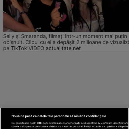
Selly și Smaranda, filmați într-un moment mai puțin
obișnuit. Clipul cu ei a depășit 2 milioane de vizualiz
pe TikTok VIDEO
actualitate.net
Nouă ne pasă ca datele tale personale să rămână confidențiale
Noi și partenerii noștri
606
stocăm și/sau accesăm informații pe dispozitivul dvs., precum identificatorii
cookie unici pentru prelucrarea datelor cu caracter personal. Puteți accepta sau gestiona alegerile