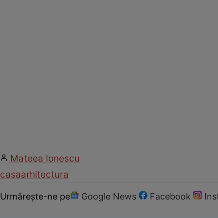
Mateea Ionescu
casa
arhitectura
Urmărește-ne pe
Google News
Facebook
In