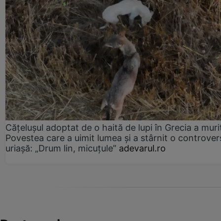
Cățelușul adoptat de o haită de lupi în Grecia a muri
Povestea care a uimit lumea și a stârnit o controver
uriașă: „Drum lin, micuțule”
adevarul.ro