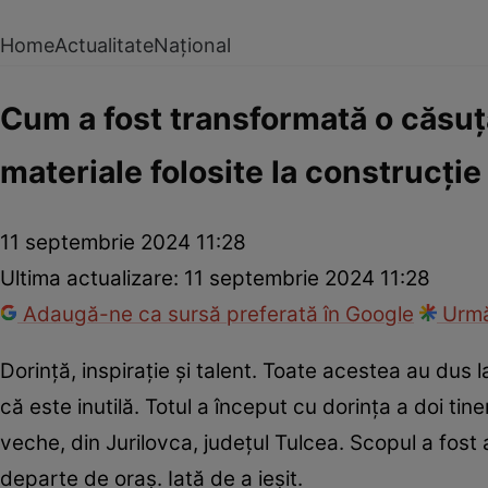
Home
Actualitate
Național
Cum a fost transformată o căsuță
materiale folosite la construcție
11 septembrie 2024 11:28
Ultima actualizare:
11 septembrie 2024 11:28
Adaugă-ne ca sursă preferată în Google
Urmă
Dorință, inspirație și talent. Toate acestea au dus 
că este inutilă. Totul a început cu dorința a doi tine
veche, din Jurilovca, județul Tulcea. Scopul a fost
departe de oraș. Iată de a ieșit.