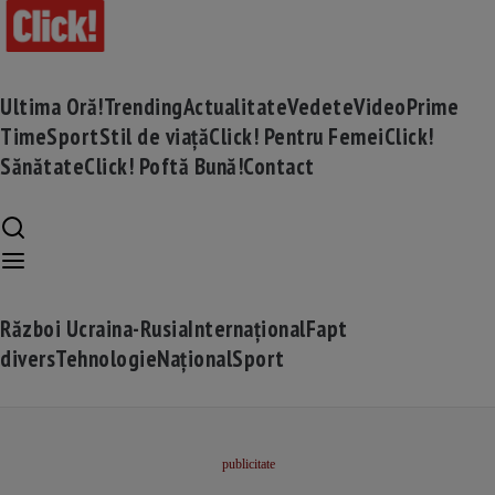
Ultima Oră!
Trending
Actualitate
Vedete
Video
Prime
Time
Sport
Stil de viață
Click! Pentru Femei
Click!
Sănătate
Click! Poftă Bună!
Contact
Război Ucraina-Rusia
Internațional
Fapt
divers
Tehnologie
Național
Sport