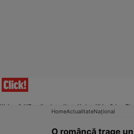
Ultima Oră!
Trending
Actualitate
Vedete
Video
Prime Ti
Home
Actualitate
Național
O româncă trage un s