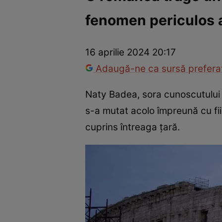
fenomen periculos 
Război Ucraina-Rusia
Internațional
Fapt divers
Tehnolog
16 aprilie 2024 20:17
Adaugă-ne ca sursă preferat
Naty Badea, sora cunoscutului p
s-a mutat acolo împreună cu fii
cuprins întreaga țară.