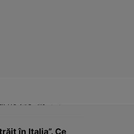
Click! Poftă Bună!
Contact
it în Italia”. Ce