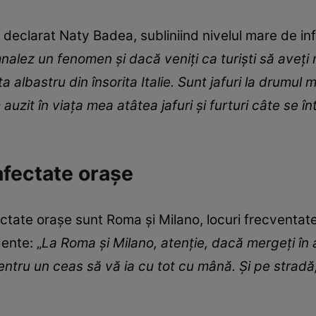
a declarat Naty Badea, subliniind nivelul mare de in
alez un fenomen și dacă veniți ca turiști să aveți m
 albastru din însorita Italie. Sunt jafuri la drumul ma
auzit în viața mea atâtea jafuri și furturi câte se î
afectate orașe
ectate orașe sunt Roma și Milano, locuri frecventate
ente: „
La Roma și Milano, atenție, dacă mergeți în 
pentru un ceas să vă ia cu tot cu mână. Și pe stradă