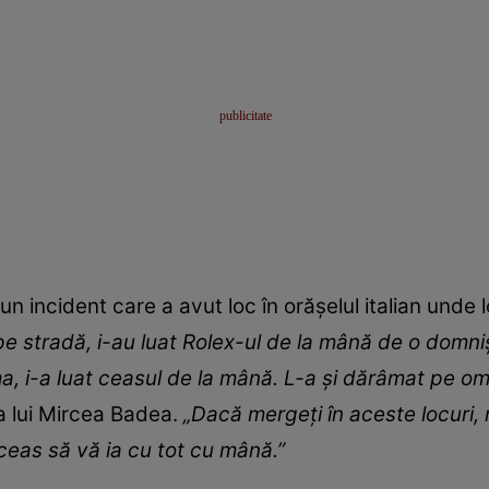
n incident care a avut loc în orășelul italian unde 
e stradă, i-au luat Rolex-ul de la mână de o domniș
a, i-a luat ceasul de la mână. L-a și dărâmat pe om,
a lui Mircea Badea.
„Dacă mergeți în aceste locuri,
 ceas să vă ia cu tot cu mână.”