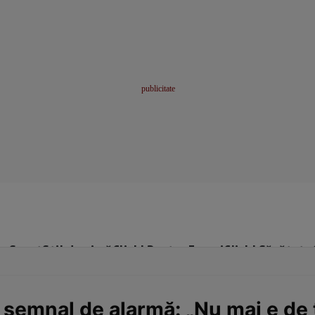
me
Sport
Stil de viață
Click! Pentru Femei
Click! Sănătate
emnal de alarmă: „Nu mai e de tră