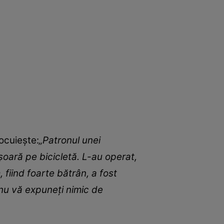
locuiește:
„Patronul unei
oară pe bicicletă. L-au operat,
 fiind foarte bătrân, a fost
 nu vă expuneți nimic de