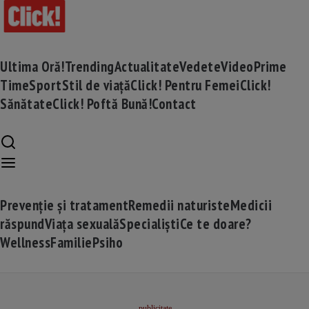
Ultima Oră!
Trending
Actualitate
Vedete
Video
Prime
Time
Sport
Stil de viață
Click! Pentru Femei
Click!
Sănătate
Click! Poftă Bună!
Contact
Prevenție și tratament
Remedii naturiste
Medicii
răspund
Viața sexuală
Specialiști
Ce te doare?
Wellness
Familie
Psiho