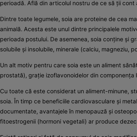
perioadă. Află din articolul nostru de ce să ţii con
Dintre toate legumele, soia are proteine de cea mai
animală. Acesta este unul dintre principalele motiv
perioada postului. De asemenea, soia conţine şi g
solubile şi insolubile, minerale (calciu, magneziu, pot
Un alt motiv pentru care soia este un aliment sănă
prostată), graţie izoflavonoidelor din componenţa l
Cu toate că este considerat un aliment-minune, stu
soia. În timp ce beneficiile cardiovasculare şi metab
documentate, avantajele în menopauză şi osteopor
fitoestrogenii (hormoni vegetali) ar produce dezec