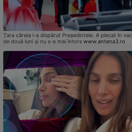
Țara căreia i-a dispărut Președintele. A plecat în va
de două luni și nu s-a mai întors
www.antena3.ro