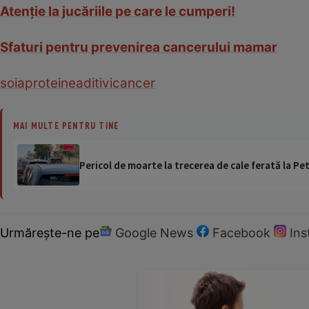
Atenţie la jucăriile pe care le cumperi!
Sfaturi pentru prevenirea cancerului mamar
soia
proteine
aditivi
cancer
MAI MULTE PENTRU TINE
Pericol de moarte la trecerea de cale ferată la Pet
Urmărește-ne pe
Google News
Facebook
In