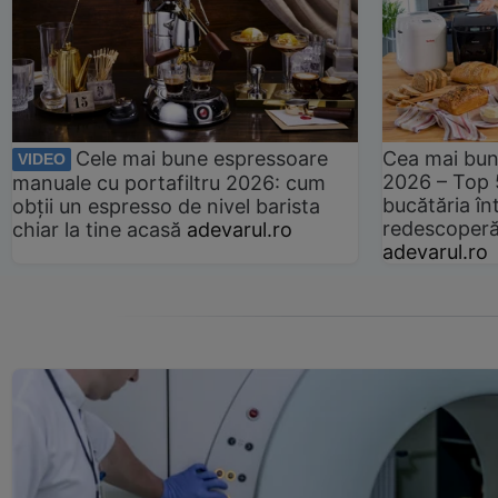
Cele mai bune espressoare
Cea mai bun
VIDEO
2026 – Top 
manuale cu portafiltru 2026: cum
bucătăria înt
obții un espresso de nivel barista
redescoperă 
chiar la tine acasă
adevarul.ro
adevarul.ro