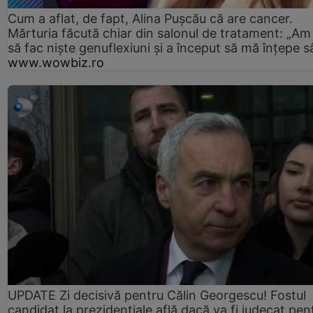
Cum a aflat, de fapt, Alina Pușcău că are cancer.
Mărturia făcută chiar din salonul de tratament: „Am
să fac niște genuflexiuni și a început să mă înțepe s
www.wowbiz.ro
UPDATE Zi decisivă pentru Călin Georgescu! Fostul
candidat la prezidențiale află dacă va fi judecat pen