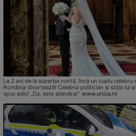
La 2 ani de la superba nuntă, încă un cuplu celebru 
România divorțează! Celebrul politician și soția lui ș
spus adio! „Da, este adevărat”
www.unica.ro