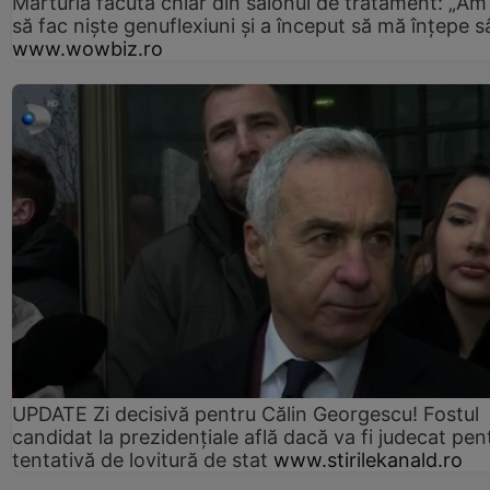
Mărturia făcută chiar din salonul de tratament: „Am
să fac niște genuflexiuni și a început să mă înțepe s
www.wowbiz.ro
UPDATE Zi decisivă pentru Călin Georgescu! Fostul
candidat la prezidențiale află dacă va fi judecat pen
tentativă de lovitură de stat
www.stirilekanald.ro