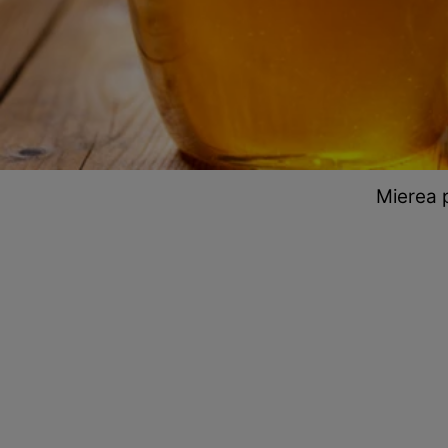
Mierea p