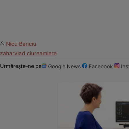
Nicu Banciu
zahar
vlad ciurea
miere
Urmărește-ne pe
Google News
Facebook
In