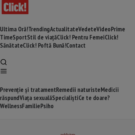
Ultima Oră!
Trending
Actualitate
Vedete
Video
Prime
Time
Sport
Stil de viață
Click! Pentru Femei
Click!
Sănătate
Click! Poftă Bună!
Contact
Prevenție și tratament
Remedii naturiste
Medicii
răspund
Viața sexuală
Specialiști
Ce te doare?
Wellness
Familie
Psiho