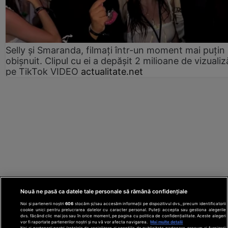
Selly și Smaranda, filmați într-un moment mai puțin
obișnuit. Clipul cu ei a depășit 2 milioane de vizualiz
pe TikTok VIDEO
actualitate.net
Nouă ne pasă ca datele tale personale să rămână confidențiale
Noi și partenerii noștri
606
stocăm și/sau accesăm informații pe dispozitivul dvs., precum identificatorii
cookie unici pentru prelucrarea datelor cu caracter personal. Puteți accepta sau gestiona alegerile
dvs. făcând clic mai jos sau în orice moment, pe pagina cu politica de confidențialitate. Aceste alegeri
vor fi raportate partenerilor noștri și nu vă vor afecta navigarea.
Mai multe detalii
Noi si partenerii nostri (retelele de socializare si agentiile de publicitate partenere, precum si furnizorii