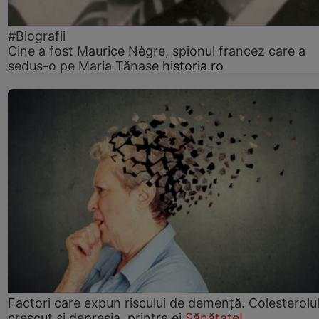
#Biografii
Cine a fost Maurice Nègre, spionul francez care a
sedus-o pe Maria Tănase
historia.ro
Factori care expun riscului de demență. Colesterolu
crescut şi depresia, printre ei
Sănătate!