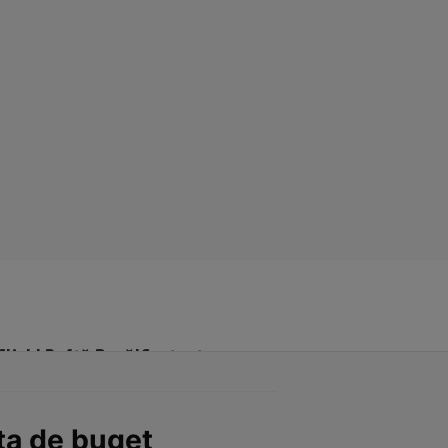
Click! Poftă Bună!
Contact
ta de buget