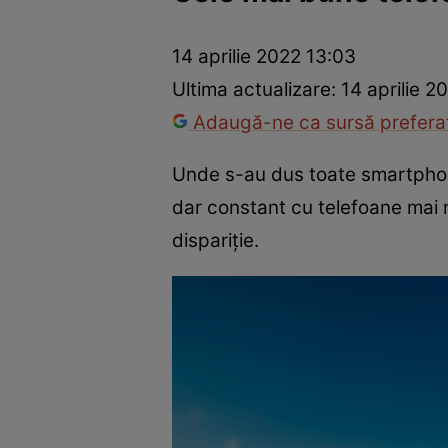
Război Ucraina-Rusia
Internațional
Fapt divers
Tehnolog
14 aprilie 2022 13:03
Ultima actualizare:
14 aprilie 2
Adaugă-ne ca sursă preferat
Unde s-au dus toate smartphone
dar constant cu telefoane mai m
dispariție.