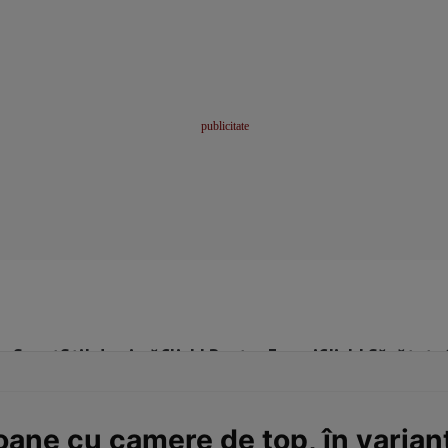
me
Sport
Stil de viață
Click! Pentru Femei
Click! Sănătate
oane cu camere de top, în varian