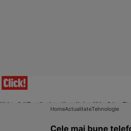
Ultima Oră!
Trending
Actualitate
Vedete
Video
Prime Ti
Home
Actualitate
Tehnologie
Cele mai bune telef