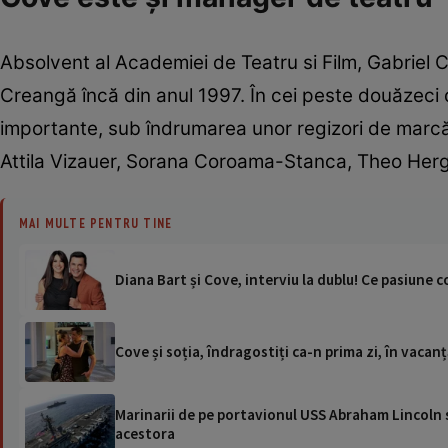
Absolvent al Academiei de Teatru si Film, Gabriel C
Creangă încă din anul 1997. În cei peste douăzeci d
importante, sub îndrumarea unor regizori de marcă
Attila Vizauer, Sorana Coroama-Stanca, Theo Hergh
MAI MULTE PENTRU TINE
Diana Bart și Cove, interviu la dublu! Ce pasiune
Cove și soția, îndragostiți ca-n prima zi, în vacan
Marinarii de pe portavionul USS Abraham Lincoln su
acestora