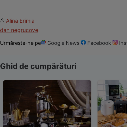
Alina Erimia
dan negru
cove
Urmărește-ne pe
Google News
Facebook
In
Ghid de cumpărături