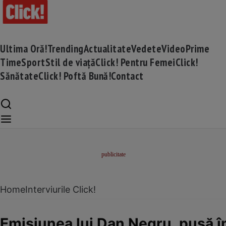
Ultima Oră!
Trending
Actualitate
Vedete
Video
Prime
Time
Sport
Stil de viață
Click! Pentru Femei
Click!
Sănătate
Click! Poftă Bună!
Contact
Home
Interviurile Click!
Emisiunea lui Dan Negru, pusă în 