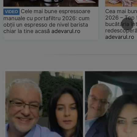
Cele mai bune espressoare
Cea mai bun
VIDEO
2026 – Top 
manuale cu portafiltru 2026: cum
bucătăria înt
obții un espresso de nivel barista
redescoperă 
chiar la tine acasă
adevarul.ro
adevarul.ro