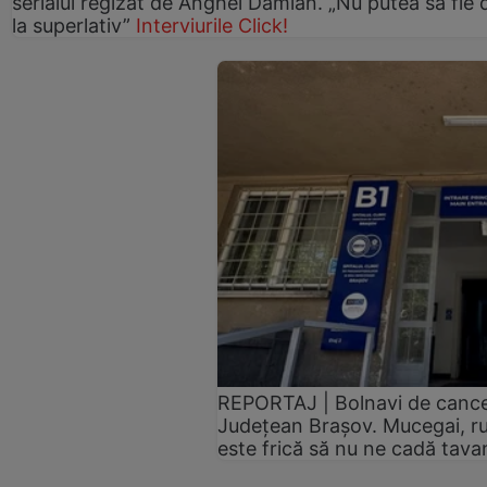
serialul regizat de Anghel Damian. „Nu putea să fie 
la superlativ”
Interviurile Click!
REPORTAJ | Bolnavi de cancer,
Județean Brașov. Mucegai, ru
este frică să nu ne cadă tav