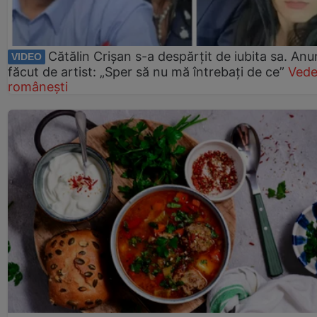
Cătălin Crișan s-a despărțit de iubita sa. Anu
VIDEO
făcut de artist: „Sper să nu mă întrebați de ce”
Vede
românești