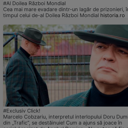
#Al Doilea Război Mondial
Cea mai mare evadare dintr-un lagăr de prizonieri, î
timpul celui de-al Doilea Război Mondial
historia.ro
#Exclusiv Click!
Marcelo Cobzariu, interpretul interlopului Doru Dum
din „Trafic”, se destăinuie! Cum a ajuns să joace în