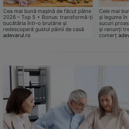
Cea mai bună mașină de făcut pâine
Cele mai bu
2026 – Top 5 + Bonus: transformă-ți
și legume în
bucătăria într-o brutărie și
sucuri proas
redescoperă gustul pâinii de casă
și renunți tr
adevarul.ro
comerț
adev