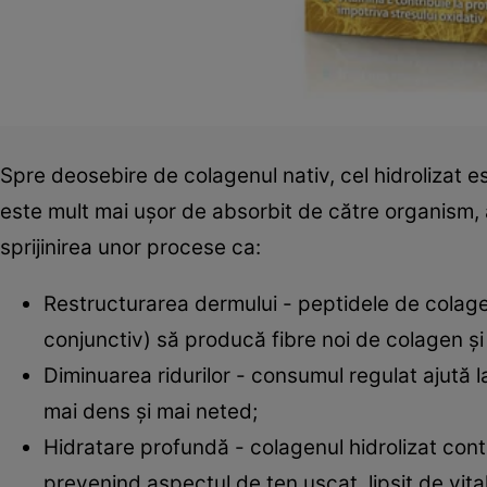
Spre deosebire de colagenul nativ, cel hidrolizat 
este mult mai ușor de absorbit de către organism, aj
sprijinirea unor procese ca:
Restructurarea dermului - peptidele de colagen
conjunctiv) să producă fibre noi de colagen și 
Diminuarea ridurilor - consumul regulat ajută la 
mai dens și mai neted;
Hidratare profundă - colagenul hidrolizat contri
prevenind aspectul de ten uscat, lipsit de vital