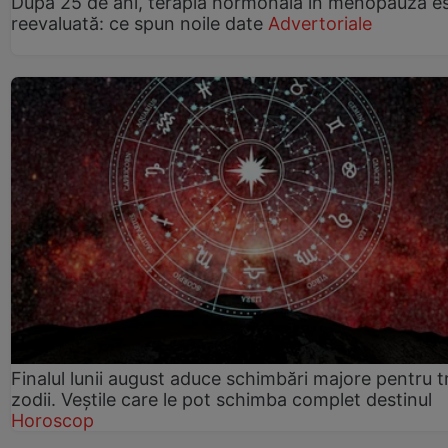
După 25 de ani, terapia hormonală în menopauză e
reevaluată: ce spun noile date
Advertoriale
Finalul lunii august aduce schimbări majore pentru t
zodii. Veștile care le pot schimba complet destinul
Horoscop