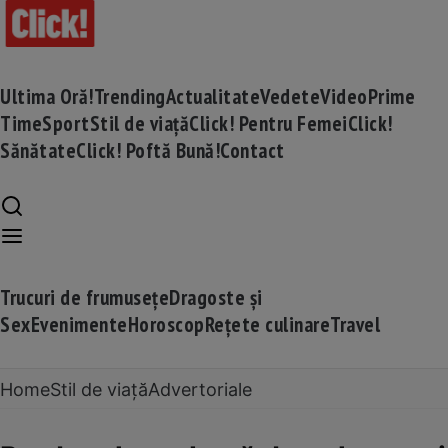
Ultima Oră!
Trending
Actualitate
Vedete
Video
Prime
Time
Sport
Stil de viață
Click! Pentru Femei
Click!
Sănătate
Click! Poftă Bună!
Contact
Trucuri de frumusețe
Dragoste și
Sex
Evenimente
Horoscop
Rețete culinare
Travel
Home
Stil de viață
Advertoriale