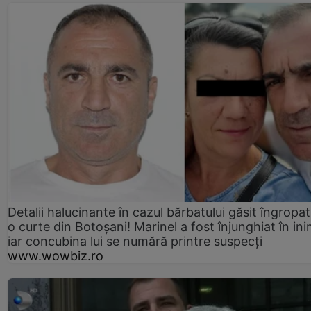
Detalii halucinante în cazul bărbatului găsit îngropat
o curte din Botoșani! Marinel a fost înjunghiat în ini
iar concubina lui se numără printre suspecți
www.wowbiz.ro