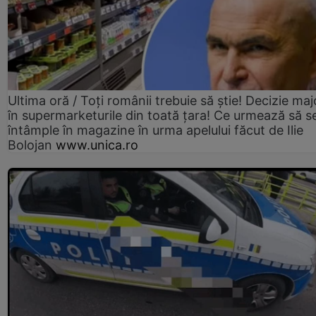
Ultima oră / Toți românii trebuie să știe! Decizie maj
în supermarketurile din toată țara! Ce urmează să s
întâmple în magazine în urma apelului făcut de Ilie
Bolojan
www.unica.ro