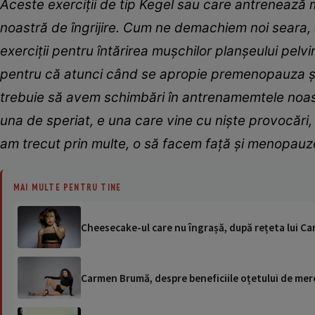
Aceste exerciții de tip Kegel sau care antrenează m
noastră de îngrijire. Cum ne demachiem noi seara, 
exerciții pentru întărirea mușchilor planșeului pelv
pentru că atunci când se apropie premenopauza și
trebuie să avem schimbări în antrenamemtele noas
una de speriat, e una care vine cu niște provocări,
am trecut prin multe, o să facem față și menopauz
MAI MULTE PENTRU TINE
Cheesecake-ul care nu îngrașă, după rețeta lui Car
Carmen Brumă, despre beneficiile oțetului de mere