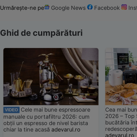
Urmărește-ne pe
Google News
Facebook
In
Ghid de cumpărături
Cele mai bune espressoare
Cea mai bun
VIDEO
2026 – Top 
manuale cu portafiltru 2026: cum
bucătăria înt
obții un espresso de nivel barista
redescoperă 
chiar la tine acasă
adevarul.ro
adevarul.ro