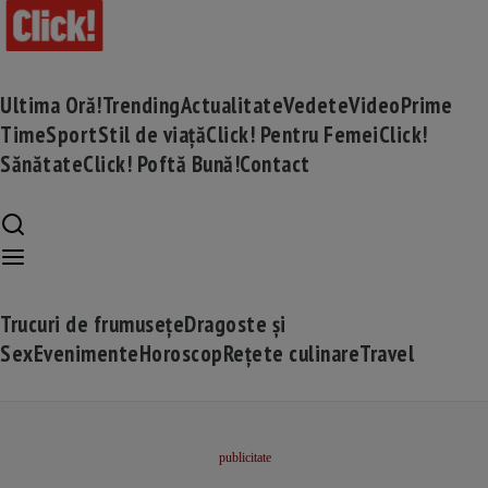
Ultima Oră!
Trending
Actualitate
Vedete
Video
Prime
Time
Sport
Stil de viață
Click! Pentru Femei
Click!
Sănătate
Click! Poftă Bună!
Contact
Trucuri de frumusețe
Dragoste și
Sex
Evenimente
Horoscop
Rețete culinare
Travel