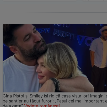
Gina Pistol și Smiley își ridică casa visurilor! Imaginil
pe șantier au făcut furori: „Pasul cel mai important 
deja gata”
Vedete românești