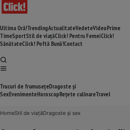
Ultima Oră!
Trending
Actualitate
Vedete
Video
Prime
Time
Sport
Stil de viață
Click! Pentru Femei
Click!
Sănătate
Click! Poftă Bună!
Contact
Trucuri de frumusețe
Dragoste și
Sex
Evenimente
Horoscop
Rețete culinare
Travel
Home
Stil de viață
Dragoste și sex