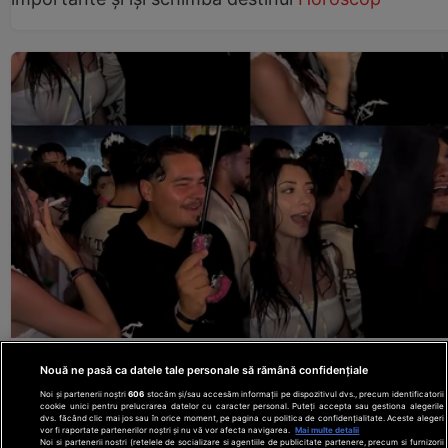
Selly și Smaranda, filmați într-un moment mai puțin
obișnuit. Clipul cu ei a depășit 2 milioane de vizualiz
Nouă ne pasă ca datele tale personale să rămână confidențiale
pe TikTok VIDEO
actualitate.net
Noi și partenerii noștri
606
stocăm și/sau accesăm informații pe dispozitivul dvs., precum identificatorii
cookie unici pentru prelucrarea datelor cu caracter personal. Puteți accepta sau gestiona alegerile
dvs. făcând clic mai jos sau în orice moment, pe pagina cu politica de confidențialitate. Aceste alegeri
vor fi raportate partenerilor noștri și nu vă vor afecta navigarea.
Mai multe detalii
Noi si partenerii nostri (retelele de socializare si agentiile de publicitate partenere, precum si furnizorii