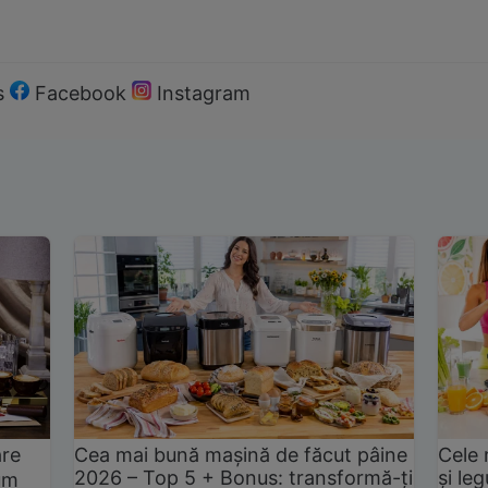
s
Facebook
Instagram
are
Cea mai bună mașină de făcut pâine
Cele 
2026 – Top 5 + Bonus: transformă-ți
și le
um