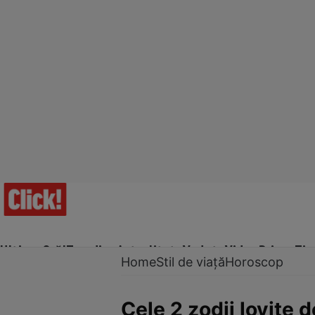
Ultima Oră!
Trending
Actualitate
Vedete
Video
Prime Ti
Home
Stil de viață
Horoscop
Cele 2 zodii lovite