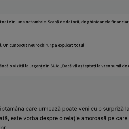
 toate în luna octombrie. Scapă de datorii, de ghinioanele financiar
l. Un cunoscut neurochirurg a explicat totul
ncă o vizită la urgențe în SUA: „Dacă vă așteptați la vreo sumă de a
 săptămâna care urmează poate veni cu o surpriză l
dată, este vorba despre o relație amoroasă pe care p
or.