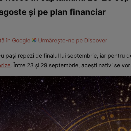
agoste și pe plan financiar
cop
Rețete culinare
Travel
ă în Google
Urmărește-ne pe Discover
 pași repezi de finalul lui septembrie, iar pentru 
rize
. Între 23 și 29 septembrie, acești nativi se vor 