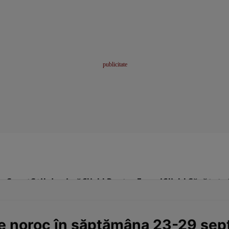
me
Sport
Stil de viață
Click! Pentru Femei
Click! Sănătate
 de noroc în săptămâna 23-29 se