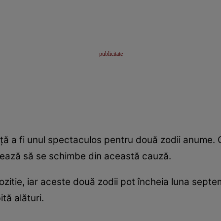
nță a fi unul spectaculos pentru două zodii anume. C
rmează să se schimbe din această cauză.
 pozitie, iar aceste două zodii pot încheia luna septe
tă alături.