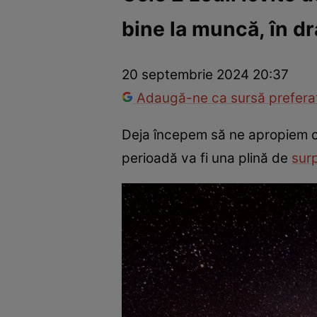
bine la muncă, în dr
Trucuri de frumusețe
Dragoste și Sex
Evenimente
Horos
20 septembrie 2024 20:37
Adaugă-ne ca sursă preferat
Deja începem să ne apropiem cu
perioadă va fi una plină de
surp