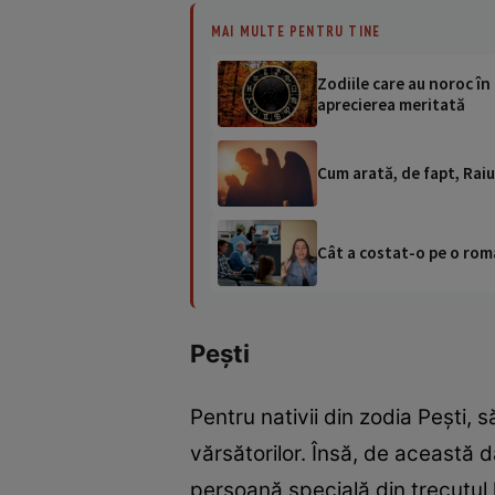
MAI MULTE PENTRU TINE
Zodiile care au noroc în
aprecierea meritată
Cum arată, de fapt, Raiu
Cât a costat-o pe o româ
Pești
Pentru nativii din zodia Pești,
vărsătorilor. Însă, de această 
persoană specială din trecutul l