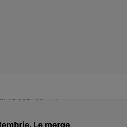
Click! Poftă Bună!
Contact
ptembrie. Le merge