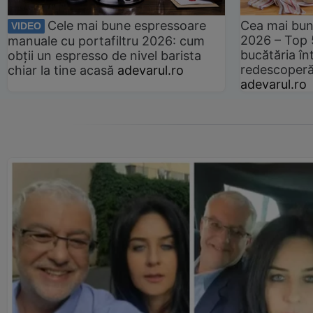
Cele mai bune espressoare
Cea mai bun
VIDEO
2026 – Top 
manuale cu portafiltru 2026: cum
bucătăria înt
obții un espresso de nivel barista
redescoperă 
chiar la tine acasă
adevarul.ro
adevarul.ro