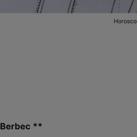
Horoscop
Berbec **