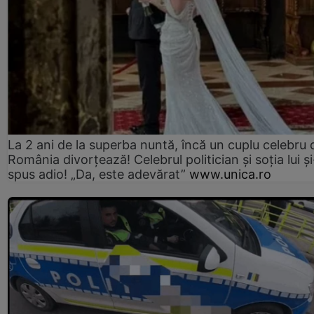
La 2 ani de la superba nuntă, încă un cuplu celebru 
România divorțează! Celebrul politician și soția lui ș
spus adio! „Da, este adevărat”
www.unica.ro