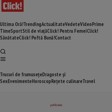
Ultima Oră!
Trending
Actualitate
Vedete
Video
Prime
Time
Sport
Stil de viață
Click! Pentru Femei
Click!
Sănătate
Click! Poftă Bună!
Contact
Trucuri de frumusețe
Dragoste și
Sex
Evenimente
Horoscop
Rețete culinare
Travel