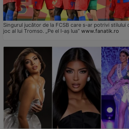
Singurul jucător de la FCSB care s-ar potrivi stilului 
joc al lui Tromso. „Pe el l-aș lua”
www.fanatik.ro