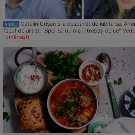
Cătălin Crișan s-a despărțit de iubita sa. Anu
VIDEO
făcut de artist: „Sper să nu mă întrebați de ce”
Vede
românești