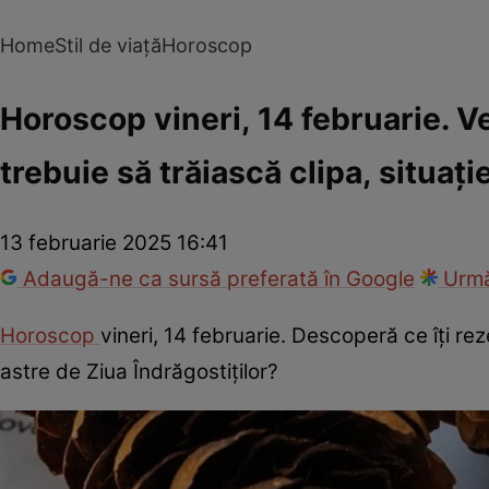
Home
Stil de viață
Horoscop
Horoscop vineri, 14 februarie. V
trebuie să trăiască clipa, situa
13 februarie 2025 16:41
Adaugă-ne ca sursă preferată în Google
Urmă
Horoscop
vineri, 14 februarie. Descoperă ce îți re
astre de Ziua Îndrăgostiților?