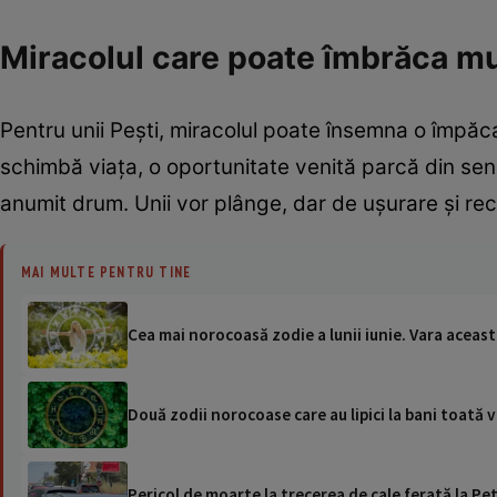
Miracolul care poate îmbrăca m
Pentru unii Pești, miracolul poate însemna o împăca
schimbă viața, o oportunitate venită parcă din se
anumit drum. Unii vor plânge, dar de ușurare și recun
MAI MULTE PENTRU TINE
Cea mai norocoasă zodie a lunii iunie. Vara aceast
Două zodii norocoase care au lipici la bani toată 
Pericol de moarte la trecerea de cale ferată la Pet