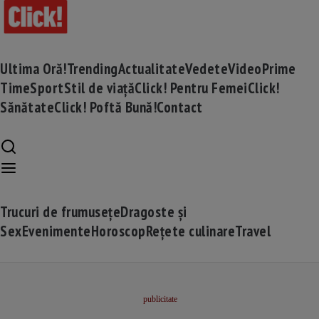
Ultima Oră!
Trending
Actualitate
Vedete
Video
Prime
Time
Sport
Stil de viață
Click! Pentru Femei
Click!
Sănătate
Click! Poftă Bună!
Contact
Trucuri de frumusețe
Dragoste și
Sex
Evenimente
Horoscop
Rețete culinare
Travel