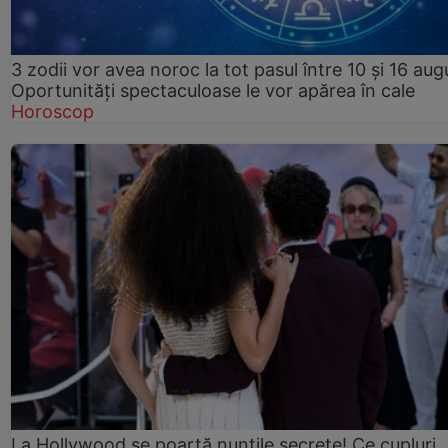
3 zodii vor avea noroc la tot pasul între 10 și 16 aug
Oportunități spectaculoase le vor apărea în cale
Horoscop
La Hollywood se poartă nunțile secrete! Ce cupluri