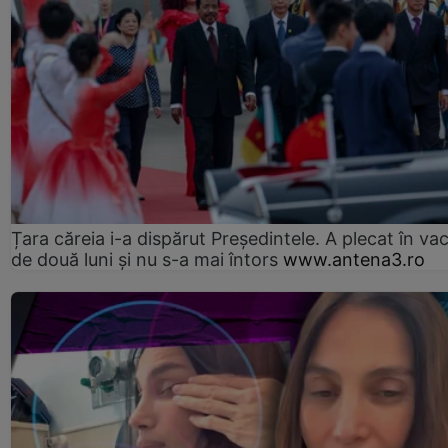
Țara căreia i-a dispărut Președintele. A plecat în va
de două luni și nu s-a mai întors
www.antena3.ro