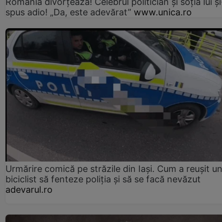
România divorțează! Celebrul politician și soția lui ș
spus adio! „Da, este adevărat”
www.unica.ro
Urmărire comică pe străzile din Iași. Cum a reușit u
biciclist să fenteze poliția și să se facă nevăzut
adevarul.ro