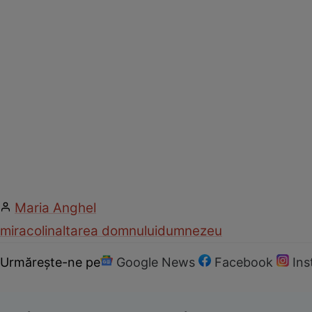
Maria Anghel
miracol
inaltarea domnului
dumnezeu
Urmărește-ne pe
Google News
Facebook
In