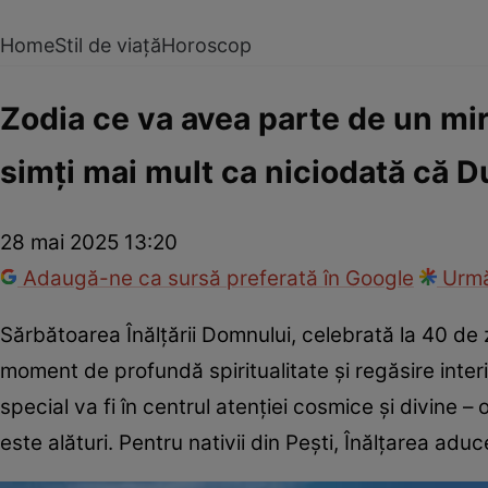
Home
Stil de viață
Horoscop
Zodia ce va avea parte de un mir
simți mai mult ca niciodată că D
28 mai 2025 13:20
Adaugă-ne ca sursă preferată în Google
Urmă
Sărbătoarea Înălțării Domnului, celebrată la 40 de 
moment de profundă spiritualitate și regăsire interi
special va fi în centrul atenției cosmice și divine 
este alături. Pentru nativii din Pești, Înălțarea ad