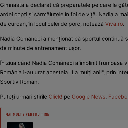
Gimnasta a declarat că preparatele pe care le găte
ardei copți și sărmăluțele în foi de viță. Nadia a
de curcan, în locul celei de porc, notează
Viva.ro
.
Nadia Comaneci a menționat că sportul continuă să j
de minute de antrenament ușor.
În ziua când Nadia Comâneci a împlinit frumoasa vâr
România i-au urat acesteia "La mulți ani!", prin int
Sportiv Roman.
Puteţi urmări ştirile
Click!
pe
Google News
,
Facebo
MAI MULTE PENTRU TINE