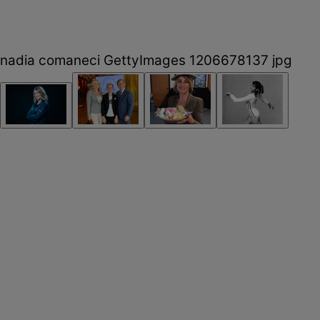
nadia comaneci GettyImages 1206678137 jpg