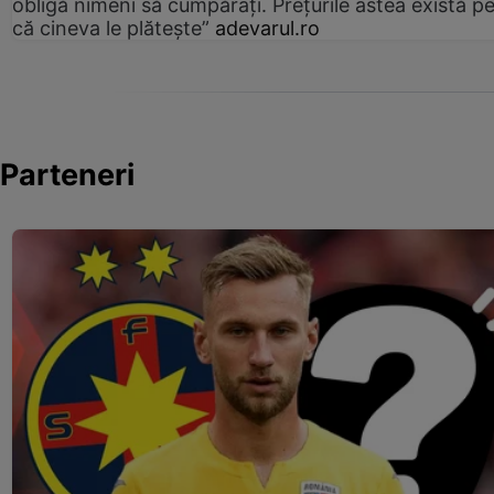
obligă nimeni să cumpărați. Prețurile astea există p
că cineva le plătește”
adevarul.ro
Parteneri