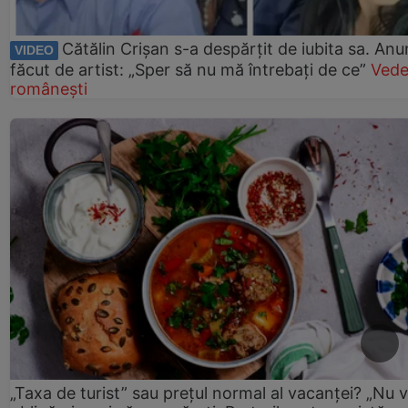
Cătălin Crișan s-a despărțit de iubita sa. Anu
VIDEO
făcut de artist: „Sper să nu mă întrebați de ce”
Vede
românești
„Taxa de turist” sau prețul normal al vacanței? „Nu 