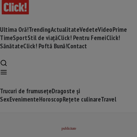
Ultima Oră!
Trending
Actualitate
Vedete
Video
Prime
Time
Sport
Stil de viață
Click! Pentru Femei
Click!
Sănătate
Click! Poftă Bună!
Contact
Trucuri de frumusețe
Dragoste și
Sex
Evenimente
Horoscop
Rețete culinare
Travel