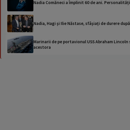
Nadia Comăneci a împlinit 60 de ani. Personalități
Nadia, Hagi și Ilie Năstase, sfâșiați de durere dup
Marinarii de pe portavionul USS Abraham Lincoln su
acestora