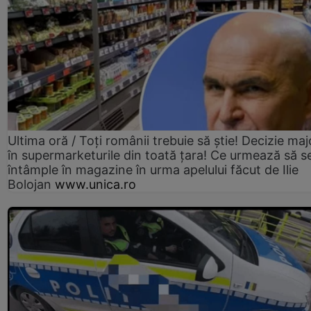
Ultima oră / Toți românii trebuie să știe! Decizie maj
în supermarketurile din toată țara! Ce urmează să s
întâmple în magazine în urma apelului făcut de Ilie
Bolojan
www.unica.ro