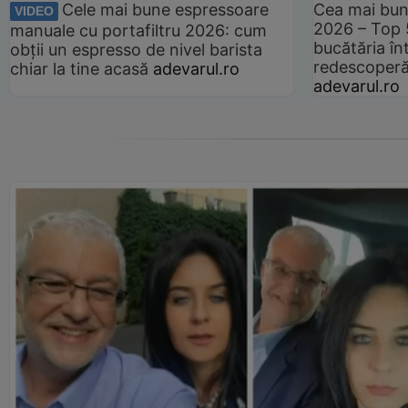
Cele mai bune espressoare
Cea mai bun
VIDEO
2026 – Top 
manuale cu portafiltru 2026: cum
bucătăria înt
obții un espresso de nivel barista
redescoperă 
chiar la tine acasă
adevarul.ro
adevarul.ro