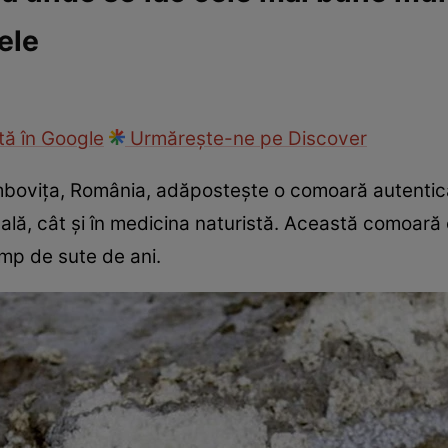
ele
cop
Rețete culinare
Travel
ă în Google
Urmărește-ne pe Discover
ovița, România, adăpostește o comoară autentică c
cală, cât și în medicina naturistă. Această comoară
imp de sute de ani.