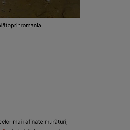
 călătoprinromania
elor mai rafinate murături,