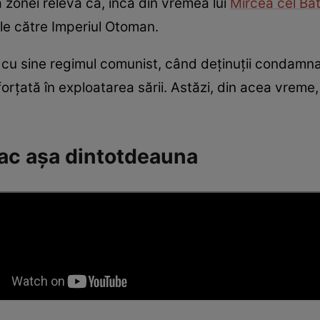
ia zonei relevă că, încă din vremea lui
Mircea cel Bă
rile către Imperiul Otoman.
cu sine regimul comunist, când deținuții condamnați
rțată în exploatarea sării. Astăzi, din acea vreme,
 fac așa dintotdeauna