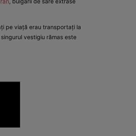
trân
, bulgării de sare extrase
 pe viață erau transportați la
 singurul vestigiu rămas este