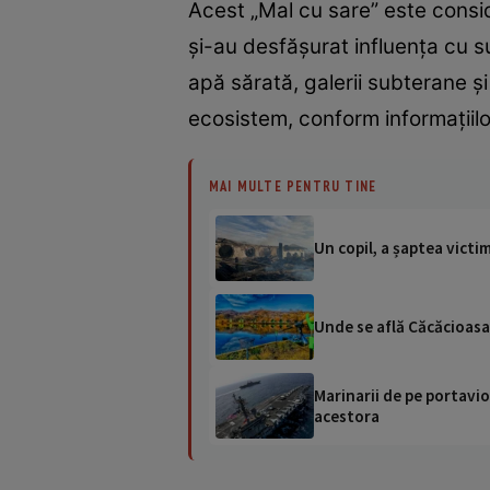
Acest „Mal cu sare” este consid
și-au desfășurat influența cu su
apă sărată, galerii subterane și 
ecosistem, conform informațiilo
MAI MULTE PENTRU TINE
Un copil, a șaptea victi
Unde se află Căcăcioasa
Marinarii de pe portavio
acestora