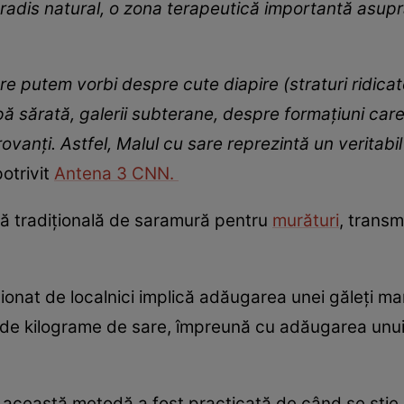
radis natural, o zona terapeutică importantă asupra
sare putem vorbi despre cute diapire (straturi ridic
pă sărată, galerii subterane, despre formațiuni care 
rovanți. Astfel, Malul cu sare reprezintă un veritabi
otrivit
Antena 3 CNN.
etă tradițională de saramură pentru
murături
, trans
nat de localnici implică adăugarea unei găleți mar
0 de kilograme de sare, împreună cu adăugarea unui
ă această metodă a fost practicată de când se știe,