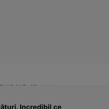
Click! Poftă Bună!
Contact
uri. Incredibil ce