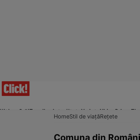
Ultima Oră!
Trending
Actualitate
Vedete
Video
Prime Ti
Home
Stil de viață
Rețete
Comuna din România 