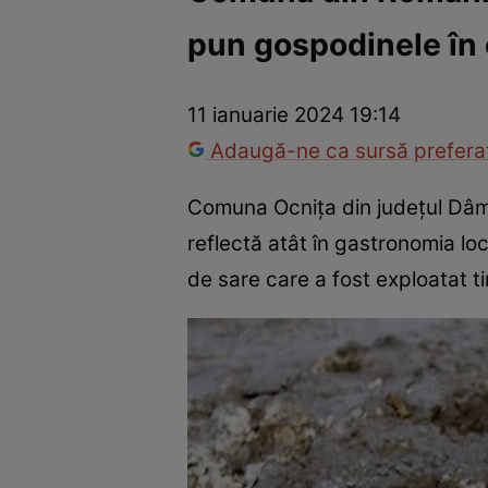
pun gospodinele în 
Trucuri de frumusețe
Dragoste și Sex
Evenimente
Horos
11 ianuarie 2024 19:14
Adaugă-ne ca sursă preferat
Comuna Ocnița din județul Dâmb
reflectă atât în gastronomia lo
de sare care a fost exploatat t