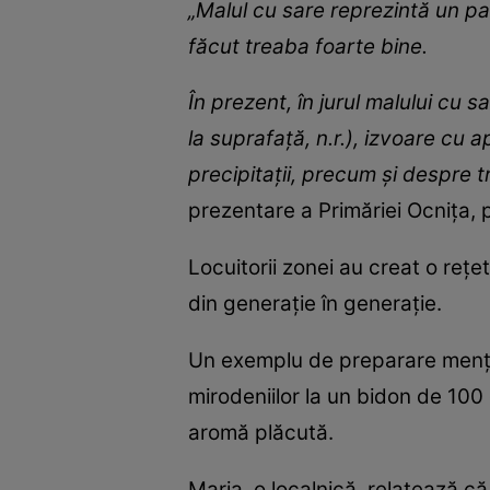
„Malul cu sare reprezintă un pa
făcut treaba foarte bine.
În prezent, în jurul malului cu 
la suprafață, n.r.), izvoare cu a
precipitații, precum și despre t
prezentare a Primăriei Ocnița, p
Locuitorii zonei au creat o reț
din generație în generație.
Un exemplu de preparare mențio
mirodeniilor la un bidon de 10
aromă plăcută.
Maria, o localnică, relatează c