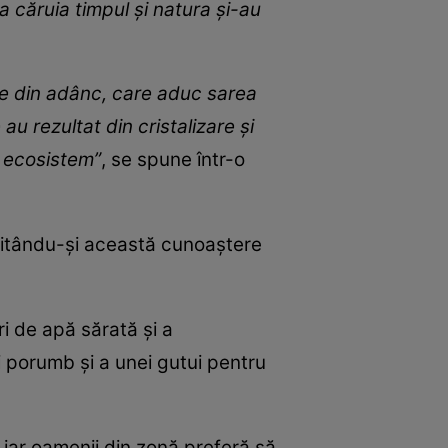
 căruia timpul și natura și-au
ate din adânc, care aduc sarea
au rezultat din cristalizare și
l ecosistem”
, se spune într-o
mitându-și această cunoaștere
i de apă sărată și a
 porumb și a unei gutui pentru
 iar oamenii din zonă preferă să