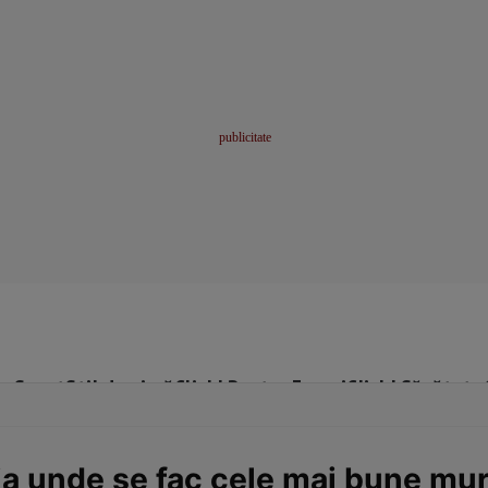
me
Sport
Stil de viață
Click! Pentru Femei
Click! Sănătate
unde se fac cele mai bune murăt