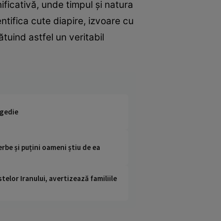
ficativă, unde timpul și natura
entifica cute diapire, izvoare cu
ătuind astfel un veritabil
agedie
rbe și puțini oameni știu de ea
telor Iranului, avertizează familiile