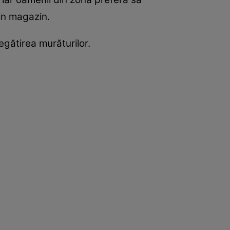
din magazin.
egătirea murăturilor.