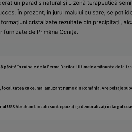
erat un paradis natural și o zonă terapeutică semni
cces. În prezent, în jurul malului cu sare, se pot id
formațiuni cristalizate rezultate din precipitații, alc
r furnizate de Primăria Ocnița.
mă găsită în ruinele de la Ferma Dacilor. Ultimele amănunte de la tr
, localitatea cu cel mai amuzant nume din România. Are peisaje supe
nul USS Abraham Lincoln sunt epuizați și demoralizați în largul coas