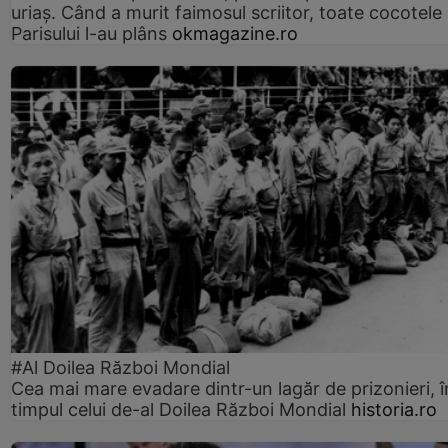
uriaș. Când a murit faimosul scriitor, toate cocotele
Parisului l-au plâns
okmagazine.ro
#Al Doilea Război Mondial
Cea mai mare evadare dintr-un lagăr de prizonieri, î
timpul celui de-al Doilea Război Mondial
historia.ro