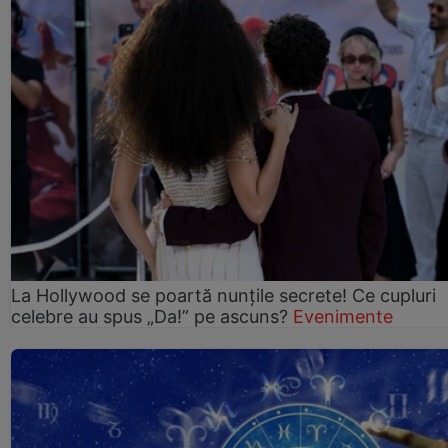
La Hollywood se poartă nunțile secrete! Ce cupluri
celebre au spus „Da!” pe ascuns?
Evenimente