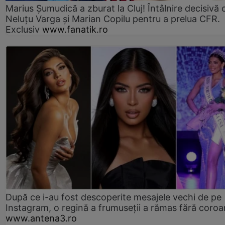
Marius Şumudică a zburat la Cluj! Întâlnire decisivă 
Neluţu Varga şi Marian Copilu pentru a prelua CFR.
Exclusiv
www.fanatik.ro
După ce i-au fost descoperite mesajele vechi de pe
Instagram, o regină a frumuseții a rămas fără coro
www.antena3.ro