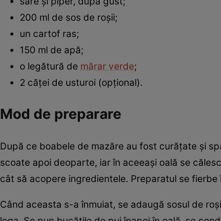
sare și piper, după gust;
200 ml de sos de roșii;
un cartof ras;
150 ml de apă;
o legătură de
mărar verde
;
2 căței de usturoi (opțional).
Mod de preparare
După ce boabele de mazăre au fost curățate și spăl
scoate apoi deoparte, iar în aceeași oală se căles
cât să acopere ingredientele. Preparatul se fierbe î
Când aceasta s-a înmuiat, se adaugă sosul de roșii
lega. Se pun bucățile de pui înapoi în oală, se cond