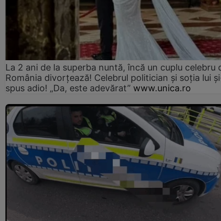
La 2 ani de la superba nuntă, încă un cuplu celebru 
România divorțează! Celebrul politician și soția lui ș
spus adio! „Da, este adevărat”
www.unica.ro