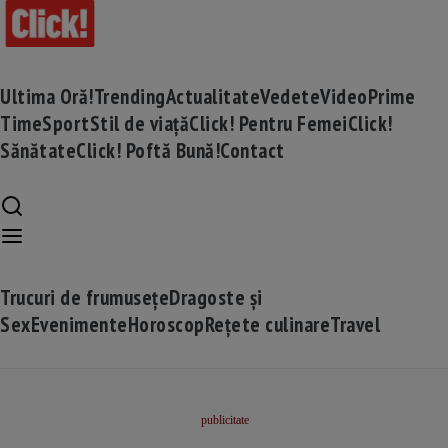
Ultima Oră!
Trending
Actualitate
Vedete
Video
Prime
Time
Sport
Stil de viață
Click! Pentru Femei
Click!
Sănătate
Click! Poftă Bună!
Contact
Trucuri de frumusețe
Dragoste și
Sex
Evenimente
Horoscop
Rețete culinare
Travel