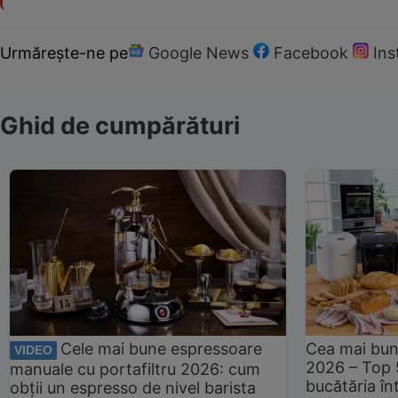
Urmărește-ne pe
Google News
Facebook
In
Ghid de cumpărături
Cele mai bune espressoare
Cea mai bun
VIDEO
2026 – Top 
manuale cu portafiltru 2026: cum
bucătăria înt
obții un espresso de nivel barista