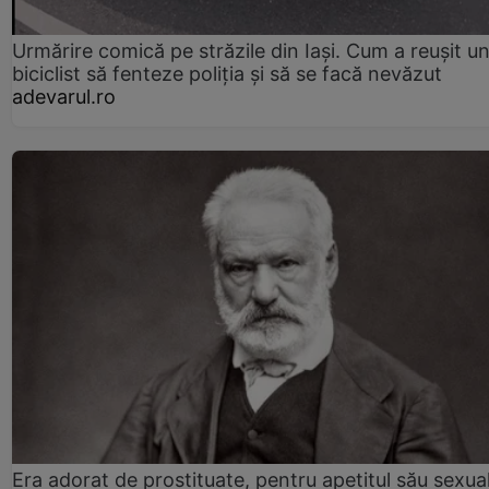
Urmărire comică pe străzile din Iași. Cum a reușit u
biciclist să fenteze poliția și să se facă nevăzut
adevarul.ro
Era adorat de prostituate, pentru apetitul său sexua