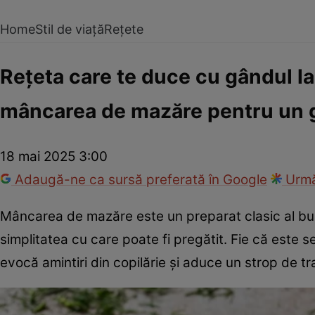
Home
Stil de viață
Rețete
Rețeta care te duce cu gândul la 
mâncarea de mazăre pentru un g
18 mai 2025 3:00
Adaugă-ne ca sursă preferată în Google
Urmă
Mâncarea de mazăre este un preparat clasic al buc
simplitatea cu care poate fi pregătit. Fie că este s
evocă amintiri din copilărie și aduce un strop de tra