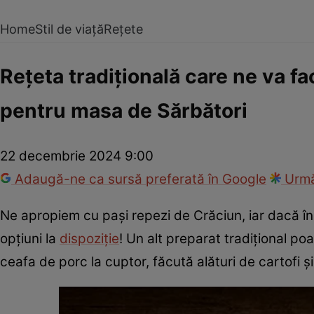
Home
Stil de viață
Rețete
Rețeta tradițională care ne va f
pentru masa de Sărbători
22 decembrie 2024 9:00
Adaugă-ne ca sursă preferată în Google
Urmă
Ne apropiem cu pași repezi de Crăciun, iar dacă î
opțiuni la
dispoziție
! Un alt preparat tradițional po
ceafa de porc la cuptor, făcută alături de cartofi ș