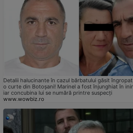
Detalii halucinante în cazul bărbatului găsit îngropat
o curte din Botoșani! Marinel a fost înjunghiat în ini
iar concubina lui se numără printre suspecți
www.wowbiz.ro