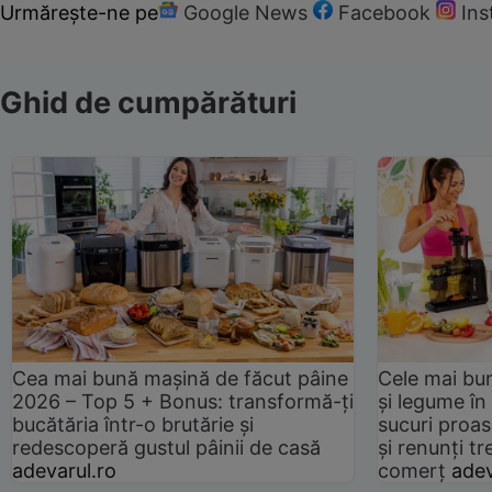
Urmărește-ne pe
Google News
Facebook
In
Ghid de cumpărături
Cea mai bună mașină de făcut pâine
Cele mai bu
2026 – Top 5 + Bonus: transformă-ți
și legume în
bucătăria într-o brutărie și
sucuri proas
redescoperă gustul pâinii de casă
și renunți tr
adevarul.ro
comerț
adev