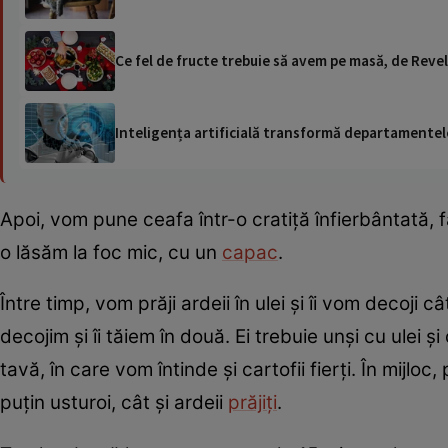
Ce fel de fructe trebuie să avem pe masă, de Revel
Inteligența artificială transformă departamentele
Apoi, vom pune ceafa într-o cratiță înfierbântată, fă
o lăsăm la foc mic, cu un
capac
.
Între timp, vom prăji ardeii în ulei și îi vom decoji 
decojim și îi tăiem în două. Ei trebuie unși cu ulei 
tavă, în care vom întinde și cartofii fierți. În mijlo
puțin usturoi, cât și ardeii
prăjiți
.