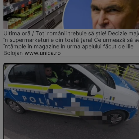
Ultima oră / Toți românii trebuie să știe! Decizie maj
în supermarketurile din toată țara! Ce urmează să s
întâmple în magazine în urma apelului făcut de Ilie
Bolojan
www.unica.ro