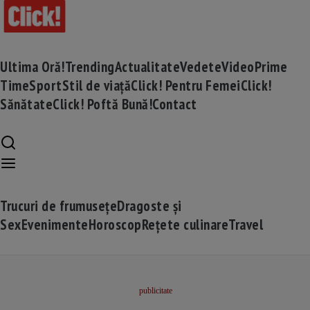
Ultima Oră!
Trending
Actualitate
Vedete
Video
Prime
Time
Sport
Stil de viață
Click! Pentru Femei
Click!
Sănătate
Click! Poftă Bună!
Contact
Trucuri de frumusețe
Dragoste și
Sex
Evenimente
Horoscop
Rețete culinare
Travel