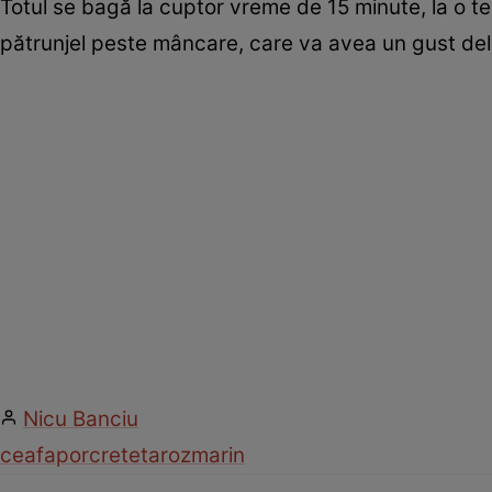
Totul se bagă la cuptor vreme de 15 minute, la o 
pătrunjel peste mâncare, care va avea un gust deli
Nicu Banciu
ceafa
porc
reteta
rozmarin