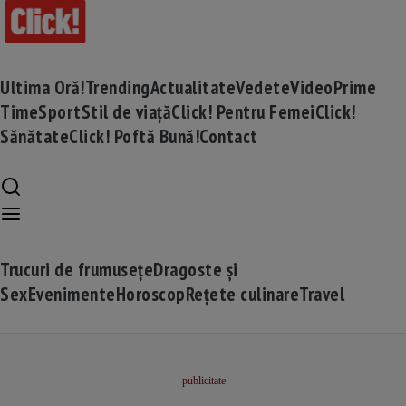
Ultima Oră!
Trending
Actualitate
Vedete
Video
Prime
Time
Sport
Stil de viață
Click! Pentru Femei
Click!
Sănătate
Click! Poftă Bună!
Contact
Trucuri de frumusețe
Dragoste și
Sex
Evenimente
Horoscop
Rețete culinare
Travel