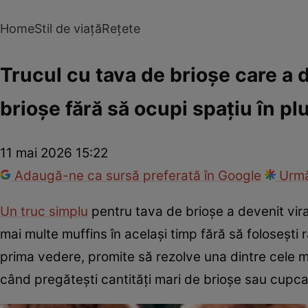
Home
Stil de viață
Rețete
Trucul cu tava de brioșe care a 
brioșe fără să ocupi spațiu în pl
11 mai 2026 15:22
Adaugă-ne ca sursă preferată în Google
Urmă
Un truc simplu
pentru tava de brioșe a devenit vir
mai multe muffins în același timp fără să folosești 
prima vedere, promite să rezolve una dintre cele ma
când pregătești cantități mari de brioșe sau cupc