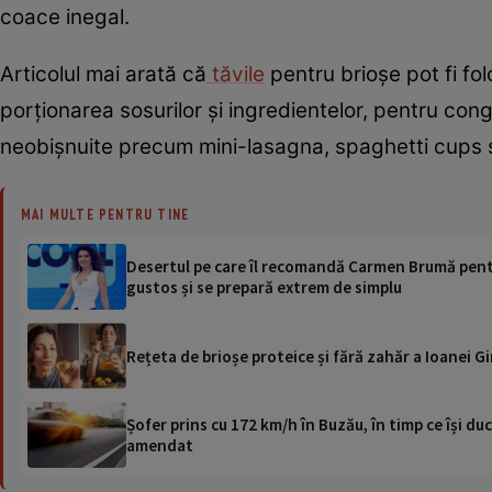
coace inegal.
Articolul mai arată că
tăvile
pentru brioșe pot fi fol
porționarea sosurilor și ingredientelor, pentru cong
neobișnuite precum mini-lasagna, spaghetti cups 
MAI MULTE PENTRU TINE
Desertul pe care îl recomandă Carmen Brumă pentr
gustos și se prepară extrem de simplu
Rețeta de brioșe proteice și fără zahăr a Ioanei G
Șofer prins cu 172 km/h în Buzău, în timp ce își duc
amendat