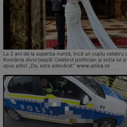
La 2 ani de la superba nuntă, încă un cuplu celebru 
România divorțează! Celebrul politician și soția lui ș
spus adio! „Da, este adevărat”
www.unica.ro