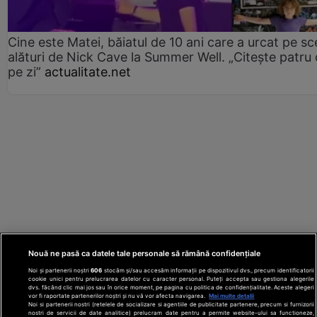
Cine este Matei, băiatul de 10 ani care a urcat pe s
alături de Nick Cave la Summer Well. „Citește patru 
pe zi”
actualitate.net
Nouă ne pasă ca datele tale personale să rămână confidențiale
Noi și partenerii noștri
606
stocăm și/sau accesăm informații pe dispozitivul dvs., precum identificatorii
cookie unici pentru prelucrarea datelor cu caracter personal. Puteți accepta sau gestiona alegerile
dvs. făcând clic mai jos sau în orice moment, pe pagina cu politica de confidențialitate. Aceste alegeri
vor fi raportate partenerilor noștri și nu vă vor afecta navigarea.
Mai multe detalii
Noi si partenerii nostri (retelele de socializare si agentiile de publicitate partenere, precum si furnizorii
nostri de servicii de date analitice) prelucram date pentru a permite website-ului sa functioneze,