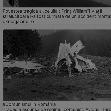
Povestea tragică a „celuilalt Prinț William”! Viață
strălucitoare i-a fost curmată de un accident morta
okmagazine.ro
#Comunismul in România
Tragedia ascunsă de regimul comunist: Avionul Ta