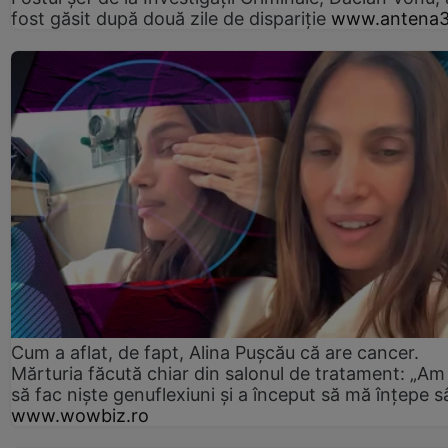
fost găsit după două zile de dispariţie
www.antena3
Cum a aflat, de fapt, Alina Pușcău că are cancer.
Mărturia făcută chiar din salonul de tratament: „Am
să fac niște genuflexiuni și a început să mă înțepe s
www.wowbiz.ro