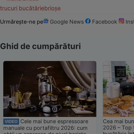
trucuri bucătărie
brioșe
Urmărește-ne pe
Google News
Facebook
In
Ghid de cumpărături
Cele mai bune espressoare
Cea mai bun
VIDEO
2026 – Top 
manuale cu portafiltru 2026: cum
bucătăria înt