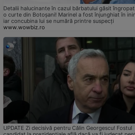
Detalii halucinante în cazul bărbatului găsit îngropat
o curte din Botoșani! Marinel a fost înjunghiat în ini
iar concubina lui se numără printre suspecți
www.wowbiz.ro
UPDATE Zi decisivă pentru Călin Georgescu! Fostul
candidat la prezidențiale află dacă va fi judecat pen