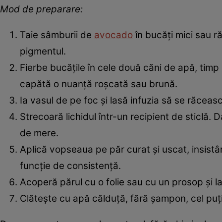
Mod de preparare:
Taie sâmburii de
avocado
în bucăți mici sau r
pigmentul.
Fierbe bucățile în cele două căni de apă, timp
capătă o nuanță roșcată sau brună.
Ia vasul de pe foc și lasă infuzia să se răceas
Strecoară lichidul într-un recipient de sticlă. 
de mere.
Aplică vopseaua pe păr curat și uscat, insistân
funcție de consistență.
Acoperă părul cu o folie sau cu un prosop și l
Clătește cu apă călduță, fără șampon, cel puți