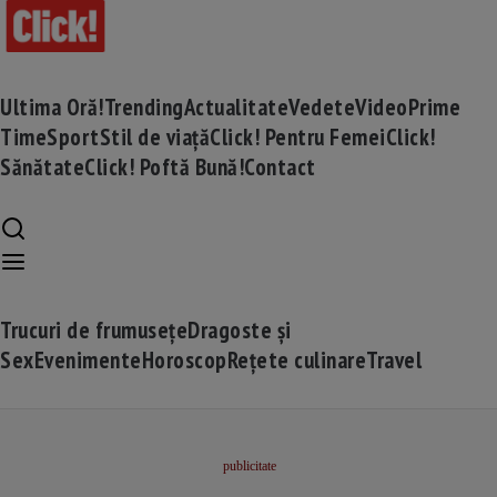
Ultima Oră!
Trending
Actualitate
Vedete
Video
Prime
Time
Sport
Stil de viață
Click! Pentru Femei
Click!
Sănătate
Click! Poftă Bună!
Contact
Trucuri de frumusețe
Dragoste și
Sex
Evenimente
Horoscop
Rețete culinare
Travel