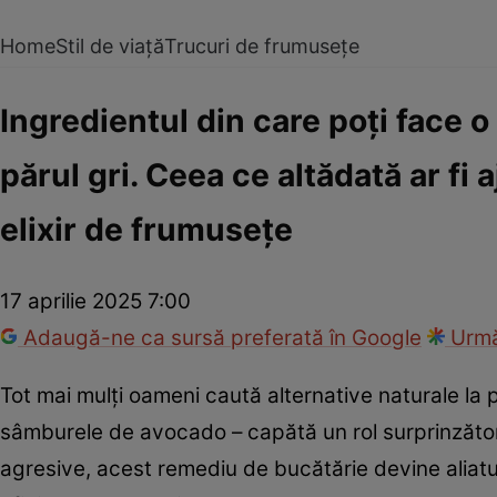
Home
Stil de viață
Trucuri de frumusețe
Ingredientul din care poți face 
părul gri. Ceea ce altădată ar fi
elixir de frumusețe
17 aprilie 2025 7:00
Adaugă-ne ca sursă preferată în Google
Urmă
Tot mai mulți oameni caută alternative naturale la 
sâmburele de avocado – capătă un rol surprinzător:
agresive, acest remediu de bucătărie devine aliatul