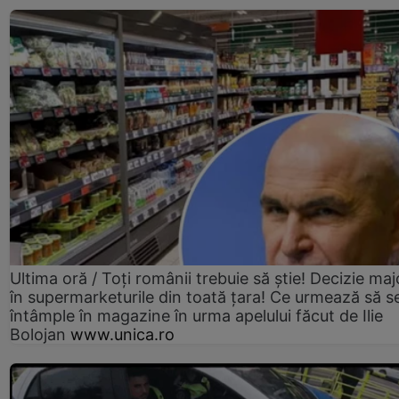
Ultima oră / Toți românii trebuie să știe! Decizie maj
în supermarketurile din toată țara! Ce urmează să s
întâmple în magazine în urma apelului făcut de Ilie
Bolojan
www.unica.ro