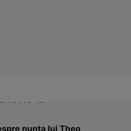
Click! Poftă Bună!
Contact
despre nunta lui Theo