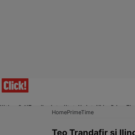
Ultima Oră!
Trending
Actualitate
Vedete
Video
Prime Ti
Home
PrimeTime
Teo Trandafir și Ili