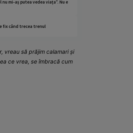
l nu mi-aș putea vedea viața”. Nu e
e fix când trecea trenul
r, vreau să prăjim calamari și
 bea ce vrea, se îmbracă cum