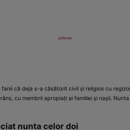
anii că deja s-a căsătorit civil și religios cu regi
âns, cu membrii apropiați ai familiei și nașii. Nunt
eciat nunta celor doi