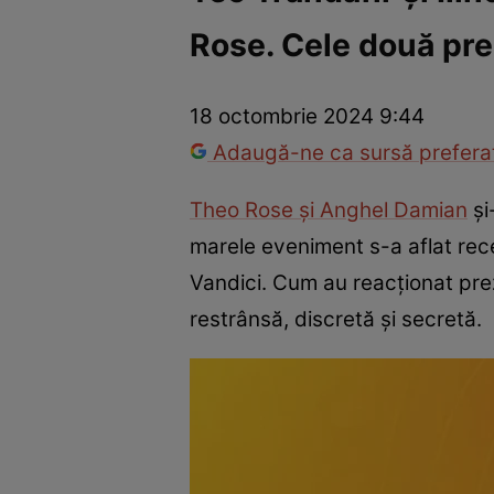
Rose. Cele două pre
America Express
Românii au talent
Survivor România
Che
18 octombrie 2024 9:44
Adaugă-ne ca sursă preferat
Theo Rose și Anghel Damian
și
marele eveniment s-a aflat recen
Vandici. Cum au reacționat preze
restrânsă, discretă și secretă.