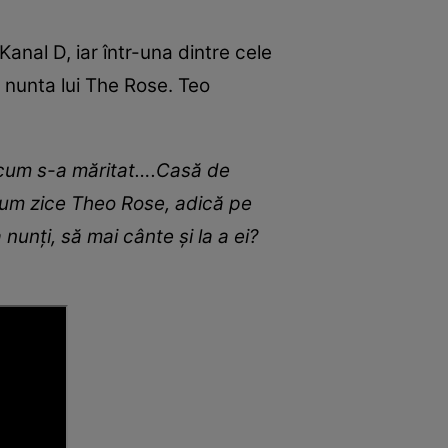
anal D, iar într-una dintre cele
t nunta lui The Rose. Teo
ar cum s-a măritat….Casă de
 cum zice Theo Rose, adică pe
nunți, să mai cânte și la a ei?