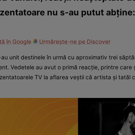
zentatoare nu s-au putut abține: 
fi la cuțite
Eurovison
ă în Google
Urmărește-ne pe Discover
-au unit destinele în urmă cu aproximativ trei săpt
t. Vedetele au avut o primă reacție, printre care și
ntatoarele TV la aflarea veștii că artista și tatăl c