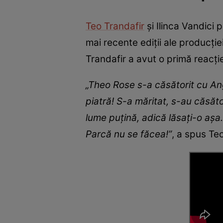
Teo Trandafir
și Ilinca Vandici 
mai recente ediții ale producție
Trandafir a avut o primă reacție
„Theo Rose s-a căsătorit cu Ang
piatră! S-a măritat, s-au căsăt
lume puțină, adică lăsați-o așa.
Parcă nu se făcea!”
, a spus Te