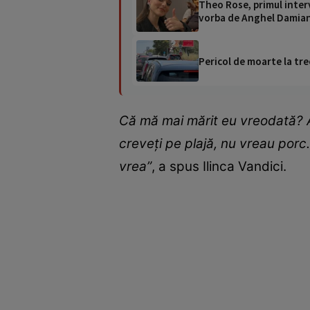
Theo Rose, primul interv
vorba de Anghel Damia
Pericol de moarte la tre
Că mă mai mărit eu vreodată? Așa
creveți pe plajă, nu vreau porc
vrea”
, a spus Ilinca Vandici.