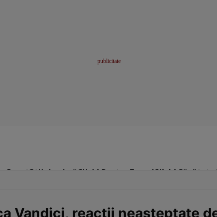
me
Sport
Stil de viață
Click! Pentru Femei
Click! Sănătate
nca Vandici, reacții neașteptate 