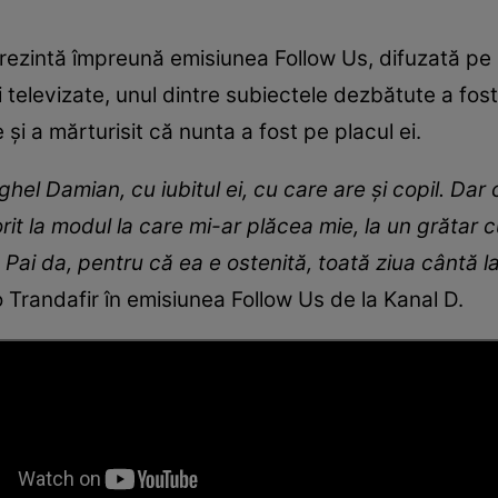
prezintă împreună emisiunea Follow Us, difuzată pe K
i televizate, unul dintre subiectele dezbătute a fos
 și a mărturisit că nunta a fost pe placul ei.
hel Damian, cu iubitul ei, cu care are și copil. D
orit la modul la care mi-ar plăcea mie, la un grătar
 Pai da, pentru că ea e ostenită, toată ziua cântă la 
o Trandafir în emisiunea Follow Us de la Kanal D.