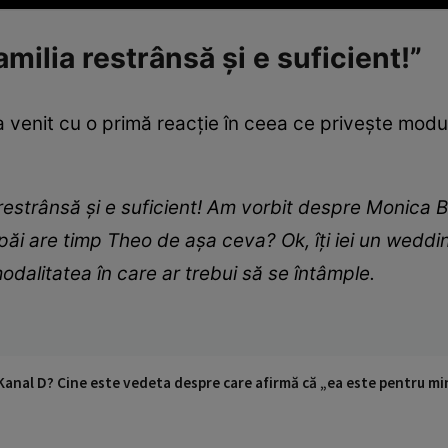
amilia restrânsă și e suficient!”
 a venit cu o primă reacție în ceea ce privește modul
 restrânsă și e suficient! Am vorbit despre Monica B
ăi are timp Theo de așa ceva? Ok, îți iei un weddin
modalitatea în care ar trebui să se întâmple.
Kanal D? Cine este vedeta despre care afirmă că „ea este pentru mi