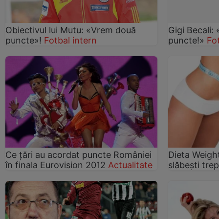
Obiectivul lui Mutu: «Vrem două
Gigi Becali:
puncte»!
Fotbal intern
puncte!»
Fo
Ce ţări au acordat puncte României
Dieta Weight
în finala Eurovision 2012
Actualitate
slăbeşti tre