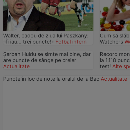
Walter, cadou de ziua lui Paszkany:
Cum să slăb
«Îi iau... trei puncte!»
Fotbal intern
Watchers
We
Şerban Huidu se simte mai bine, dar
Record mond
are puncte de sânge pe creier
la 1.118 pun
Actualitate
test!
Alte sp
Puncte în loc de note la oralul de la Bac
Actualitate