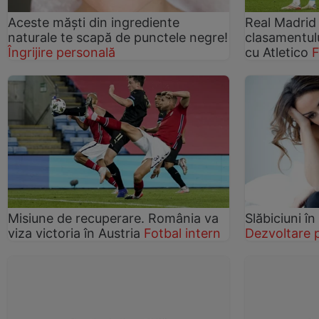
Aceste măști din ingrediente
Real Madrid 
naturale te scapă de punctele negre!
clasamentulu
Îngrijire personală
cu Atletico
F
Misiune de recuperare. România va
Slăbiciuni î
viza victoria în Austria
Fotbal intern
Dezvoltare 