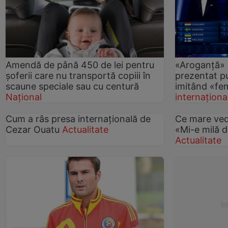
Amendă de până 450 de lei pentru
«Aroganţă» l
şoferii care nu transportă copiii în
prezentat p
scaune speciale sau cu centură
imitând «fe
Național
internaționa
Cum a râs presa internaţională de
Ce mare ved
Cezar Ouatu
Actualitate
«Mi-e milă 
Actualitate