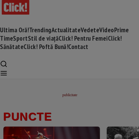
Ultima Oră!
Trending
Actualitate
Vedete
Video
Prime
Time
Sport
Stil de viață
Click! Pentru Femei
Click!
Sănătate
Click! Poftă Bună!
Contact
PUNCTE