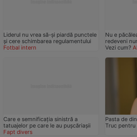
Liderul nu vrea să-şi piardă punctele
Nu e păcăle
şi cere schimbarea regulamentului
redeveni num
Fotbal intern
Vezi cum?
A
Care e semnificația sinistră a
Pasta de din
tatuajelor pe care le au pușcăriașii
Truc pentru 
Fapt divers