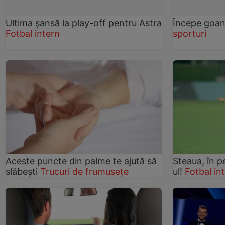
Ultima şansă la play-off pentru Astra
Începe goa
Fotbal intern
sporturi
Aceste puncte din palme te ajută să
Steaua, în p
slăbești
Trucuri de frumusețe
ul!
Fotbal in