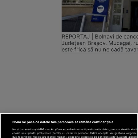
REPORTAJ | Bolnavi de cancer,
Județean Brașov. Mucegai, ru
este frică să nu ne cadă tav
Nouă ne pasă ca datele tale personale să rămână confidențiale
Noi și partenerii noștri
606
stocăm și/sau accesăm informații pe dispozitivul dvs., precum identificatorii
cookie unici pentru prelucrarea datelor cu caracter personal. Puteți accepta sau gestiona alegerile
dvs. făcând clic mai jos sau în orice moment, pe pagina cu politica de confidențialitate. Aceste alegeri