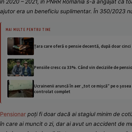
în 2020 – 2021, în PNRR România s-a angajat că toat
ajutor era un beneficiu suplimentar. În 350/2023 
MAI MULTE PENTRU TINE
Țara care oferă o pensie decentă, după doar cinci
Pensiile cresc cu 33%. Când vin deciziile de pensio
Ucrainenii aruncă în aer „tot ce mișcă” pe o șose
controlat complet
Pensionar
poți fi doar dacă ai stagiul minim de cotiz
în care ai muncit o zi, dar ai avut un accident de 