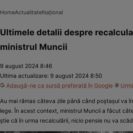
Home
Actualitate
Național
Ultimele detalii despre recalcul
ministrul Muncii
9 august 2024 8:46
Ultima actualizare:
9 august 2024 8:50
Adaugă-ne ca sursă preferată în Google
Urmă
Au mai rămas câteva zile până când poştaşul va în
lege. În acest context, ministrul Muncii a făcut câ
ştie că în urma recalculării, nicio pensie nu va scă