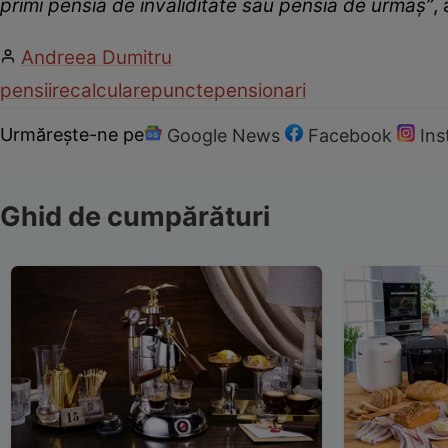
primi pensia de invaliditate sau pensia de urmaș”
,
Andreea Dumitru
pensii
recalculare
puncte
pensionari
Urmărește-ne pe
Google News
Facebook
In
Ghid de cumpărături