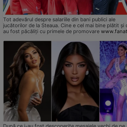
Tot adevărul despre salariile din bani publici ale
jucătorilor de la Steaua. Cine e cel mai bine plătit și
au fost păcăliți cu primele de promovare
www.fanat
După ce i-au fost descoperite mesajele vechi de pe