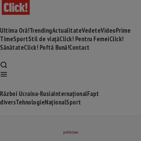
Ultima Oră!
Trending
Actualitate
Vedete
Video
Prime
Time
Sport
Stil de viață
Click! Pentru Femei
Click!
Sănătate
Click! Poftă Bună!
Contact
Război Ucraina-Rusia
Internațional
Fapt
divers
Tehnologie
Național
Sport