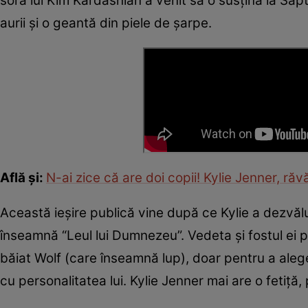
sora lui Kim Kardashian a venit să o susțină la Să
aurii și o geantă din piele de șarpe.
Află și:
N-ai zice că are doi copii! Kylie Jenner, ră
Această ieșire publică vine după ce Kylie a dezvăl
înseamnă “Leul lui Dumnezeu”. Vedeta și fostul ei pa
băiat Wolf (care înseamnă lup), doar pentru a ale
cu personalitatea lui. Kylie Jenner mai are o fetiță, 