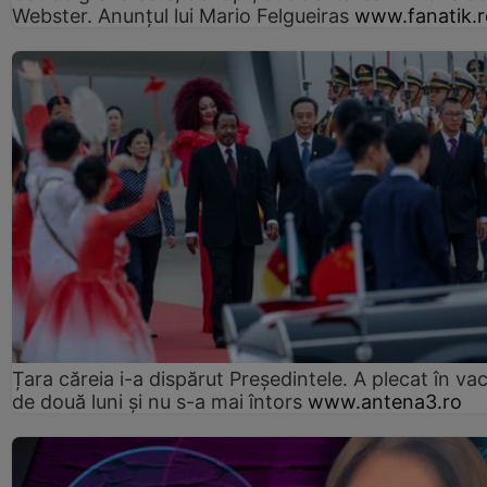
Webster. Anunțul lui Mario Felgueiras
www.fanatik.r
Țara căreia i-a dispărut Președintele. A plecat în va
de două luni și nu s-a mai întors
www.antena3.ro