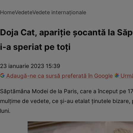
Home
Vedete
Vedete internaționale
Doja Cat, apariție șocantă la Să
i-a speriat pe toți
23 ianuarie 2023 15:39
Adaugă-ne ca sursă preferată în Google
Urmă
Săptămâna Modei de la Paris, care a început pe 17 i
mulțime de vedete, ce și-au etalat ținutele bizare, p
luni.