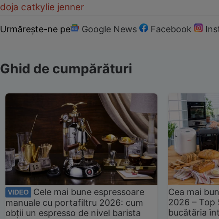
doja cat
kylie jenner
Urmărește-ne pe
Google News
Facebook
In
Ghid de cumpărături
Cele mai bune espressoare
Cea mai bun
VIDEO
2026 – Top 
manuale cu portafiltru 2026: cum
bucătăria înt
obții un espresso de nivel barista