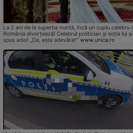
La 2 ani de la superba nuntă, încă un cuplu celebru 
România divorțează! Celebrul politician și soția lui ș
spus adio! „Da, este adevărat”
www.unica.ro