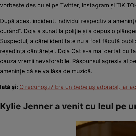
vorbește des cu ei pe Twitter, Instagram și TIK TO
După acest incident, individul respectiv a ameninț
curând”. Doja a sunat la poliție și a depus o plâng
Suspectul, a cărei identitate nu a fost făcută public
reședința cântăreței. Doja Cat s-a mai certat cu fa
cauza vremii nevaforabile. Răspunsul agresiv al p
amenințe că se va lăsa de muzică.
Iată și:
O recunoști? Era un bebeluș adorabil, iar 
Kylie Jenner a venit cu leul pe 