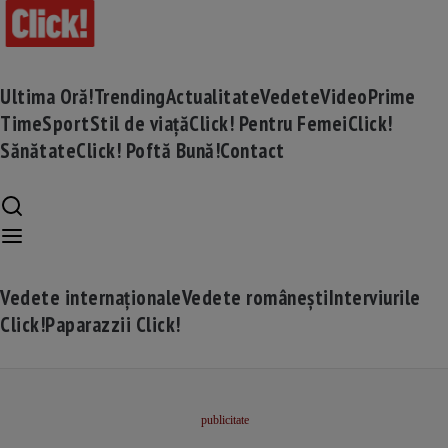
Ultima Oră!
Trending
Actualitate
Vedete
Video
Prime
Time
Sport
Stil de viață
Click! Pentru Femei
Click!
Sănătate
Click! Poftă Bună!
Contact
Vedete internaționale
Vedete românești
Interviurile
Click!
Paparazzii Click!