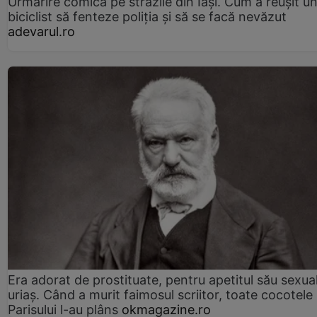
Urmărire comică pe străzile din Iași. Cum a reușit u
biciclist să fenteze poliția și să se facă nevăzut
adevarul.ro
Era adorat de prostituate, pentru apetitul său sexua
uriaș. Când a murit faimosul scriitor, toate cocotele
Parisului l-au plâns
okmagazine.ro