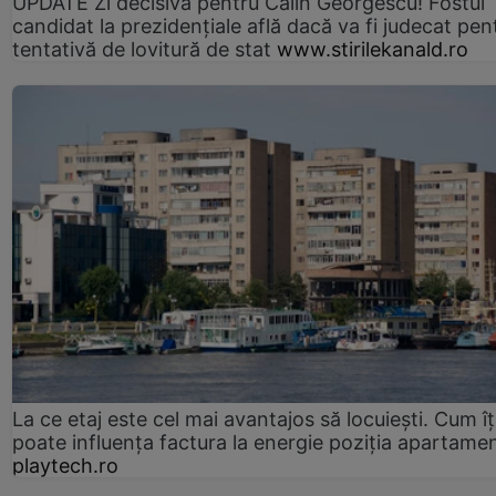
UPDATE Zi decisivă pentru Călin Georgescu! Fostul
candidat la prezidențiale află dacă va fi judecat pen
tentativă de lovitură de stat
www.stirilekanald.ro
La ce etaj este cel mai avantajos să locuiești. Cum îț
poate influența factura la energie poziția apartamen
playtech.ro