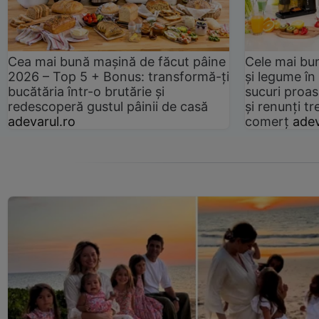
Cea mai bună mașină de făcut pâine
Cele mai bu
2026 – Top 5 + Bonus: transformă-ți
și legume în
bucătăria într-o brutărie și
sucuri proas
redescoperă gustul pâinii de casă
și renunți tr
adevarul.ro
comerț
adev