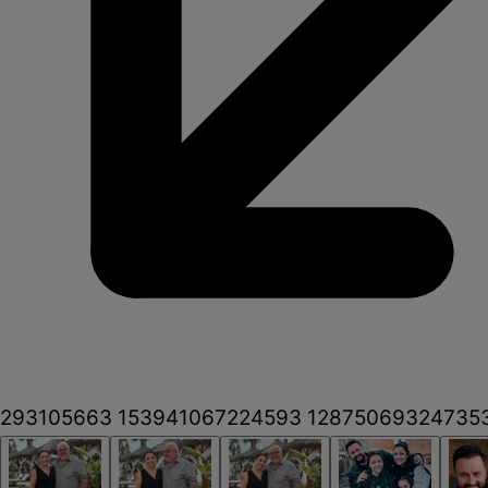
293105663 153941067224593 128750693247353