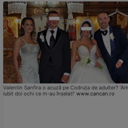
Valentin Sanfira o acuză pe Codruța de adulter? 'A
iubit doi ochi ce m-au înșelat!'
www.cancan.ro