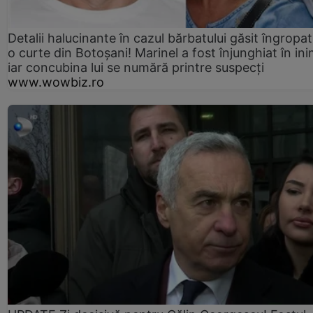
Detalii halucinante în cazul bărbatului găsit îngropat
o curte din Botoșani! Marinel a fost înjunghiat în ini
iar concubina lui se numără printre suspecți
www.wowbiz.ro