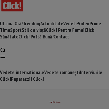
Ultima Oră!
Trending
Actualitate
Vedete
Video
Prime
Time
Sport
Stil de viață
Click! Pentru Femei
Click!
Sănătate
Click! Poftă Bună!
Contact
Vedete internaționale
Vedete românești
Interviurile
Click!
Paparazzii Click!