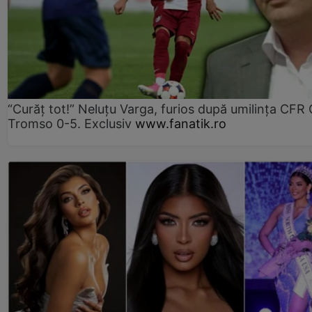
“Curăț tot!” Neluțu Varga, furios după umilința CFR C
Tromso 0-5. Exclusiv
www.fanatik.ro