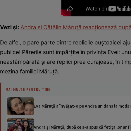
Vezi și:
Andra și Cătălin Măruță reacționează după 
De alfel, o pare parte dintre replicile puștoaicei a
publice! Părerile sunt împărțite în privința Evei: un
neastâmpărată și are replici prea curajoase, în tim
mezina familiei Măruță.
MAI MULTE PENTRU TINE
Eva Măruță a învățat-o pe Andra un dans la modă! C
Andra și Măruță, după ce s-a spus că fetița lor ar f