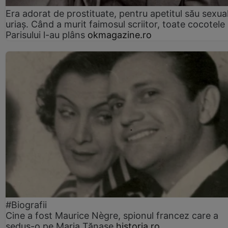
Era adorat de prostituate, pentru apetitul său sexua
uriaș. Când a murit faimosul scriitor, toate cocotele
Parisului l-au plâns
okmagazine.ro
#Biografii
Cine a fost Maurice Nègre, spionul francez care a
sedus-o pe Maria Tănase
historia.ro