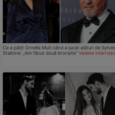
Ce a pățit Ornella Muti când a jucat alături de Sylve
Stallone: „Am făcut două bronșite”
Vedete internați