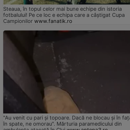
Steaua, în topul celor mai bune echipe din istoria
fotbalului! Pe ce loc e echipa care a câştigat Cupa
Campionilor
www.fanatik.ro
"Au venit cu pari și topoare. Dacă ne blocau şi în faţă
în spate, ne omorau". Mărturia paramedicului din
ambulanţa atacată în Cluj
www.antena3.ro