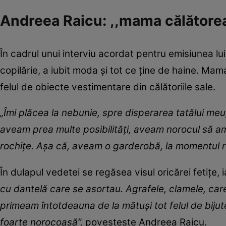
Andreea Raicu: ,,mama călătorea
În cadrul unui interviu acordat pentru emisiunea lu
copilărie, a iubit moda și tot ce ține de haine. Mama
felul de obiecte vestimentare din călătoriile sale.
„Îmi plăcea la nebunie, spre disperarea tatălui me
aveam prea multe posibilități, aveam norocul să a
rochițe. Așa că, aveam o garderobă, la momentul r
În dulapul vedetei se regăsea visul oricărei fetițe, i
cu dantelă care se asortau. Agrafele, clamele, care 
primeam întotdeauna de la mătuși tot felul de bijuter
foarte norocoasă”,
povestește Andreea Raicu.