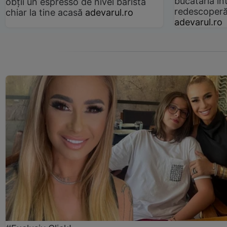
bucătăria înt
obții un espresso de nivel barista
redescoperă 
chiar la tine acasă
adevarul.ro
adevarul.ro