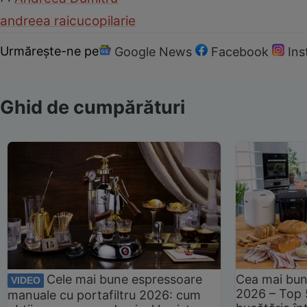
andreea raicu
copilarie
Urmărește-ne pe
Google News
Facebook
In
Ghid de cumpărături
Cele mai bune espressoare
Cea mai bun
VIDEO
2026 – Top 
manuale cu portafiltru 2026: cum