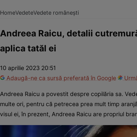
Home
Vedete
Vedete românești
Andreea Raicu, detalii cutremură
aplica tatăl ei
10 aprilie 2023 20:51
Adaugă-ne ca sursă preferată în Google
Urmă
Andreea Raicu a povestit despre copilăria sa. Vedet
multe ori, pentru că petrecea prea mult timp aranjâ
visul ei, în prezent, Andreea Raicu are propriul br