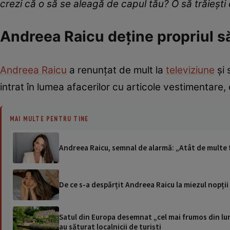
crezi că o să se aleagă de capul tău? O să trăiești d
Andreea Raicu deține propriul s
Andreea Raicu
a renunțat de mult la
televiziune
și 
intrat în lumea afacerilor cu articole vestimentare,
MAI MULTE PENTRU TINE
Andreea Raicu, semnal de alarmă: „Atât de multe fem
De ce s-a despărțit Andreea Raicu la miezul nopții 
Satul din Europa desemnat „cel mai frumos din lum
au săturat localnicii de turiști