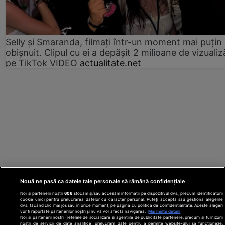
Selly și Smaranda, filmați într-un moment mai puțin
obișnuit. Clipul cu ei a depășit 2 milioane de vizualiz
pe TikTok VIDEO
actualitate.net
Nouă ne pasă ca datele tale personale să rămână confidențiale
Noi și partenerii noștri
606
stocăm și/sau accesăm informații pe dispozitivul dvs., precum identificatorii
cookie unici pentru prelucrarea datelor cu caracter personal. Puteți accepta sau gestiona alegerile
dvs. făcând clic mai jos sau în orice moment, pe pagina cu politica de confidențialitate. Aceste alegeri
vor fi raportate partenerilor noștri și nu vă vor afecta navigarea.
Mai multe detalii
Noi si partenerii nostri (retelele de socializare si agentiile de publicitate partenere, precum si furnizorii
nostri de servicii de date analitice) prelucram date pentru a permite website-ului sa functioneze,