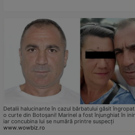
Detalii halucinante în cazul bărbatului găsit îngropat
o curte din Botoșani! Marinel a fost înjunghiat în ini
iar concubina lui se numără printre suspecți
www.wowbiz.ro