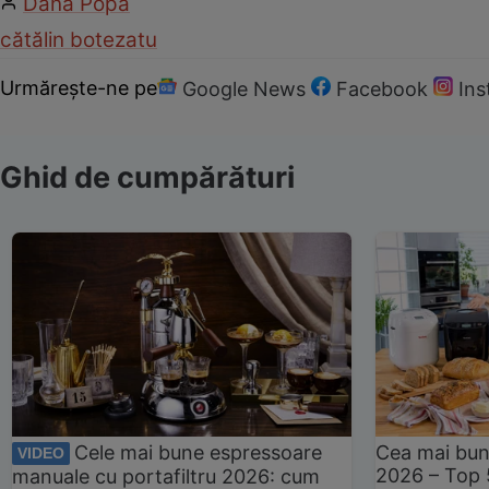
Dana Popa
cătălin botezatu
Urmărește-ne pe
Google News
Facebook
In
Ghid de cumpărături
Cele mai bune espressoare
Cea mai bun
VIDEO
2026 – Top 
manuale cu portafiltru 2026: cum