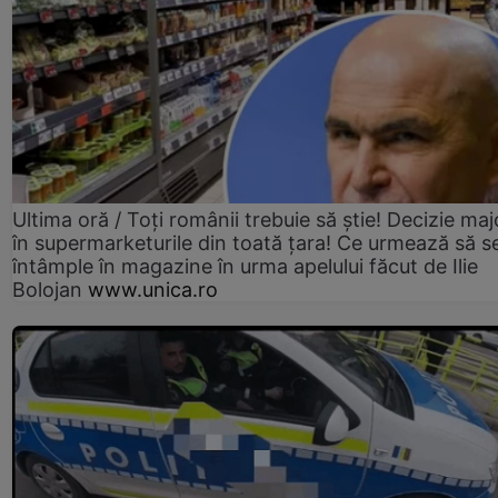
Ultima oră / Toți românii trebuie să știe! Decizie maj
în supermarketurile din toată țara! Ce urmează să s
întâmple în magazine în urma apelului făcut de Ilie
Bolojan
www.unica.ro