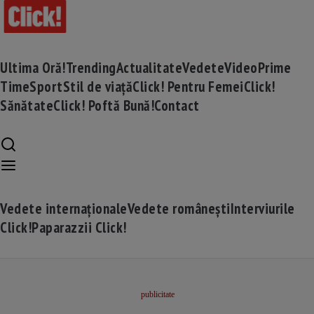
Ultima Oră!
Trending
Actualitate
Vedete
Video
Prime
Time
Sport
Stil de viață
Click! Pentru Femei
Click!
Sănătate
Click! Poftă Bună!
Contact
Vedete internaționale
Vedete românești
Interviurile
Click!
Paparazzii Click!