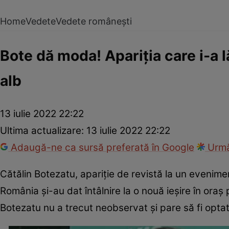
Home
Vedete
Vedete românești
Bote dă moda! Apariția care i-a 
alb
13 iulie 2022 22:22
Ultima actualizare:
13 iulie 2022 22:22
Adaugă-ne ca sursă preferată în Google
Urmă
Cătălin Botezatu, apariție de revistă la un evenimen
România și-au dat întâlnire la o nouă ieșire în ora
Botezatu nu a trecut neobservat și pare să fi opta