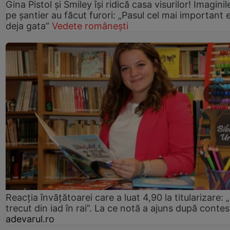
Gina Pistol și Smiley își ridică casa visurilor! Imaginil
pe șantier au făcut furori: „Pasul cel mai important 
deja gata”
Vedete românești
Reacția învățătoarei care a luat 4,90 la titularizare:
trecut din iad în rai”. La ce notă a ajuns după contes
adevarul.ro