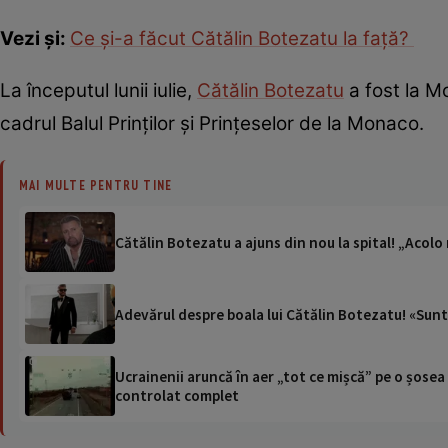
Vezi și:
Ce și-a făcut Cătălin Botezatu la față?
La începutul lunii iulie,
Cătălin Botezatu
a fost la M
cadrul Balul Prinților și Prințeselor de la Monaco.
MAI MULTE PENTRU TINE
Cătălin Botezatu a ajuns din nou la spital! „Acolo
Adevărul despre boala lui Cătălin Botezatu! «Sunt 
Ucrainenii aruncă în aer „tot ce mișcă” pe o șose
controlat complet