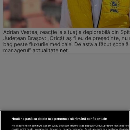
Adrian Veștea, reacție la situația deplorabilă din Spit
Județean Brașov: „Oricât aș fi eu de președinte, nu
bag peste fluxurile medicale. De asta a făcut școală
managerul”
actualitate.net
Nouă ne pasă ca datele tale personale să rămână confidențiale
Noi și partenerii noștri
606
stocăm și/sau accesăm informații pe dispozitivul dvs., precum identificatorii
cookie unici pentru prelucrarea datelor cu caracter personal. Puteți accepta sau gestiona alegerile