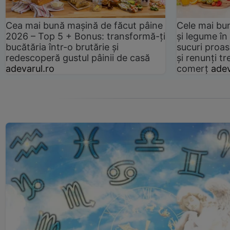
Cea mai bună mașină de făcut pâine
Cele mai bu
2026 – Top 5 + Bonus: transformă-ți
și legume în
bucătăria într-o brutărie și
sucuri proas
redescoperă gustul pâinii de casă
și renunți tr
adevarul.ro
comerț
adev