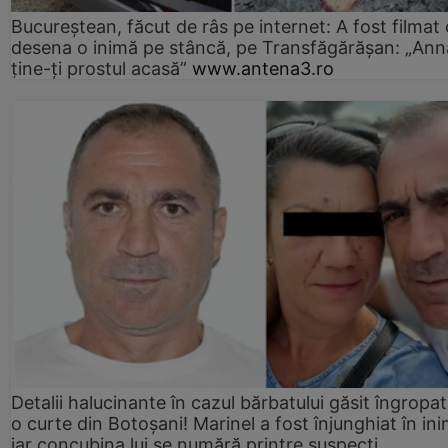
Bucureștean, făcut de râs pe internet: A fost filmat
desena o inimă pe stâncă, pe Transfăgărășan: „Ann
ține-ți prostul acasă”
www.antena3.ro
Detalii halucinante în cazul bărbatului găsit îngropat
o curte din Botoșani! Marinel a fost înjunghiat în ini
iar concubina lui se numără printre suspecți