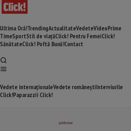
Ultima Oră!
Trending
Actualitate
Vedete
Video
Prime
Time
Sport
Stil de viață
Click! Pentru Femei
Click!
Sănătate
Click! Poftă Bună!
Contact
Vedete internaționale
Vedete românești
Interviurile
Click!
Paparazzii Click!