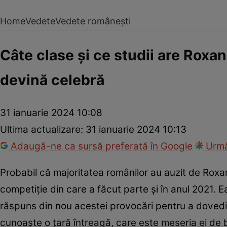
Home
Vedete
Vedete românești
Câte clase și ce studii are Roxa
devină celebră
31 ianuarie 2024 10:08
Ultima actualizare:
31 ianuarie 2024 10:13
Adaugă-ne ca sursă preferată în Google
Urmă
Probabil că majoritatea românilor au auzit de Rox
competiție din care a făcut parte și în anul 2021. E
răspuns din nou acestei provocări pentru a dovedi c
cunoaște o țară întreagă, care este meseria ei de 