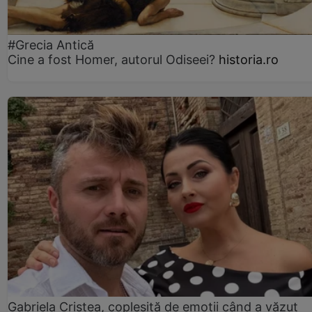
#Grecia Antică
Cine a fost Homer, autorul Odiseei?
historia.ro
Gabriela Cristea, copleșită de emoții când a văzut