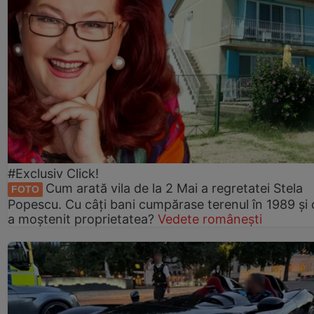
#Exclusiv Click!
Cum arată vila de la 2 Mai a regretatei Stela
FOTO
Popescu. Cu câți bani cumpărase terenul în 1989 și 
a moștenit proprietatea?
Vedete românești