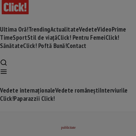
Ultima Oră!
Trending
Actualitate
Vedete
Video
Prime
Time
Sport
Stil de viață
Click! Pentru Femei
Click!
Sănătate
Click! Poftă Bună!
Contact
Vedete internaționale
Vedete românești
Interviurile
Click!
Paparazzii Click!