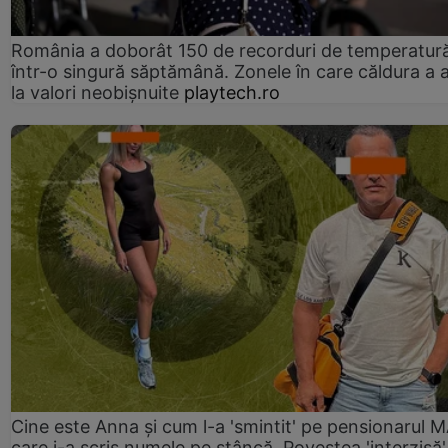
România a doborât 150 de recorduri de temperatur
într-o singură săptămână. Zonele în care căldura a 
la valori neobișnuite
playtech.ro
Cine este Anna și cum l-a 'smintit' pe pensionarul
care i-a scris numele pe stâncă. Povestea 'interzisă'