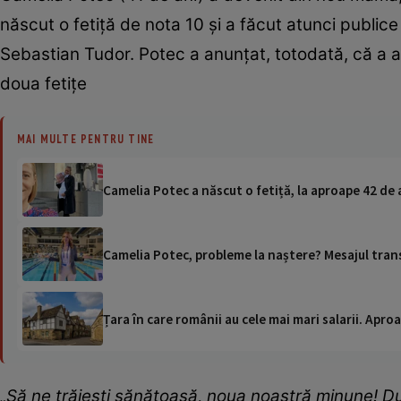
născut o fetiță de nota 10 și a făcut atunci publice
Sebastian Tudor. Potec a anunțat, totodată, că a
doua fetițe
MAI MULTE PENTRU TINE
Camelia Potec a născut o fetiță, la aproape 42 de 
Camelia Potec, probleme la naștere? Mesajul tran
Țara în care românii au cele mai mari salarii. Apr
„Să ne trăiești sănătoasă, noua noastră minune!