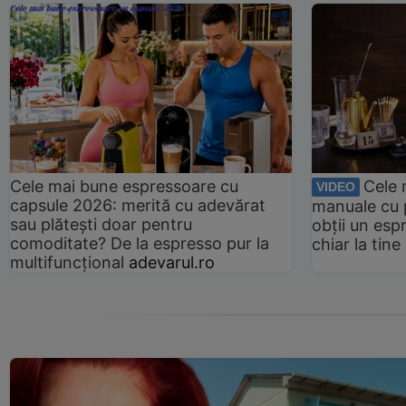
Cele mai bune espressoare cu
Cele 
VIDEO
capsule 2026: merită cu adevărat
manuale cu 
sau plătești doar pentru
obții un esp
comoditate? De la espresso pur la
chiar la tin
multifuncțional
adevarul.ro