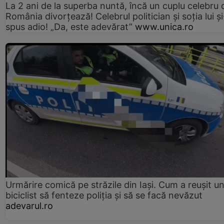
La 2 ani de la superba nuntă, încă un cuplu celebru 
România divorțează! Celebrul politician și soția lui ș
spus adio! „Da, este adevărat”
www.unica.ro
Urmărire comică pe străzile din Iași. Cum a reușit u
biciclist să fenteze poliția și să se facă nevăzut
adevarul.ro