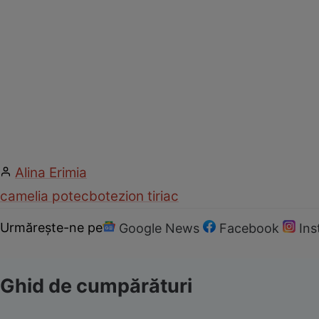
Alina Erimia
camelia potec
botez
ion tiriac
Urmărește-ne pe
Google News
Facebook
In
Ghid de cumpărături