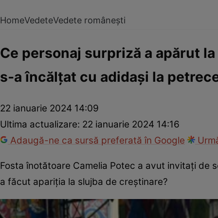
Home
Vedete
Vedete românești
Ce personaj surpriză a apărut la
s-a încălțat cu adidași la petrec
22 ianuarie 2024 14:09
Ultima actualizare:
22 ianuarie 2024 14:16
Adaugă-ne ca sursă preferată în Google
Urmă
Fosta înotătoare Camelia Potec a avut invitați de so
a făcut apariția la slujba de creștinare?