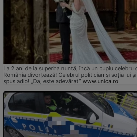
La 2 ani de la superba nuntă, încă un cuplu celebru 
România divorțează! Celebrul politician și soția lui ș
spus adio! „Da, este adevărat”
www.unica.ro