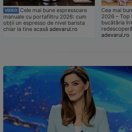
Cele mai bune espressoare
Cea mai bun
VIDEO
2026 – Top 
manuale cu portafiltru 2026: cum
bucătăria înt
obții un espresso de nivel barista
redescoperă 
chiar la tine acasă
adevarul.ro
adevarul.ro