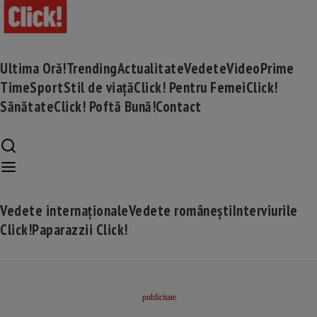
Ultima Oră!
Trending
Actualitate
Vedete
Video
Prime
Time
Sport
Stil de viață
Click! Pentru Femei
Click!
Sănătate
Click! Poftă Bună!
Contact
Vedete internaționale
Vedete românești
Interviurile
Click!
Paparazzii Click!