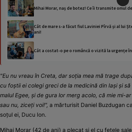
Mihai Morar, naș de botez! Ce îi transmite omul de
Cât de mare s-a făcut fiul Laviniei Pîrvă și al lui 
ani!
Cât a costat-o pe o româncă o vizită la urgențe în
"E
u nu vreau în Creta, dar soția mea mă trage dup
cu foștii ei colegi greci de la medicină din Iași și
malul Egee, și de gura lor merg acolo, că mie mi-a
sau nu, ziceți voi!",
a mărturisit Daniel Buzdugan car
soțul ei, Ducu Ion.
Mihai Morar (42 de ani) a plecat și el cu fetele sale