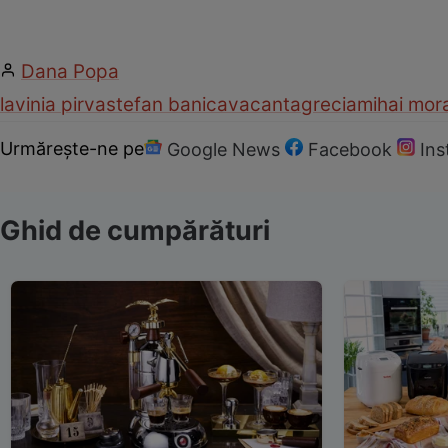
Dana Popa
lavinia pirva
stefan banica
vacanta
grecia
mihai mor
Urmărește-ne pe
Google News
Facebook
In
Ghid de cumpărături