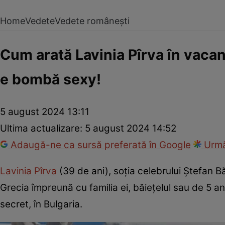
Home
Vedete
Vedete românești
Cum arată Lavinia Pîrva în vacan
e bombă sexy!
5 august 2024 13:11
Ultima actualizare:
5 august 2024 14:52
Adaugă-ne ca sursă preferată în Google
Urmă
Lavinia Pîrva
(39 de ani), soția celebrului Ștefan Bă
Grecia împreună cu familia ei, băiețelul sau de 5 ani
secret, în Bulgaria.