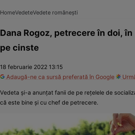
Home
Vedete
Vedete românești
Dana Rogoz, petrecere în doi, în i
pe cinste
18 februarie 2022 13:15
Adaugă-ne ca sursă preferată în Google
Urmă
Vedeta și-a anunțat fanii de pe rețelele de socializ
că este bine și cu chef de petrecere.