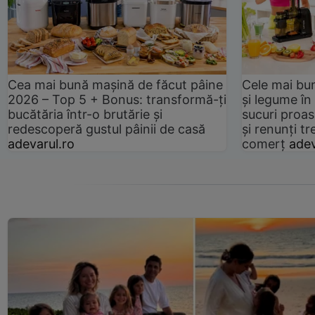
Cea mai bună mașină de făcut pâine
Cele mai bu
2026 – Top 5 + Bonus: transformă-ți
și legume în
bucătăria într-o brutărie și
sucuri proas
redescoperă gustul pâinii de casă
și renunți tr
adevarul.ro
comerț
adev