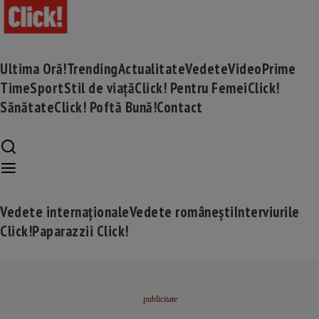
Ultima Oră!
Trending
Actualitate
Vedete
Video
Prime
Time
Sport
Stil de viață
Click! Pentru Femei
Click!
Sănătate
Click! Poftă Bună!
Contact
Vedete internaționale
Vedete românești
Interviurile
Click!
Paparazzii Click!