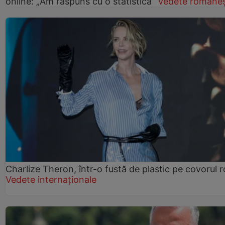
online: „Am răspuns cu o statistică”
Vedete româneș
Charlize Theron, într-o fustă de plastic pe covorul 
Vedete internaționale