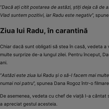
‘’
Dacă ați citit postarea de astăzi, știți deja că de 
Vlad suntem pozitivi, iar Radu este negativ
’’, spun
Ziua lui Radu, în carantină
Chiar dacă sunt obligati să stea în casă, vedeta a vr
multe surprize de-a lungul zilei. Pentru început, Da
ani.
‘’
Astăzi este ziua lui Radu și o să-I facem mai mul
numai noi patru
’’, spunea Dana Rogoz într-o filmar
De asemenea, vedeta cu chef de viață I-a cântat soțul
a apreciat gestul acesteia.