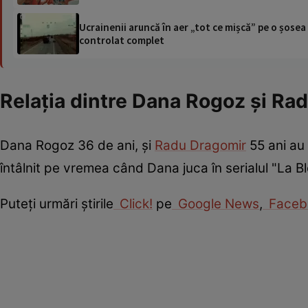
Ucrainenii aruncă în aer „tot ce mișcă” pe o șose
controlat complet
Relația dintre Dana Rogoz și Ra
Dana Rogoz 36 de ani, și
Radu Dragomir
55 ani au 
întâlnit pe vremea când Dana juca în serialul "La B
Puteţi urmări ştirile
Click!
pe
Google News
,
Faceb