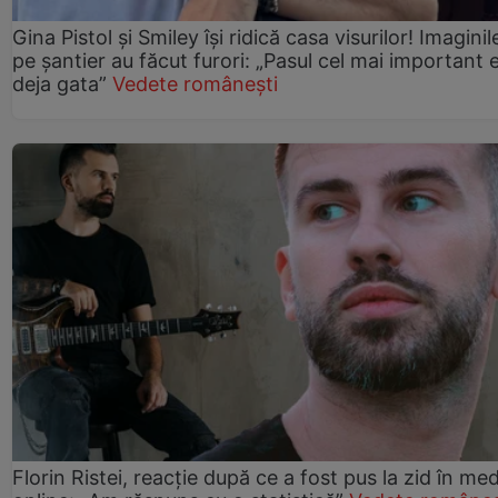
Gina Pistol și Smiley își ridică casa visurilor! Imaginil
pe șantier au făcut furori: „Pasul cel mai important 
deja gata”
Vedete românești
Florin Ristei, reacție după ce a fost pus la zid în med