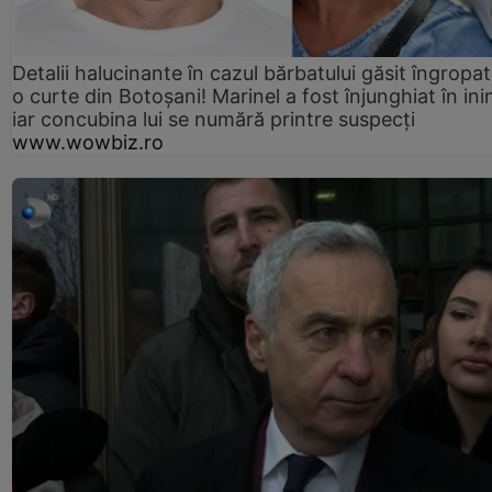
Detalii halucinante în cazul bărbatului găsit îngropat
o curte din Botoșani! Marinel a fost înjunghiat în ini
iar concubina lui se numără printre suspecți
www.wowbiz.ro