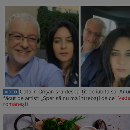
Cătălin Crișan s-a despărțit de iubita sa. Anu
VIDEO
făcut de artist: „Sper să nu mă întrebați de ce”
Vede
românești