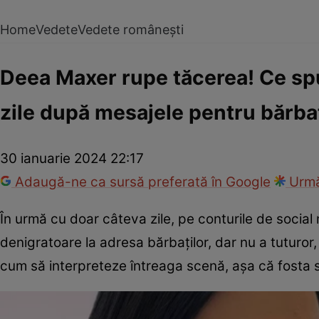
Home
Vedete
Vedete românești
Deea Maxer rupe tăcerea! Ce spu
zile după mesajele pentru bărbați
30 ianuarie 2024 22:17
Adaugă-ne ca sursă preferată în Google
Urmă
În urmă cu doar câteva zile, pe conturile de social
denigratoare la adresa bărbaților, dar nu a tuturor, ci
cum să interpreteze întreaga scenă, așa că fosta so