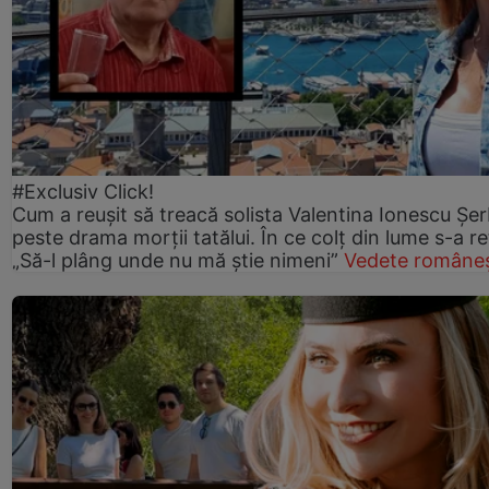
#Exclusiv Click!
Cum a reușit să treacă solista Valentina Ionescu Șe
peste drama morții tatălui. În ce colț din lume s-a re
„Să-l plâng unde nu mă știe nimeni”
Vedete româneș