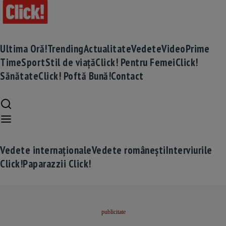
Ultima Oră!
Trending
Actualitate
Vedete
Video
Prime
Time
Sport
Stil de viață
Click! Pentru Femei
Click!
Sănătate
Click! Poftă Bună!
Contact
Vedete internaționale
Vedete românești
Interviurile
Click!
Paparazzii Click!