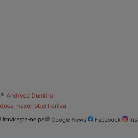
Andreea Dumitru
deea maxer
robert drilea
Urmărește-ne pe
Google News
Facebook
In