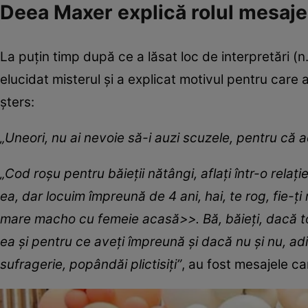
Deea Maxer explică rolul mesaje
La puțin timp după ce a lăsat loc de interpretări (n
elucidat misterul și a explicat motivul pentru care 
șters:
„Uneori, nu ai nevoie să-i auzi scuzele, pentru că a
„Cod roșu pentru băieții nătângi, aflați într-o rela
ea, dar locuim împreună de 4 ani, hai, te rog, fie-ți 
mare macho cu femeie acasă>>. Bă, băieți, dacă tot
ea și pentru ce aveți împreună și dacă nu și nu, adi
sufragerie, popândăi plictisiți”
, au fost mesajele ca