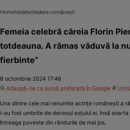
Home
Vedete
Vedete românești
Femeia celebră căreia Florin Pie
totdeauna. A rămas văduvă la nu
fierbinte”
8 octombrie 2024 17:48
Adaugă-ne ca sursă preferată în Google
Urmă
Una dintre cele mai renumite actrițe românești a r
i-au fost umbrite de decesul soțului ei, însă soarta
întreaga poveste din rândurile de mai jos.