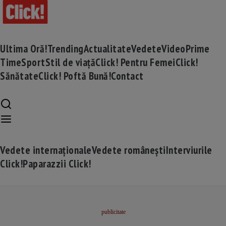
Ultima Oră!
Trending
Actualitate
Vedete
Video
Prime
Time
Sport
Stil de viață
Click! Pentru Femei
Click!
Sănătate
Click! Poftă Bună!
Contact
Vedete internaționale
Vedete românești
Interviurile
Click!
Paparazzii Click!