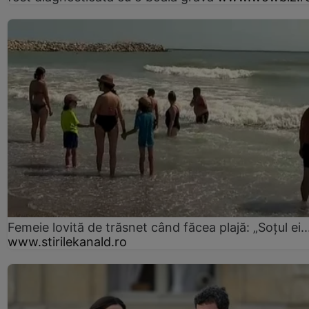
Femeie lovită de trăsnet când făcea plajă: „Soțul ei..
www.stirilekanald.ro