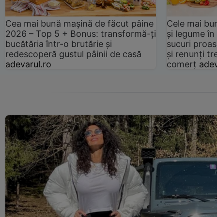
Cea mai bună mașină de făcut pâine
Cele mai bu
2026 – Top 5 + Bonus: transformă-ți
și legume în
bucătăria într-o brutărie și
sucuri proas
redescoperă gustul pâinii de casă
și renunți tr
adevarul.ro
comerț
adev