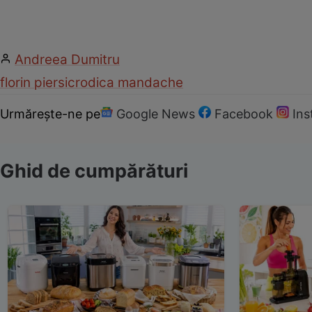
Andreea Dumitru
florin piersic
rodica mandache
Urmărește-ne pe
Google News
Facebook
In
Ghid de cumpărături