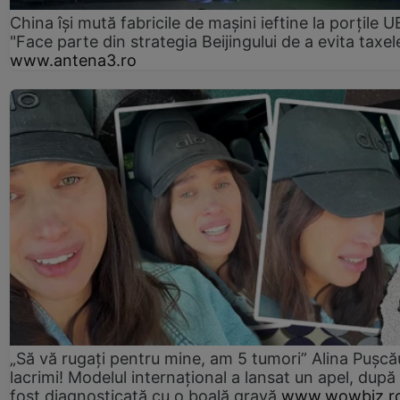
China își mută fabricile de mașini ieftine la porțile U
"Face parte din strategia Beijingului de a evita taxel
www.antena3.ro
„Să vă rugați pentru mine, am 5 tumori” Alina Pușcău
lacrimi! Modelul internațional a lansat un apel, după
fost diagnosticată cu o boală gravă
www.wowbiz.r