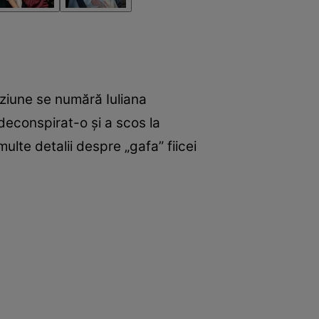
iziune se numără Iuliana
deconspirat-o și a scos la
multe detalii despre „gafa” fiicei