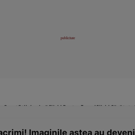
me
Sport
Stil de viață
Click! Pentru Femei
Click! Sănătate
lacrimi! Imaginile astea au devenit