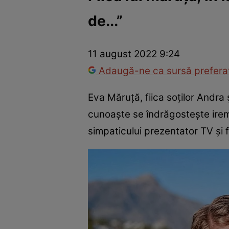
de...”
Vedete internaționale
Vedete românești
Interviurile Cli
11 august 2022 9:24
Adaugă-ne ca sursă preferat
Eva Măruță, fiica soților Andra
cunoaște se îndrăgostește ireme
simpaticului prezentator TV și f