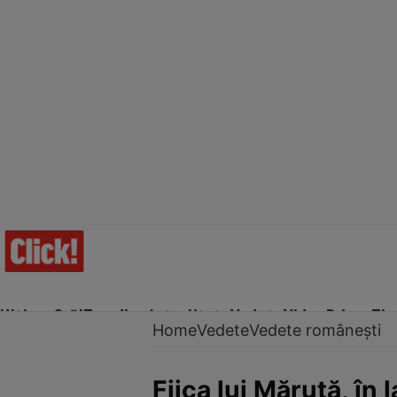
Ultima Oră!
Trending
Actualitate
Vedete
Video
Prime Ti
Home
Vedete
Vedete românești
Fiica lui Măruță, în 