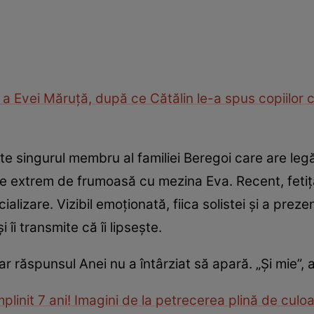
a Evei Măruţă, după ce Cătălin le-a spus copiilor c
ste singurul membru al familiei Beregoi care are legă
ație extrem de frumoasă cu mezina Eva. Recent, feti
ializare. Vizibil emoționată, fiica solistei și a prez
 îi transmite că îi lipsește.
 iar răspunsul Anei nu a întârziat să apară. „Și mie”, 
plinit 7 ani! Imagini de la petrecerea plină de culo