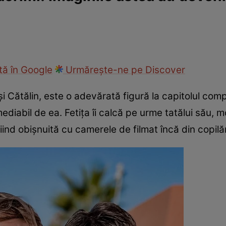
ck!
Paparazzii Click!
ă în Google
Urmărește-ne pe Discover
 și Cătălin, este o adevărată figură la capitolul co
diabil de ea. Fetița îi calcă pe urme tatălui său, m
iind obișnuită cu camerele de filmat încă din copilăr