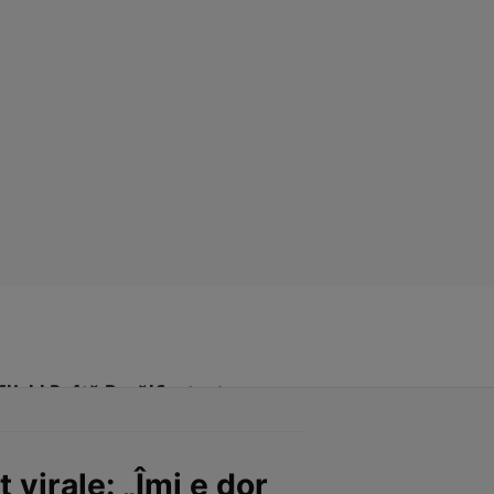
Click! Poftă Bună!
Contact
 virale: „Îmi e dor