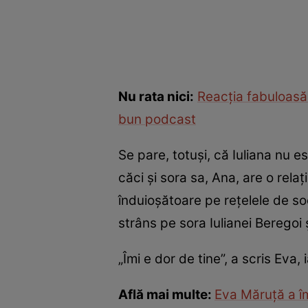
Nu rata nici:
Reacţia fabuloasă 
bun podcast
Se pare, totuși, că Iuliana nu e
căci și sora sa, Ana, are o rel
înduioșătoare pe rețelele de soc
strâns pe sora Iulianei Beregoi și
„Îmi e dor de tine”, a scris Eva,
Află mai multe:
Eva Măruță a îm