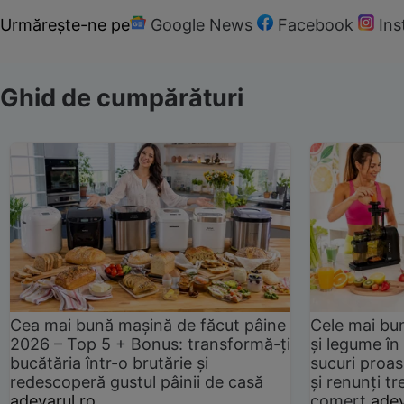
Urmărește-ne pe
Google News
Facebook
In
Ghid de cumpărături
Cea mai bună mașină de făcut pâine
Cele mai bu
2026 – Top 5 + Bonus: transformă-ți
și legume în
bucătăria într-o brutărie și
sucuri proas
redescoperă gustul pâinii de casă
și renunți tr
adevarul.ro
comerț
adev