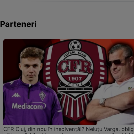
Parteneri
CFR Cluj, din nou în insolvență!? Neluțu Varga, oblig