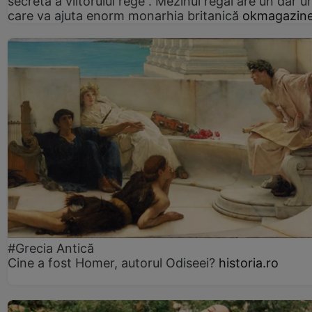
secretă a viitorului rege”. Mezinul regal are un dar un
care va ajuta enorm monarhia britanică
okmagazine
#Grecia Antică
Cine a fost Homer, autorul Odiseei?
historia.ro