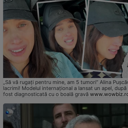
„Să vă rugați pentru mine, am 5 tumori” Alina Pușcău
lacrimi! Modelul internațional a lansat un apel, după
fost diagnosticată cu o boală gravă
www.wowbiz.r