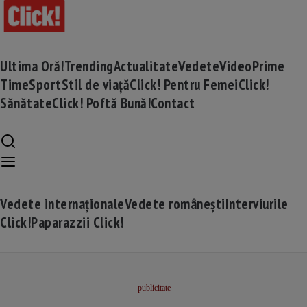
Ultima Oră!
Trending
Actualitate
Vedete
Video
Prime
Time
Sport
Stil de viață
Click! Pentru Femei
Click!
Sănătate
Click! Poftă Bună!
Contact
Vedete internaționale
Vedete românești
Interviurile
Click!
Paparazzii Click!