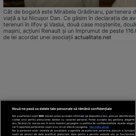
Cât de bogată este Mirabela Grădinaru, partenera 
viață a lui Nicușor Dan. Ce găsim în declarația de av
terenuri în Ilfov și Vaslui, două case moștenite, două
mașini, acțiuni Renault și un împrumut de peste 116
de lei acordat unei asociații
actualitate.net
Nouă ne pasă ca datele tale personale să rămână confidențiale
Noi și partenerii noștri
606
stocăm și/sau accesăm informații pe dispozitivul dvs., precum identificatorii
cookie unici pentru prelucrarea datelor cu caracter personal. Puteți accepta sau gestiona alegerile
dvs. făcând clic mai jos sau în orice moment, pe pagina cu politica de confidențialitate. Aceste alegeri
vor fi raportate partenerilor noștri și nu vă vor afecta navigarea.
Mai multe detalii
Noi si partenerii nostri (retelele de socializare si agentiile de publicitate partenere, precum si furnizorii
nostri de servicii de date analitice) prelucram date pentru a permite website-ului sa functioneze,