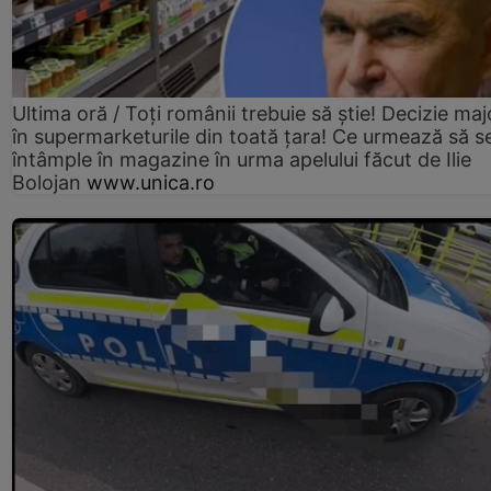
Ultima oră / Toți românii trebuie să știe! Decizie maj
în supermarketurile din toată țara! Ce urmează să s
întâmple în magazine în urma apelului făcut de Ilie
Bolojan
www.unica.ro