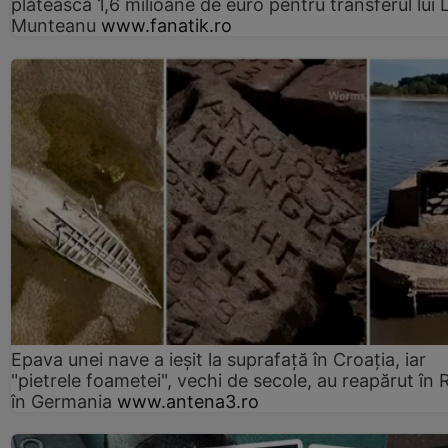
plătească 1,6 milioane de euro pentru transferul lui 
Munteanu
www.fanatik.ro
Epava unei nave a ieșit la suprafață în Croația, iar
"pietrele foametei", vechi de secole, au reapărut în R
în Germania
www.antena3.ro