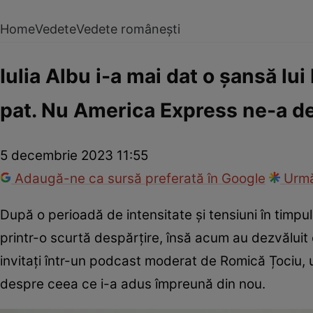
Home
Vedete
Vedete românești
Iulia Albu i-a mai dat o șansă lu
pat. Nu America Express ne-a des
5 decembrie 2023 11:55
Adaugă-ne ca sursă preferată în Google
Urmă
După o perioadă de intensitate și tensiuni în timpu
printr-o scurtă despărțire, însă acum au dezvăluit că
invitați într-un podcast moderat de Romică Țociu,
despre ceea ce i-a adus împreună din nou.