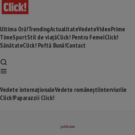
Ultima Oră!
Trending
Actualitate
Vedete
Video
Prime
Time
Sport
Stil de viață
Click! Pentru Femei
Click!
Sănătate
Click! Poftă Bună!
Contact
Vedete internaționale
Vedete românești
Interviurile
Click!
Paparazzii Click!