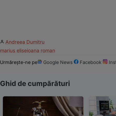
Andreea Dumitru
marius elisei
oana roman
Urmărește-ne pe
Google News
Facebook
In
Ghid de cumpărături