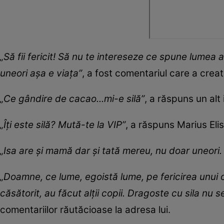
„Să fii fericit! Să nu te intereseze ce spune lumea 
uneori așa e viața”
, a fost comentariul care a crea
„Ce gândire de cacao...mi-e silă”
, a răspuns un alt 
„Îți este silă? Mută-te la VIP”
, a răspuns Marius Elis
„Isa are și mamă dar și tată mereu, nu doar uneori.
„Doamne, ce lume, egoistă lume, pe fericirea unui om
căsătorit, au făcut alții copii. Dragoste cu sila nu s
comentariilor răutăcioase la adresa lui.