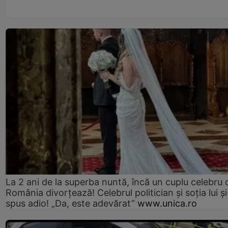
La 2 ani de la superba nuntă, încă un cuplu celebru 
România divorțează! Celebrul politician și soția lui ș
spus adio! „Da, este adevărat”
www.unica.ro