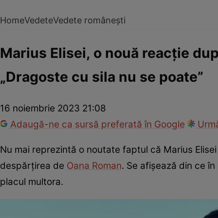
Home
Vedete
Vedete românești
Marius Elisei, o nouă reacție d
„Dragoste cu sila nu se poate”
16 noiembrie 2023 21:08
Adaugă-ne ca sursă preferată în Google
Urmă
Nu mai reprezintă o noutate faptul că Marius Elisei
despărțirea de
Oana Roman
. Se afișează din ce în
placul multora.