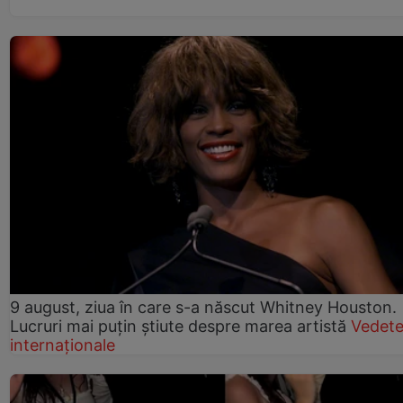
9 august, ziua în care s-a născut Whitney Houston.
Lucruri mai puțin știute despre marea artistă
Vedet
internaționale