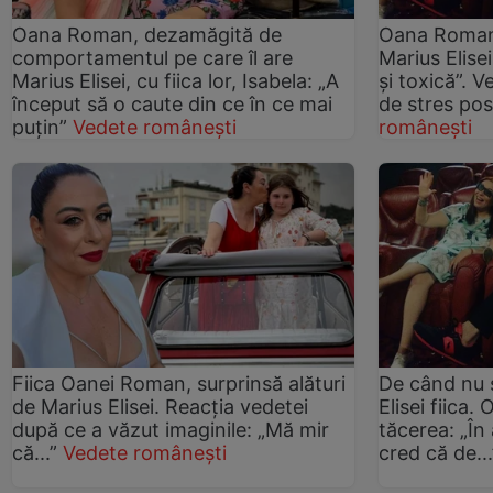
Oana Roman, dezamăgită de
Oana Roman,
comportamentul pe care îl are
Marius Elise
Marius Elisei, cu fiica lor, Isabela: „A
și toxică”. 
început să o caute din ce în ce mai
de stres po
puțin”
Vedete românești
românești
Fiica Oanei Roman, surprinsă alături
De când nu 
de Marius Elisei. Reacția vedetei
Elisei fiica
după ce a văzut imaginile: „Mă mir
tăcerea: „În
că...”
Vedete românești
cred că de...