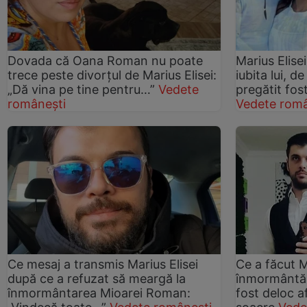
Dovada că Oana Roman nu poate
Marius Elisei
trece peste divorțul de Marius Elisei:
iubita lui, d
„Dă vina pe tine pentru…”
Vedete
pregătit fos
românești
Vedete româ
Ce mesaj a transmis Marius Elisei
Ce a făcut Ma
după ce a refuzat să meargă la
înmormântăr
înmormântarea Mioarei Roman:
fost deloc a