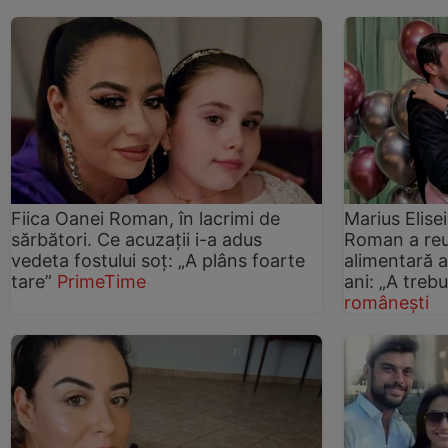
Fiica Oanei Roman, în lacrimi de
Marius Elisei
sărbători. Ce acuzații i-a adus
Roman a reu
vedeta fostului soț: „A plâns foarte
alimentară a 
tare”
PrimeTime
ani: „A trebui
românești