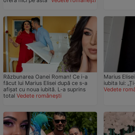
oferă nici pe asta”
Vedete românești
Răzbunarea Oanei Roman! Ce i-a
Marius Elise
făcut lui Marius Elisei după ce s-a
iubita lui: „Ț
afișat cu noua iubită. L-a suprins
Vedete româ
total
Vedete românești