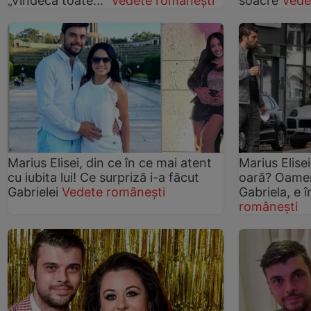
„Vindecă toate...”
Vedete românești
soacre
Vede
Marius Elisei, din ce în ce mai atent
Marius Elise
cu iubita lui! Ce surpriză i-a făcut
oară? Oameni
Gabrielei
Vedete românești
Gabriela, e 
românești