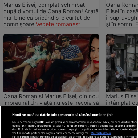
Marius Elisei, complet schimbat
Oana Roman 
după divorțul de Oana Roman! Arată
Elisei în ca
mai bine ca oricând și e curtat de
îl supravegh
domnișoare
Vedete românești
și în somn.
Oana Roman și Marius Elisei, din nou
Marius Elisei
împreună! „În viață nu este nevoie să
întâmplat cu
dai explicații...”
Vedete românești
Roman: „Să
Vedete româ
Nouă ne pasă ca datele tale personale să rămână confidențiale
Noi și partenerii noștri
606
stocăm și/sau accesăm informații pe dispozitivul dvs., precum identificatorii
cookie unici pentru prelucrarea datelor cu caracter personal. Puteți accepta sau gestiona alegerile
dvs. făcând clic mai jos sau în orice moment, pe pagina cu politica de confidențialitate. Aceste alegeri
vor fi raportate partenerilor noștri și nu vă vor afecta navigarea.
Mai multe detalii
Noi si partenerii nostri (retelele de socializare si agentiile de publicitate partenere, precum si furnizorii