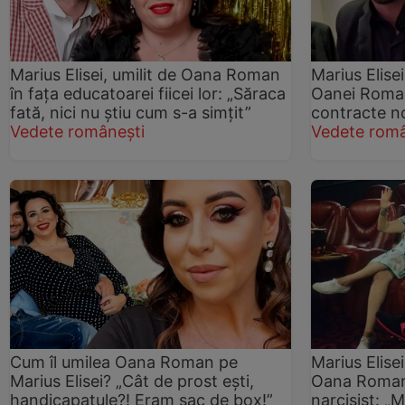
Marius Elisei, umilit de Oana Roman
Marius Elisei
în fața educatoarei fiicei lor: „Săraca
Oanei Roman
fată, nici nu știu cum s-a simțit”
contracte no
Vedete românești
Vedete româ
Cum îl umilea Oana Roman pe
Marius Elise
Marius Elisei? „Cât de prost ești,
Oana Roman 
handicapatule?! Eram sac de box!”
narcisist: „M