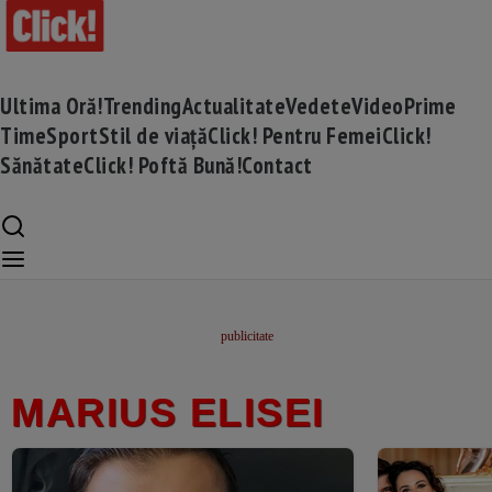
Ultima Oră!
Trending
Actualitate
Vedete
Video
Prime
Time
Sport
Stil de viață
Click! Pentru Femei
Click!
Sănătate
Click! Poftă Bună!
Contact
MARIUS ELISEI