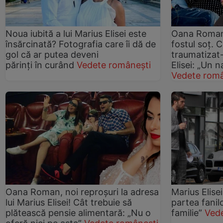
Noua iubită a lui Marius Elisei este
Oana Roman,
însărcinată? Fotografia care îi dă de
fostul soț. 
gol că ar putea deveni
traumatizat-
părinți în curând
Vedete românești
Elisei: „Un n
Vedete româ
Oana Roman, noi reproșuri la adresa
Marius Elisei
lui Marius Elisei! Cât trebuie să
partea fanil
plătească pensie alimentară: „Nu o
familie”
Ved