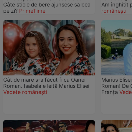
Câte sticle de bere ajunsese să bea
Am înghițit 
pe zi?
PrimeTime
românești
Cât de mare s-a făcut fiica Oanei
Marius Elisei
Roman. Isabela e leită Marius Elisei
Roman! De Cr
Vedete românești
Franța
Vede