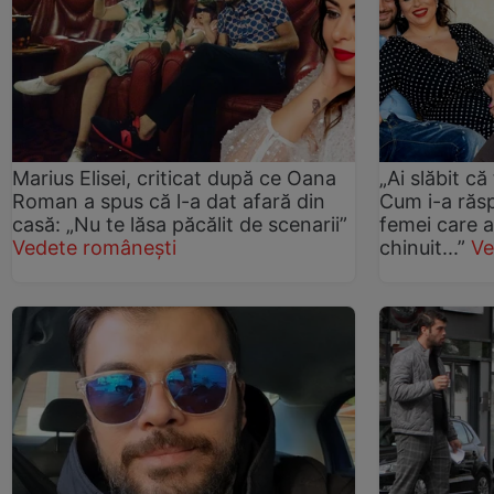
Marius Elisei, criticat după ce Oana
„Ai slăbit că
Roman a spus că l-a dat afară din
Cum i-a ră
casă: „Nu te lăsa păcălit de scenarii”
femei care a
Vedete românești
chinuit...”
Ve