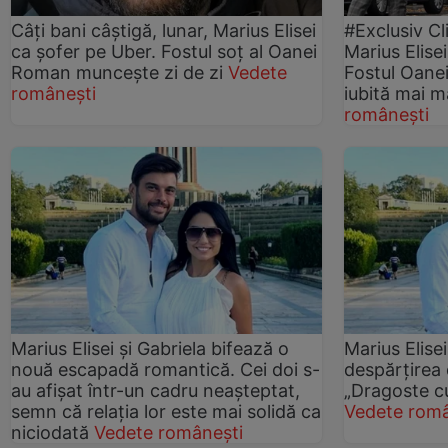
Câți bani câștigă, lunar, Marius Elisei
#Exclusiv Cl
ca șofer pe Uber. Fostul soț al Oanei
Marius Elise
Roman muncește zi de zi
Vedete
Fostul Oane
românești
iubită mai m
românești
Marius Elisei și Gabriela bifează o
Marius Elise
nouă escapadă romantică. Cei doi s-
despărțirea
au afișat într-un cadru neașteptat,
„Dragoste cu
semn că relația lor este mai solidă ca
Vedete româ
niciodată
Vedete românești