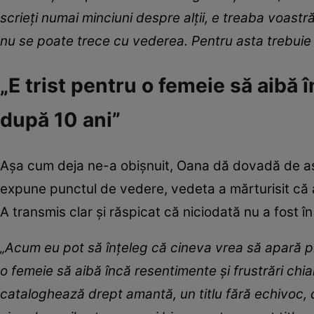
scrieți numai minciuni despre alții, e treaba voast
nu se poate trece cu vederea. Pentru asta trebuie 
„E trist pentru o femeie să aibă î
după 10 ani”
Așa cum deja ne-a obișnuit, Oana dă dovadă de asum
expune punctul de vedere, vedeta a mărturisit că 
A transmis clar și răspicat că niciodată nu a fost î
„Acum eu pot să înțeleg că cineva vrea să apară prin
o femeie să aibă încă resentimente și frustrări chiar
cataloghează drept amantă, un titlu fără echivoc, de