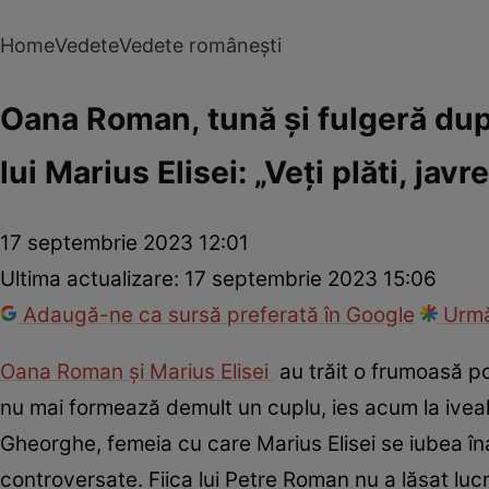
Home
Vedete
Vedete românești
Oana Roman, tună și fulgeră după
lui Marius Elisei: „Veți plăti, javre
17 septembrie 2023 12:01
Ultima actualizare:
17 septembrie 2023 15:06
Adaugă-ne ca sursă preferată în Google
Urmă
Oana Roman și Marius Elisei
au trăit o frumoasă po
nu mai formează demult un cuplu, ies acum la iveală 
Gheorghe, femeia cu care Marius Elisei se iubea înai
controversate. Fiica lui Petre Roman nu a lăsat lucr