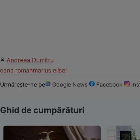
Andreea Dumitru
oana roman
marius elisei
Urmărește-ne pe
Google News
Facebook
In
Ghid de cumpărături