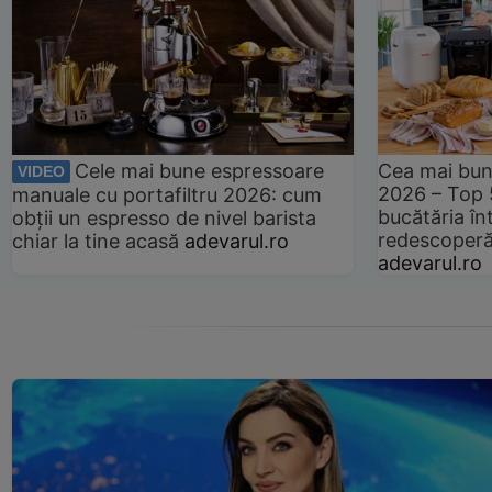
Cele mai bune espressoare
Cea mai bun
VIDEO
2026 – Top 
manuale cu portafiltru 2026: cum
bucătăria înt
obții un espresso de nivel barista
redescoperă 
chiar la tine acasă
adevarul.ro
adevarul.ro