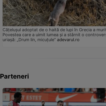
Cățelușul adoptat de o haită de lupi în Grecia a muri
Povestea care a uimit lumea și a stârnit o controver
uriașă: „Drum lin, micuțule”
adevarul.ro
Parteneri