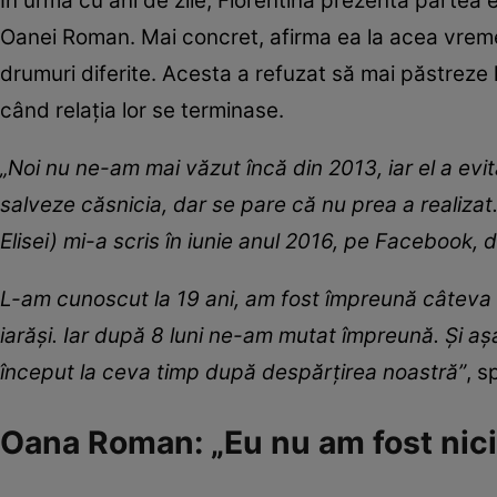
În urmă cu ani de zile, Florentina prezenta partea 
Oanei Roman. Mai concret, afirma ea la acea vreme
drumuri diferite. Acesta a refuzat să mai păstreze l
când relația lor se terminase.
„Noi nu ne-am mai văzut încă din 2013, iar el a evi
salveze căsnicia, dar se pare că nu prea a realizat.
Elisei) mi-a scris în iunie anul 2016, pe Facebook,
L-am cunoscut la 19 ani, am fost împreună câteva l
iarăşi. Iar după 8 luni ne-am mutat împreună. Şi aş
început la ceva timp după despărţirea noastră”
, s
Oana Roman: „Eu nu am fost nic