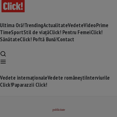
Ultima Oră!
Trending
Actualitate
Vedete
Video
Prime
Time
Sport
Stil de viață
Click! Pentru Femei
Click!
Sănătate
Click! Poftă Bună!
Contact
Vedete internaționale
Vedete românești
Interviurile
Click!
Paparazzii Click!