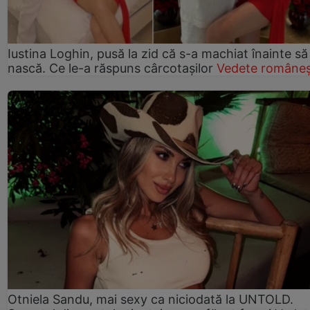
Iustina Loghin, pusă la zid că s-a machiat înainte să
nască. Ce le-a răspuns cârcotașilor
Vedete româneș
Otniela Sandu, mai sexy ca niciodată la UNTOLD.