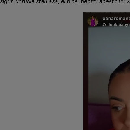
sigur lucrurile stau așa, ei bine, pentru acest titlu 