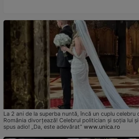
La 2 ani de la superba nuntă, încă un cuplu celebru 
România divorțează! Celebrul politician și soția lui ș
spus adio! „Da, este adevărat”
www.unica.ro