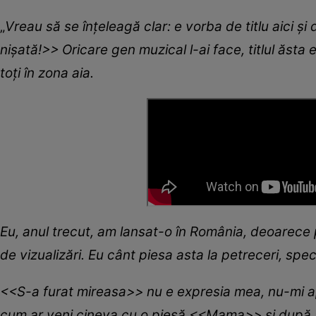
„
Vreau să se înțeleagă clar: e vorba de titlu aici 
nișată!>> Oricare gen muzical l-ai face, titlul ăst
toți în zona aia.
Eu, anul trecut, am lansat-o în România, deoarece 
de vizualizări. Eu cânt piesa asta la petreceri, spe
<<S-a furat mireasa>> nu e expresia mea, nu-mi ap
cum ar veni cineva cu o piesă <<Mama>> și după 