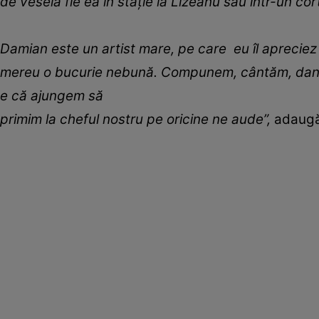
de veselă fie ea în stație la Lizeanu sau într-un co
Damian este un artist mare, pe care eu îl aprecie
mereu o bucurie nebună. Compunem, cântăm, dansă
e că ajungem să
primim la cheful nostru pe oricine ne aude”,
adaugă 