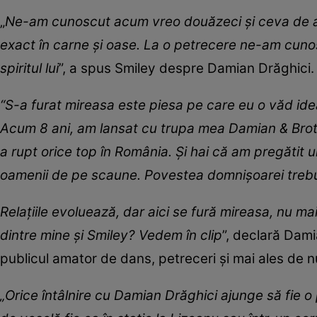
„
Ne-am cunoscut acum vreo douăzeci și ceva de a
exact în carne și oase. La o petrecere ne-am cunos
spiritul lui
”, a spus Smiley despre Damian Drăghici
​“S-a furat mireasa este piesa pe care eu o văd ide
Acum 8 ani, am lansat cu trupa mea Damian & Broth
a rupt orice top în România. Și hai că am pregătit u
oamenii de pe scaune. Povestea domnișoarei trebui
Relațiile evoluează, dar aici se fură mireasa, nu m
dintre mine și Smiley? Vedem în clip
”, declară Dam
publicul amator de dans, petreceri și mai ales de 
​„Orice întâlnire cu Damian Drăghici ajunge să fie 