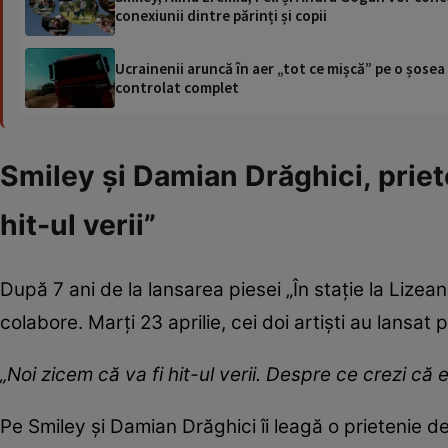
conexiunii dintre părinți și copii
Ucrainenii aruncă în aer „tot ce mișcă” pe o șose
controlat complet
Smiley și Damian Drăghici, priet
hit-ul verii”
După 7 ani de la lansarea piesei „În stație la Lize
colabore. Marți 23 aprilie, cei doi artiști au lansat
„Noi zicem că va fi hit-ul verii. Despre ce crezi că e
Pe Smiley și Damian Drăghici îi leagă o prietenie 