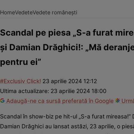
Home
Vedete
Vedete românești
Scandal pe piesa „S-a furat mir
și Damian Drăghici!: „Mă deranje
pentru ei”
#Exclusiv Click!
23 aprilie 2024 12:12
Ultima actualizare:
23 aprilie 2024 18:00
Adaugă-ne ca sursă preferată în Google
Urmă
Scandal în show-biz pe hit-ul „S-a furat mireasa!”
Damian Drăghici au lansat astăzi, 23 aprilie, o p