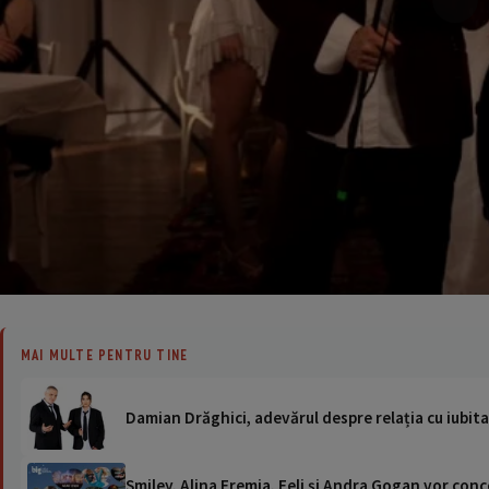
MAI MULTE PENTRU TINE
Damian Drăghici, adevărul despre relația cu iubita l
Smiley, Alina Eremia, Feli și Andra Gogan vor conce