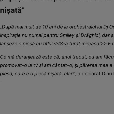
nișată”
„După mai mult de 10 ani de la orchestralul lui Dj 
inspirație nu numai pentru Smiley și Drăghici, dar și
lanseze o piesă cu titlul <<S-a furat mireasa!>> E n
Ce mă deranjează este că, anul trecut, eu am făcu
promovat-o la tv și am cântat-o, și părerea mea e c
piesă, care e o piesă nișată, clar
!”, a declarat Dinu