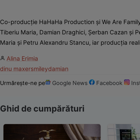
​Co-producție HaHaHa Production și We Are Family
Tiberiu Maria, Damian Draghici, Șerban Cazan și Pe
Maria și Petru Alexandru Stancu, iar producția rea
Alina Erimia
dinu maxer
smiley
damian
Urmărește-ne pe
Google News
Facebook
In
Ghid de cumpărături