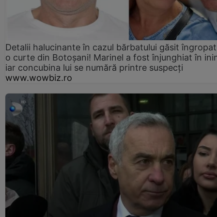
Detalii halucinante în cazul bărbatului găsit îngropat
o curte din Botoșani! Marinel a fost înjunghiat în ini
iar concubina lui se numără printre suspecți
www.wowbiz.ro