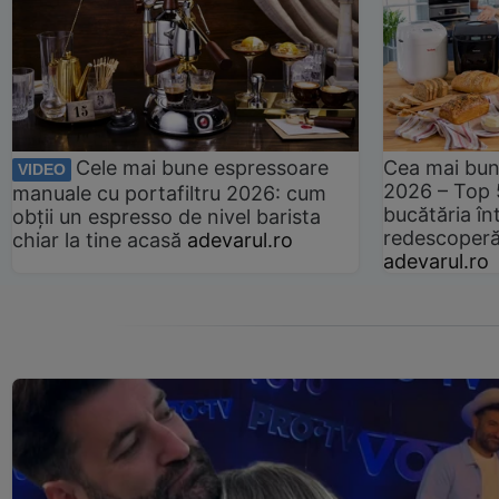
Cele mai bune espressoare
Cea mai bun
VIDEO
2026 – Top 
manuale cu portafiltru 2026: cum
bucătăria înt
obții un espresso de nivel barista
redescoperă 
chiar la tine acasă
adevarul.ro
adevarul.ro