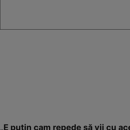
„E puțin cam repede să vii cu ace