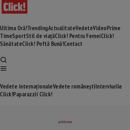
Ultima Oră!
Trending
Actualitate
Vedete
Video
Prime
Time
Sport
Stil de viață
Click! Pentru Femei
Click!
Sănătate
Click! Poftă Bună!
Contact
Vedete internaționale
Vedete românești
Interviurile
Click!
Paparazzii Click!