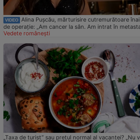
Alina Pușcău, mărturisire cutremurătoare îna
VIDEO
de operație: „Am cancer la sân. Am intrat în metast
Vedete românești
„Taxa de turist” sau prețul normal al vacanței? „Nu 