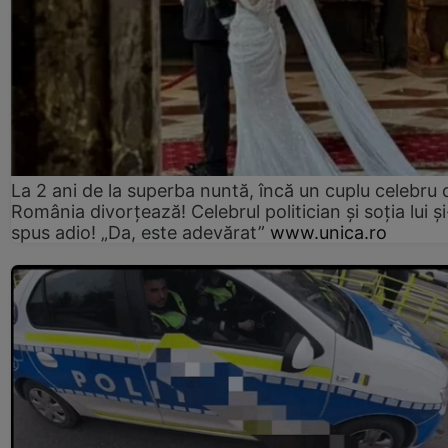
La 2 ani de la superba nuntă, încă un cuplu celebru 
România divorțează! Celebrul politician și soția lui ș
spus adio! „Da, este adevărat”
www.unica.ro