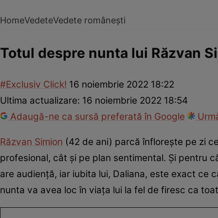
Home
Vedete
Vedete românești
Totul despre nunta lui Răzvan 
#Exclusiv Click!
16 noiembrie 2022 18:22
Ultima actualizare:
16 noiembrie 2022 18:54
Adaugă-ne ca sursă preferată în Google
Urmă
Răzvan Simion
(42 de ani) parcă înflorește pe zi ce
profesional, cât și pe plan sentimental. Și pentru că
are audiență, iar iubita lui, Daliana, este exact ce
nunta va avea loc în viața lui la fel de firesc ca t