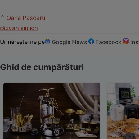
Oana Pascaru
răzvan simion
Urmărește-ne pe
Google News
Facebook
In
Ghid de cumpărături