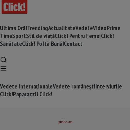
Ultima Oră!
Trending
Actualitate
Vedete
Video
Prime
Time
Sport
Stil de viață
Click! Pentru Femei
Click!
Sănătate
Click! Poftă Bună!
Contact
Vedete internaționale
Vedete românești
Interviurile
Click!
Paparazzii Click!