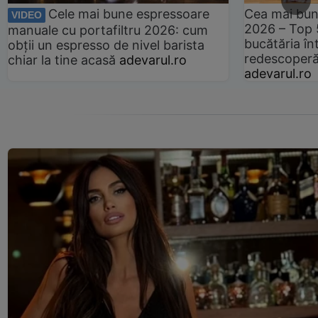
Cele mai bune espressoare
Cea mai bun
VIDEO
2026 – Top 
manuale cu portafiltru 2026: cum
bucătăria înt
obții un espresso de nivel barista
redescoperă 
chiar la tine acasă
adevarul.ro
adevarul.ro