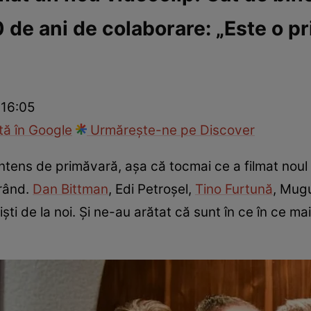
de ani de colaborare: „Este o pr
ck!
Paparazzii Click!
 16:05
ă în Google
Urmărește-ne pe Discover
ntens de primăvară, așa că tocmai ce a filmat noul 
urând.
Dan Bittman
, Edi Petroșel,
Tino Furtună
, Mug
rtiști de la noi. Și ne-au arătat că sunt în ce în ce 