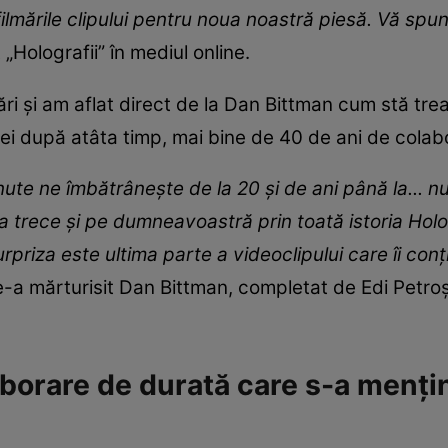
 filmările clipului pentru noua noastră piesă. Vă sp
 „Holografii” în mediul online.
mări și am aflat direct de la Dan Bittman cum stă tr
pei după atâta timp, mai bine de 40 de ani de colab
nute ne îmbătrânește de la 20 și de ani până la... n
va trece și pe dumneavoastră prin toată istoria Hol
surpriza este ultima parte a videoclipului care îi conț
ne-a mărturisit Dan Bittman, completat de Edi Petroș
aborare de durată care s-a mențin