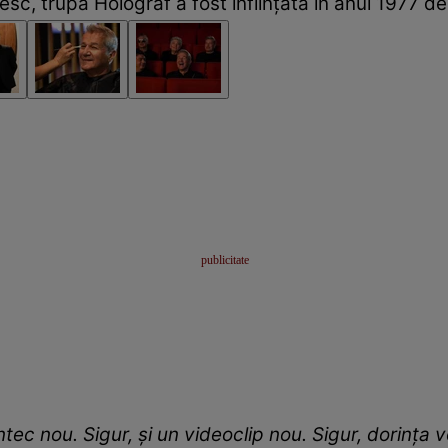
esc, trupa Holograf a fost înființată în anul 1977 d
ntec nou. Sigur, și un videoclip nou. Sigur, dorința 