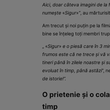
Aici, doar câteva imagini de la
numește
«
Sigur
»
”
, au mărturisit
Am trecut și noi puțin pe la fil
bine se înțeleg toți membri tru
„ «
Sigur
»
e o piesă care în 3 mi
frumos este că ne trece și vă 
tineri până în zilele noastre și 
evoluat în timp, până astăzi
”, 
de istorie!”.
O prietenie și o col
timp