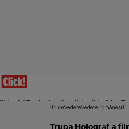
Ultima Oră!
Trending
Actualitate
Vedete
Video
Prime Ti
Home
Vedete
Vedete românești
Trupa Holograf a fil