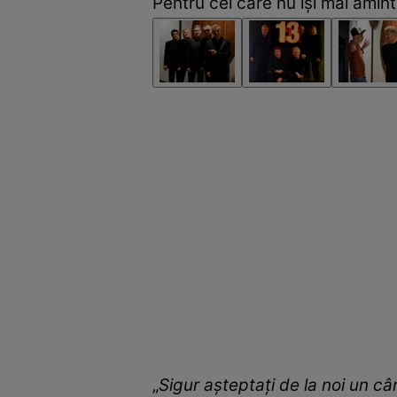
Pentru cei care nu își mai amint
„
Sigur așteptați de la noi un câ