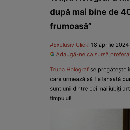
după mai bine de 40 
Vedete internaționale
Vedete românești
Interviurile Cli
frumoasă”
#Exclusiv Click!
18 aprilie 2024
Adaugă-ne ca sursă preferat
Trupa Holograf
se pregătește i
care urmează să fie lansată c
sunt unii dintre cei mai iubiți a
timpului!