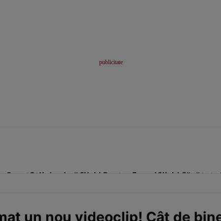
me
Sport
Stil de viață
Click! Pentru Femei
Click! Sănătate
mat un nou videoclip! Cât de bine 