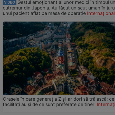
Gestul emoționant al unor medici în timpul un
VIDEO
cutremur din Japonia. Au făcut un scut uman în juru
unui pacient aflat pe masa de operație
Internațional
Orașele în care generația Z și-ar dori să trăiască: ce
facilități au și de ce sunt preferate de tineri
Internaț