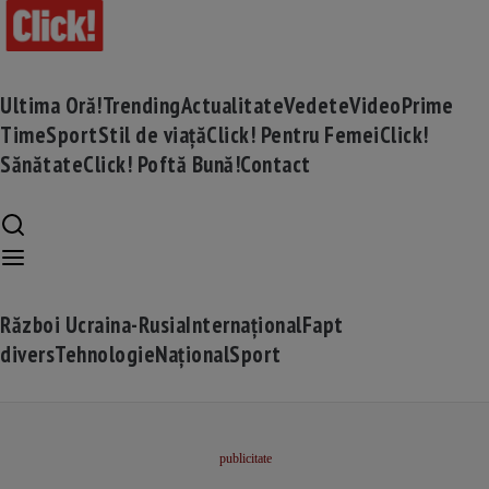
Ultima Oră!
Trending
Actualitate
Vedete
Video
Prime
Time
Sport
Stil de viață
Click! Pentru Femei
Click!
Sănătate
Click! Poftă Bună!
Contact
Război Ucraina-Rusia
Internațional
Fapt
divers
Tehnologie
Național
Sport