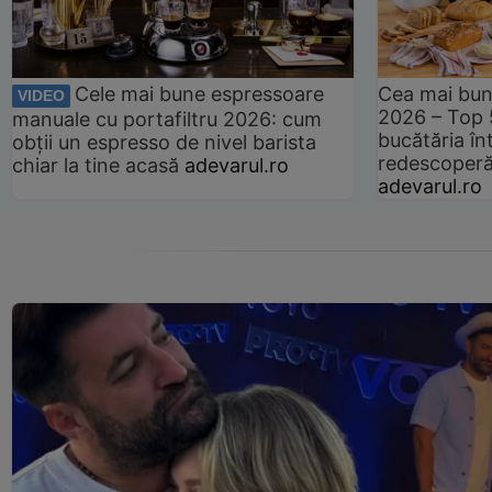
Cele mai bune espressoare
Cea mai bun
VIDEO
2026 – Top 
manuale cu portafiltru 2026: cum
bucătăria înt
obții un espresso de nivel barista
redescoperă 
chiar la tine acasă
adevarul.ro
adevarul.ro