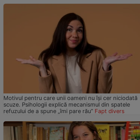
Motivul pentru care unii oameni nu își cer niciodată
scuze. Psihologii explică mecanismul din spatele
refuzului de a spune „îmi pare rău”
Fapt divers