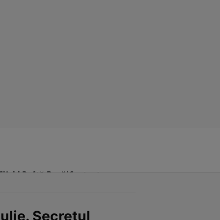
Click! Poftă Bună!
Contact
iulie. Secretul