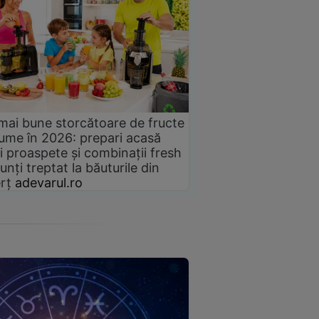
mai bune storcătoare de fructe
gume în 2026: prepari acasă
i proaspete și combinații fresh
unți treptat la băuturile din
rț
adevarul.ro