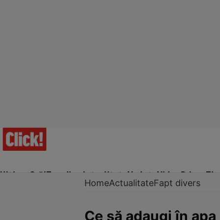
Ultima Oră!
Trending
Actualitate
Vedete
Video
Prime Ti
Home
Actualitate
Fapt divers
Ce să adaugi în apa c