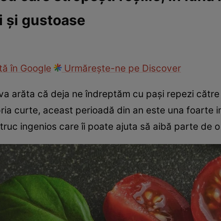
i și gustoase
ie
Național
Sport
ă în Google
Urmărește-ne pe Discover
va arăta că deja ne îndreptăm cu pași repezi către l
ria curte, aceast perioadă din an este una foarte 
un truc ingenios care îi poate ajuta să aibă parte de 