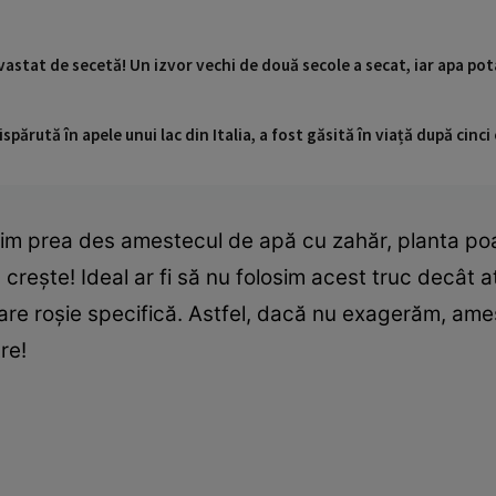
stat de secetă! Un izvor vechi de două secole a secat, iar apa pota
ispărută în apele unui lac din Italia, a fost găsită în viață după cin
sim prea des amestecul de apă cu zahăr, planta p
crește! Ideal ar fi să nu folosim acest truc decât a
are roșie specifică. Astfel, dacă nu exagerăm, am
re!