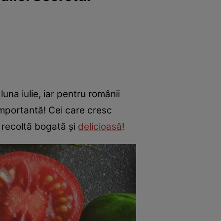
una iulie, iar pentru românii
importantă! Cei care cresc
o recoltă bogată și
delicioasă
!