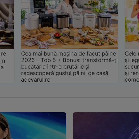
are
Cea mai bună mașină de făcut pâine
Cele 
2026 – Top 5 + Bonus: transformă-ți
și le
um
bucătăria într-o brutărie și
sucur
ta
redescoperă gustul pâinii de casă
și ren
adevarul.ro
come