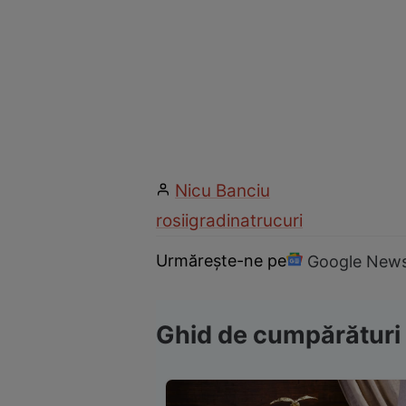
Nicu Banciu
rosii
gradina
trucuri
Urmărește-ne pe
Google New
Ghid de cumpărături