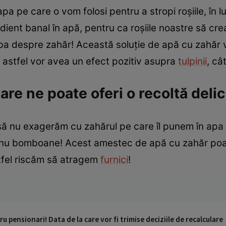
pa pe care o vom folosi pentru a stropi roșiile, în lu
ient banal în apă, pentru ca roșiile noastre să cr
rba despre zahăr! Această soluție de apă cu zahăr
r astfel vor avea un efect pozitiv asupra
tulpinii
, câ
are ne poate oferi o recoltă deli
să nu exagerăm cu zahărul pe care îl punem în apa 
 nu bomboane! Acest amestec de apă cu zahăr poate 
ltfel riscăm să atragem
furnici
!
 pensionari! Data de la care vor fi trimise deciziile de recalculare