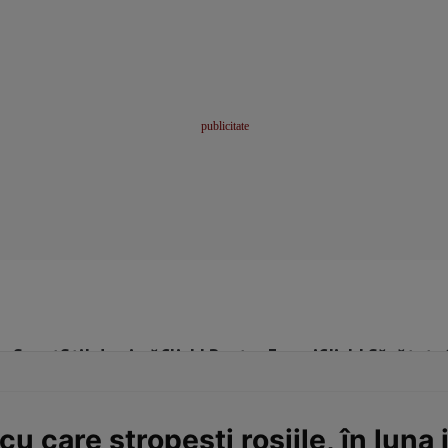
me
Sport
Stil de viață
Click! Pentru Femei
Click! Sănătate
u care stropești roșiile, în luna 