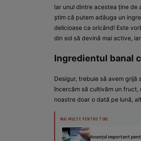
Iar unul dintre acestea ține de a
știm că putem adăuga un ingred
delicioase ca oricând! Este vo
din sol să devină mai active, ia
Ingredientul banal c
Desigur, trebuie să avem grijă 
încercăm să cultivăm un fruct,
noastre doar o dată pe lună, a
MAI MULTE PENTRU TINE
Anunțul important pentru