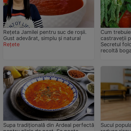
Rețeta Jamilei pentru suc de roșii.
Cum trebuie s
Gust adevărat, simplu și natural
castraveții p
Rețete
Secretul fol
recoltă bog
Supa tradițională din Ardeal perfectă
Sucul popul