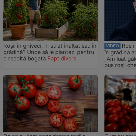
Roșii în ghiveci, în strat înălțat sau în
Roșii
VIDEO
grădină? Unde să le plantezi pentru
în grădina a
o recoltă bogată
Fapt divers
„Am luat găl
pus roșii ch