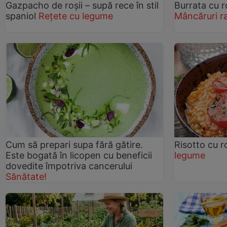
Gazpacho de roșii – supă rece în stil
Burrata cu r
spaniol
Rețete cu legume
Mâncăruri r
Cum să prepari supa fără gătire.
Risotto cu ro
Este bogată în licopen cu beneficii
legume
dovedite împotriva cancerului
Sănătate!