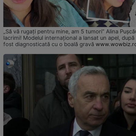
„Să vă rugați pentru mine, am 5 tumori” Alina Pușcău
lacrimi! Modelul internațional a lansat un apel, după
fost diagnosticată cu o boală gravă
www.wowbiz.r