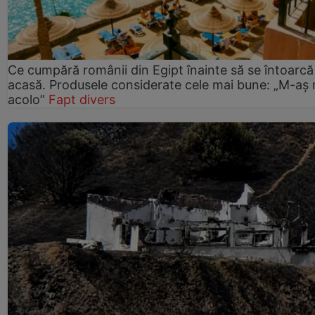
Ce cumpără românii din Egipt înainte să se întoarcă
acasă. Produsele considerate cele mai bune: „M-aș
acolo”
Fapt divers