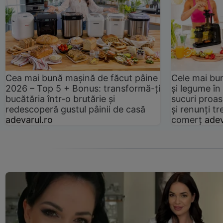
Cea mai bună mașină de făcut pâine
Cele mai bu
2026 – Top 5 + Bonus: transformă-ți
și legume în
bucătăria într-o brutărie și
sucuri proas
redescoperă gustul pâinii de casă
și renunți tr
adevarul.ro
comerț
adev