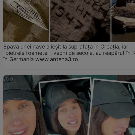
Epava unei nave a ieșit la suprafață în Croația, iar
"pietrele foametei", vechi de secole, au reapărut în R
în Germania
www.antena3.ro