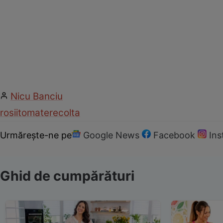
Nicu Banciu
rosii
tomate
recolta
Urmărește-ne pe
Google News
Facebook
In
Ghid de cumpărături