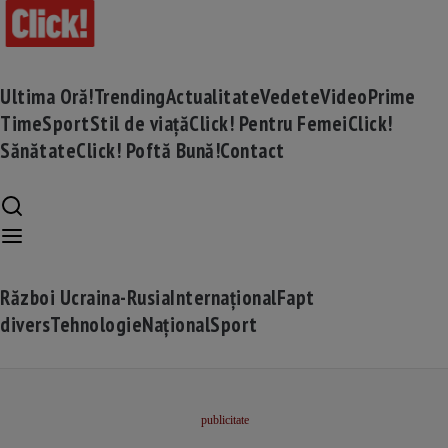
Ultima Oră!
Trending
Actualitate
Vedete
Video
Prime
Time
Sport
Stil de viață
Click! Pentru Femei
Click!
Sănătate
Click! Poftă Bună!
Contact
Război Ucraina-Rusia
Internațional
Fapt
divers
Tehnologie
Național
Sport