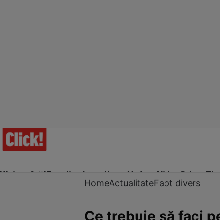
Ultima Oră!
Trending
Actualitate
Vedete
Video
Prime Ti
Home
Actualitate
Fapt divers
Ce trebuie să faci p