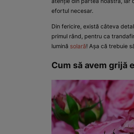
atenție din partea noastră, iar
efortul necesar.
Din fericire, există câteva deta
primul rând, pentru ca trandafir
lumină
solară
! Așa că trebuie s
Cum să avem grijă ef