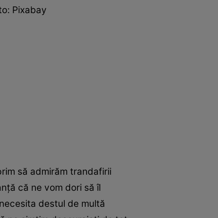
to: Pixabay
rim să admirăm trandafirii
anță că ne vom dori să îl
r necesita destul de multă