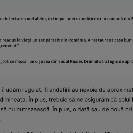
e detectarea metalelor, în timpul unei expediții într-o comună din 
a readus la viață un sat părăsit din România. A restaurant casa bunic
„reînviat”
 „tot ce mișcă” pe o șosea din sudul Rusiei. Drumul strategic de ap
i udăm regulat. Trandafirii au nevoie de aproximati
 dimineața. În plus, trebuie să ne asigurăm că solul 
 să nu putrezească. În plus, o dată sau de două or
.