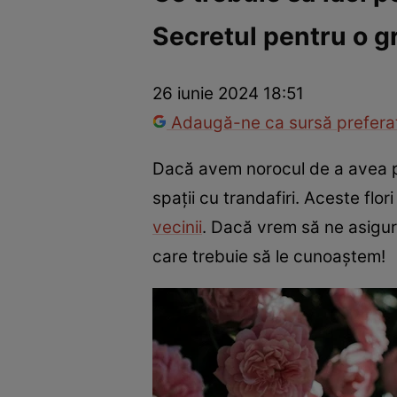
Secretul pentru o gr
Război Ucraina-Rusia
Internațional
Fapt divers
Tehnolog
26 iunie 2024 18:51
Adaugă-ne ca sursă preferat
Dacă avem norocul de a avea pr
spații cu trandafiri. Aceste flo
vecinii
. Dacă vrem să ne asigură
care trebuie să le cunoaștem!