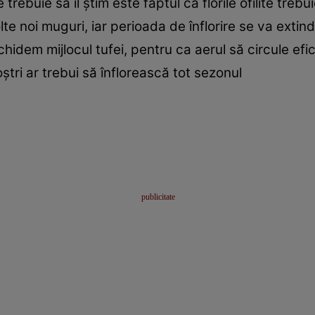
trebuie să îl știm este faptul că florile ofilite trebu
lte noi muguri, iar perioada de înflorire se va extind
idem mijlocul tufei, pentru ca aerul să circule efici
oștri ar trebui să înflorească tot sezonul