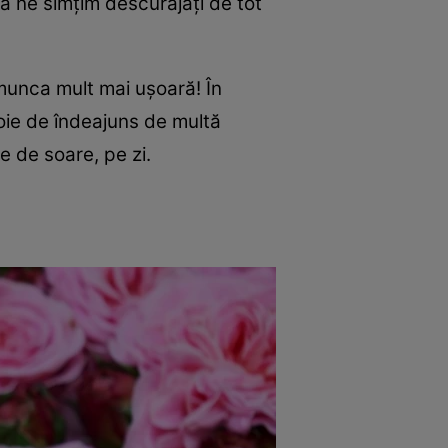
ă ne simțim descurajați de tot
ă munca mult mai ușoară! În
voie de îndeajuns de multă
e de soare, pe zi.