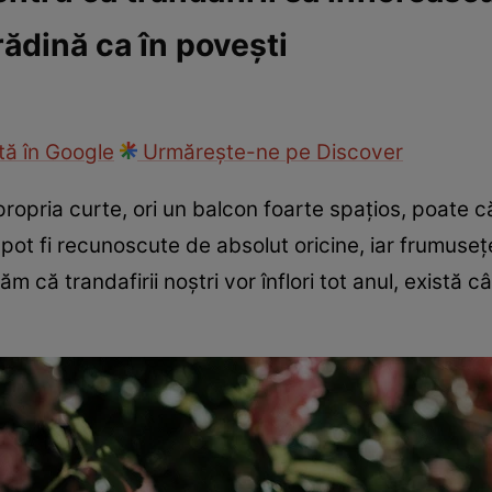
ădină ca în povești
ie
Național
Sport
ă în Google
Urmărește-ne pe Discover
opria curte, ori un balcon foarte spațios, poate
ri pot fi recunoscute de absolut oricine, iar frumus
m că trandafirii noștri vor înflori tot anul, există 