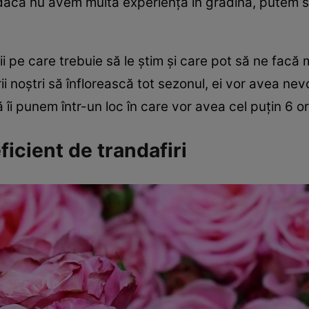
 dacă nu avem multă experiență în grădină, putem s
lii pe care trebuie să le știm și care pot să ne fac
ii noștri să înflorească tot sezonul, ei vor avea ne
ă îi punem într-un loc în care vor avea cel puțin 6 or
icient de trandafiri