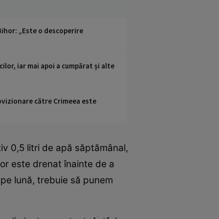
Bihor: „Este o descoperire
ilor, iar mai apoi a cumpărat și alte
rovizionare către Crimeea este
v 0,5 litri de apă săptămânal,
lor este drenat înainte de a
i pe lună, trebuie să punem