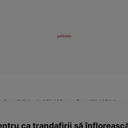
me
Sport
Stil de viață
Click! Pentru Femei
Click! Sănătate
entru ca trandafirii să înfloreasc